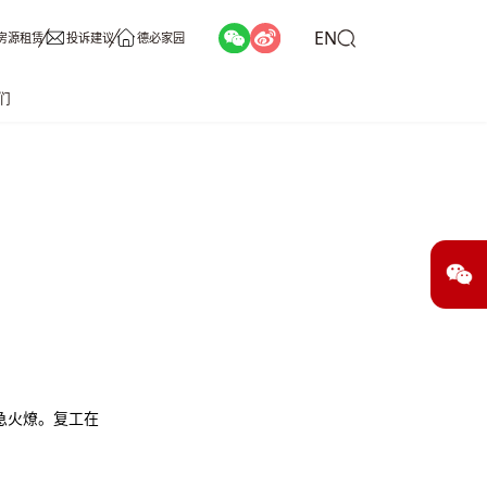
EN
房源租赁
投诉建议
德必家园
们
急火燎。复工在