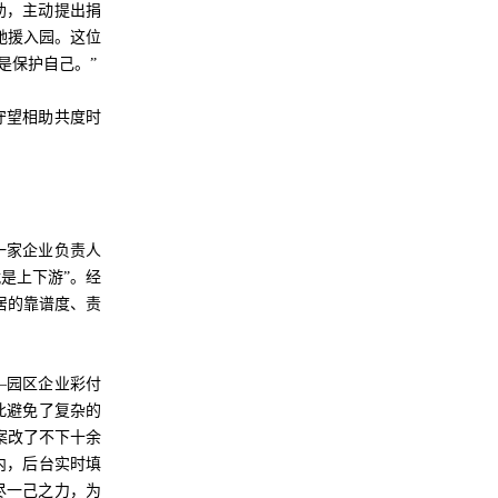
助，主动提出捐
日驰援入园。这位
是保护自己。”
守望相助共度时
一家企业负责人
是上下游”。经
居的靠谱度、责
—园区企业彩付
此避免了复杂的
案改了不下十余
内，后台实时填
尽一己之力，为