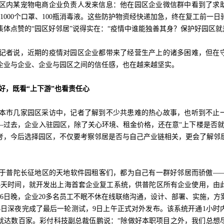
区内某宠物电商企业负责人发来信息：他在园区企业微信群中看到了求
1000个口罩、100瓶消毒液。这些防护物资经快递加急，终在复工前一
集体点赞的“园区好邻居”说得实在：“疫情中谁能独善其身？保护好园区就
记者说，近期的疫情对园区企业都带来了经营生产上的诸多困难，但在
企业与企业、企业与园区之间的信任感，也在越来越坚实。
好，既看“上下游”也看责任心
本市几家园区采访中，记者了解到不少共患难的热心故事，也听到不止
—过去，企业入驻园区，除了关心环境、租金价格，还在意“上下楼是否就
考，今后选择园区，不仅要考察邻居是否与自己产业链相关，更会了解邻
于普陀长征地区的天地软件园租客们，都为自己有一群好邻居而骄傲—
3天时间，就开发出上海首套企业复工系统，供普陀区所有企业使用，由
月6日晚，企业20多名员工不眠不休在线联络沟通，设计、部署、实施，方
8日深夜完成了最后一轮测试，9日上午正式对外发布。该系统开通1小时
就达数百家。彩付科技副总裁伍鹏说：“除做好本职项目之外，我们总想