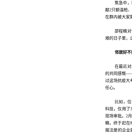
焦急中，
献2只额温枪、
在群内被大家
邵程楠对
艰的日子里，
邻居好不
在最近对
的共同感慨—
过这场抗疫大
任心。
比如，位
科技，仅用了
现场审批。2
稿，终于赶在
报注册的企业