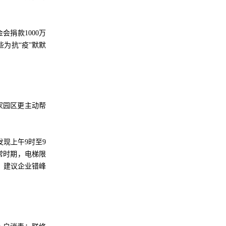
捐款1000万
为抗“疫”默默
家园区更主动帮
现上午9时至9
常时期，电梯限
，建议企业错峰