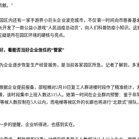
贡献。”
园区内还有一家手游界小巨头企业波克城市，不仅第一时间向市慈善基金会
长开发了一款公益小游戏“人民战疫总动员”，向人们科普防疫小知识。这些
无疑是所在园区环境的硬核与亮点。
好，看能否当好企业信任的“管家”
为企业逐步恢复生产经营服务，是当前各家园区所急。记者了解到，多
，根据企业提前报备，邵程楠对2月10日复工人群进楼时段作了精准统计，发
峰，该时段集中上班人数达115人。她第一时间在企业群内预警：鉴于非
外等候人数控制在5人以内，而电梯等候区外的长廊也将进行“北欧式”排队
一步的提醒，企业听得进，也感到实在。