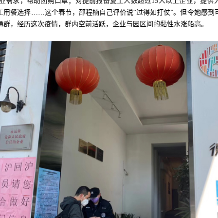
业需求，帮助团购口罩；对提前报备复工人数超过15人以上企业，提供
工用餐选择……这个春节，邵程楠自己评价说“过得如打仗”。但令她感到
通群，经历这次疫情，群内空前活跃，企业与园区间的黏性水涨船高。