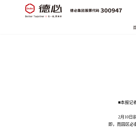
■本报记
2月10
即，而园区必