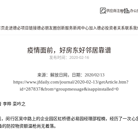
供应商注册
办公
首页
走进德必
项目链接
德必朋友圈
创新服务
新闻中心
加入德必
投资者关系
联系我
疫情面前，好房东好邻居靠谱
发布时间：2020-02-16
来源：解放日网，日期：2020/02/13
https://www.jfdaily.com/journal/2020-02-13/getArticle.htm?
id=287837&from=groupmessage&isappinstalled=0
者 李晔 栾吟之
日前，闵行区吴中路上的企业园区虹桥
德必
易园经理邵程楠，经历了一次心
备的防控物资额温枪尚无着落。