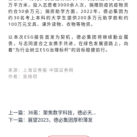
万平方米，投入志愿者3000余人次，捐赠防疫抗疫物资
约合50余万元；捐资助学方面，2022年，德必集团为
约30名考上本科的大学生提供200多万元助学款和约
100万元文具、课外读物、衣物等物资。
以本次ESG报告首发为契机，德必集团将继续勤业履
责，与志同道合之友携手共进，在绿色发展道路上，向
着“为行业树立ESG治理标杆”的目标稳健前行。
来源：上海证券报·中国证券网
作者：吴绮玥
上一篇：
36氪：聚焦数字科技，德必天府五街WE为企业打造舒适高效“产业森林”
下一篇：
展望2023，德必集团厚积薄发