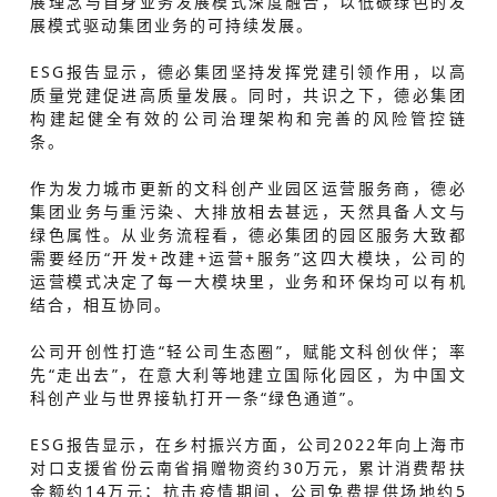
展理念与自身业务发展模式深度融合，以低碳绿色的发
展模式驱动集团业务的可持续发展。
ESG报告显示，德必集团坚持发挥党建引领作用，以高
质量党建促进高质量发展。同时，共识之下，德必集团
构建起健全有效的公司治理架构和完善的风险管控链
条。
作为发力城市更新的文科创产业园区运营服务商，德必
集团业务与重污染、大排放相去甚远，天然具备人文与
绿色属性。从业务流程看，德必集团的园区服务大致都
需要经历“开发+改建+运营+服务”这四大模块，公司的
运营模式决定了每一大模块里，业务和环保均可以有机
结合，相互协同。
公司开创性打造“轻公司生态圈”，赋能文科创伙伴；率
先“走出去”，在意大利等地建立国际化园区，为中国文
科创产业与世界接轨打开一条“绿色通道”。
ESG报告显示，在乡村振兴方面，公司2022年向上海市
对口支援省份云南省捐赠物资约30万元，累计消费帮扶
金额约14万元；抗击疫情期间，公司免费提供场地约5