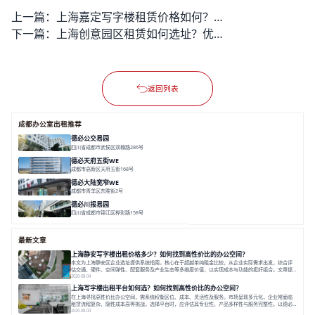
上一篇：
上海嘉定写字楼租赁价格如何？哪个园区性价比很高？
下一篇：
上海创意园区租赁如何选址？优质园区有哪些服务保障？
返回列表
成都办公室出租推荐
德必公交易园
四川省成都市武侯区双楠路286号
面积 9000㎡
园林式
社群化
综合体
德必天府五街WE
成都市高新区天府五街168号
面积 23000m²
科技化
数字化
⼈性化
德必⼤陆宽窄WE
成都市青羊区东胜街2号
面积 5000㎡
庭院式
海派⻛
市中⼼
德必川报易园
四川省成都市锦江区桦彩路158号
面积 20000㎡
园林式
社群化
专业性
最新文章
上海静安写字楼出租价格多少？如何找到高性价比的办公空间？
本文为上海静安区企业选址提供系统指南。核心在于超越单纯租金比较，从企业实际需求出发，综合评
估交通、硬件、空间弹性、配套服务及产业生态等多维度价值，以实现成本与功能的挺好组合。文章提
出打破固定工位思维，采用精装灵活空间与共享配套以提升性价比，并通过不同规模企业的实际案例加
2026-08-04
以说明。之后指出，专业运营服务商提供的稳定环境、社群活动与产业集聚等增值服务，是很大化空间
上海写字楼出租平台如何选？如何找到高性价比的办公空间？
价值、助力企业成长的关键。对于许多在
在上海寻找高性价比办公空间，需系统权衡区位、成本、灵活性及服务。市场呈现多元化，企业常面临
租赁流程复杂、隐性成本高等挑战。选择平台时，应评估其专业性、产品多样性与服务完整性。以德必
为例，其提供从空间到生态的解决方案，通过特色园区、灵活产品和丰富配套，满足不同企业需求。企
2026-08-04