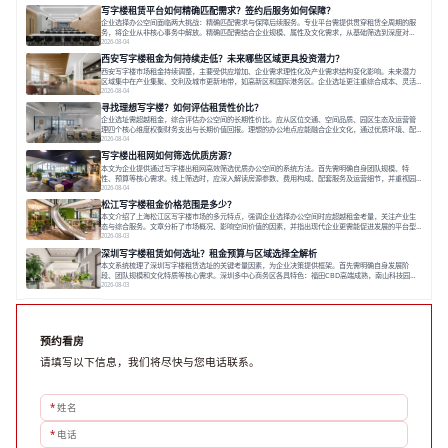
业应明确自身需求，实地考察，选择能支持长期发展、提升竞争力的办公空间。在上海寻找合适的办公
写字楼租赁平台如何精确匹配需求？签约后服务如何保障？
空间，对于企业行政负责人、中小企业主
企业选择办公空间面临两大挑战：精确匹配需求与保障后续服务。专业平台需提供贯穿租赁全周期的服
务，将企业从非核心事务中解放。精确匹配需结合企业规模、属性及文化需求，从基础筛选到深度对
接；签约后则需构建覆盖硬件运维、共享配套及专业物业的全周期保障体系。德必集团通过标准化服务
2026-08-04
与个性化运营结合，以全国布局和产业生态圈为企业提供稳定支持，体现了从信息撮合到深度服务的能
西安写字楼租金为何持续走低？未来哪些区域更具投资潜力？
力转变。在为企业寻找办公空间的过程中，
西安写字楼市场租金持续调整，主要受供应增加、企业需求理性化及产业需求结构变化影响。未来潜力
区域集中在产业集聚、交利及城市更新地带，如高新区和国际港务区。企业选址更注重综合成本、灵活
性与员工体验，倾向于提供全包式服务的办公空间。专业运营方通过空间优化与社群服务，助力企业成
2026-08-04
长，推动市场向多元化、高性价比方向发展。近年来，西安写字楼市场呈现出租金持续调整的态势，这
寻找理想写字楼？如何评估租赁性价比？
一现象引发了的广泛关注。作为西部重要
企业选址需超越租金，综合评估办公空间的长期性价比。应从区位交通、空间品质、园区生态及运营管
理四个核心维度权衡财务支出与长期价值回报。理想的办公地点应能融合企业文化，通过优质环境、配
套服务及社群资源赋能业务增长，实现成本与价值的平衡。对于许多正在成长或寻求稳定发展的企业而
2026-08-04
言，寻找一处合适的办公空间是一项至关重要的决策。这不仅关系到团队的日常工作效率与协作氛围，
写字楼出租网如何筛选优质房源？
更直接影响着企业的品牌形象、运营成本
本文为企业提供通过写字楼出租网高效筛选优质办公空间的系统方法。首先需明确自身团队规模、特
性、预算等核心需求。线上筛选时，应深入解读房源参数、费用构成、配套服务及运营细节，并重视园
区产业生态与交通区位价值。同时，需考察运营方的品牌背景与持续服务能力。完成线上初选后，必须
2026-08-04
进行线下实地验证，核对空间实景、测试设施、感受园区氛围并确认合同条款，从而做出精确决策。在
松江写字楼租金价格范围是多少？
数字化时代，写字楼出租网已成为企业寻找
本文介绍了上海松江区写字楼市场的多元特点，强调企业选择办公空间时应超越租金考量，关注产业生
态与综合服务。文章分析了市场概况、影响空间价值的因素，并指出现代企业更需能促进发展的平台型
空间。之后，以德必集团为例，说明运营方如何通过构建服务生态助力企业成长，建议企业系统评估需
2026-08-03
求与长期价值，选择匹配的发展载体。对于许多寻求在上海松江区设立或扩展办公空间的企业而言，了
深圳写字楼租赁如何选址？租金预算与区域选择全解析
解该区域的写字楼市场概况是决策的首先
本文系统梳理了深圳写字楼租赁选址的关键考量因素，为企业决策提供框架。首先需明确自身发展阶
段、团队规模和文化特质等核心需求。深圳多中心商务区各具特色：福田CBD高端成熟，南山科技园创
新活力强，前海具政策优势。除传统写字楼外，创意产业园注重生态与社群，适合文创、科技类企业。
2026-08-03
评估具体空间时，应关注布局实用性、配套设施及绿色环境。谈判签约需审慎处理租期、费用等合同条
款。选址是综合性战略决策，旨在让办公
预约看房
请填写以下信息，我们将尽快与您电话联系。
*
姓名
*
电话