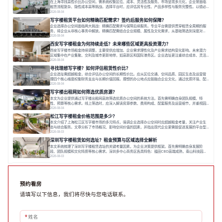
在上海寻找高性价比办公空间，需系统权衡区位、成本、灵活性及服务。市场呈现多元化，企业常面临
租赁流程复杂、隐性成本高等挑战。选择平台时，应评估其专业性、产品多样性与服务完整性。以德必
为例，其提供从空间到生态的解决方案，通过特色园区、灵活产品和丰富配套，满足不同企业需求。企
2026-08-04
业应明确自身需求，实地考察，选择能支持长期发展、提升竞争力的办公空间。在上海寻找合适的办公
写字楼租赁平台如何精确匹配需求？签约后服务如何保障？
空间，对于企业行政负责人、中小企业主
企业选择办公空间面临两大挑战：精确匹配需求与保障后续服务。专业平台需提供贯穿租赁全周期的服
务，将企业从非核心事务中解放。精确匹配需结合企业规模、属性及文化需求，从基础筛选到深度对
接；签约后则需构建覆盖硬件运维、共享配套及专业物业的全周期保障体系。德必集团通过标准化服务
2026-08-04
与个性化运营结合，以全国布局和产业生态圈为企业提供稳定支持，体现了从信息撮合到深度服务的能
西安写字楼租金为何持续走低？未来哪些区域更具投资潜力？
力转变。在为企业寻找办公空间的过程中，
西安写字楼市场租金持续调整，主要受供应增加、企业需求理性化及产业需求结构变化影响。未来潜力
区域集中在产业集聚、交利及城市更新地带，如高新区和国际港务区。企业选址更注重综合成本、灵活
性与员工体验，倾向于提供全包式服务的办公空间。专业运营方通过空间优化与社群服务，助力企业成
2026-08-04
长，推动市场向多元化、高性价比方向发展。近年来，西安写字楼市场呈现出租金持续调整的态势，这
寻找理想写字楼？如何评估租赁性价比？
一现象引发了的广泛关注。作为西部重要
企业选址需超越租金，综合评估办公空间的长期性价比。应从区位交通、空间品质、园区生态及运营管
理四个核心维度权衡财务支出与长期价值回报。理想的办公地点应能融合企业文化，通过优质环境、配
套服务及社群资源赋能业务增长，实现成本与价值的平衡。对于许多正在成长或寻求稳定发展的企业而
2026-08-04
言，寻找一处合适的办公空间是一项至关重要的决策。这不仅关系到团队的日常工作效率与协作氛围，
写字楼出租网如何筛选优质房源？
更直接影响着企业的品牌形象、运营成本
本文为企业提供通过写字楼出租网高效筛选优质办公空间的系统方法。首先需明确自身团队规模、特
性、预算等核心需求。线上筛选时，应深入解读房源参数、费用构成、配套服务及运营细节，并重视园
区产业生态与交通区位价值。同时，需考察运营方的品牌背景与持续服务能力。完成线上初选后，必须
2026-08-04
进行线下实地验证，核对空间实景、测试设施、感受园区氛围并确认合同条款，从而做出精确决策。在
松江写字楼租金价格范围是多少？
数字化时代，写字楼出租网已成为企业寻找
本文介绍了上海松江区写字楼市场的多元特点，强调企业选择办公空间时应超越租金考量，关注产业生
态与综合服务。文章分析了市场概况、影响空间价值的因素，并指出现代企业更需能促进发展的平台型
空间。之后，以德必集团为例，说明运营方如何通过构建服务生态助力企业成长，建议企业系统评估需
2026-08-03
求与长期价值，选择匹配的发展载体。对于许多寻求在上海松江区设立或扩展办公空间的企业而言，了
深圳写字楼租赁如何选址？租金预算与区域选择全解析
解该区域的写字楼市场概况是决策的首先
本文系统梳理了深圳写字楼租赁选址的关键考量因素，为企业决策提供框架。首先需明确自身发展阶
段、团队规模和文化特质等核心需求。深圳多中心商务区各具特色：福田CBD高端成熟，南山科技园创
新活力强，前海具政策优势。除传统写字楼外，创意产业园注重生态与社群，适合文创、科技类企业。
2026-08-03
评估具体空间时，应关注布局实用性、配套设施及绿色环境。谈判签约需审慎处理租期、费用等合同条
款。选址是综合性战略决策，旨在让办公
预约看房
请填写以下信息，我们将尽快与您电话联系。
*
姓名