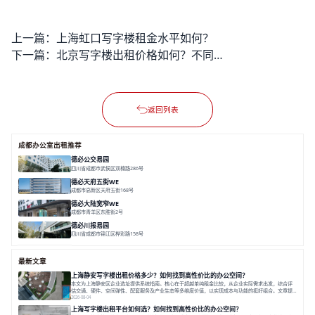
上一篇：
上海虹口写字楼租金水平如何？
下一篇：
北京写字楼出租价格如何？不同区域价格差异大吗？
返回列表
成都办公室出租推荐
德必公交易园
四川省成都市武侯区双楠路286号
面积 9000㎡
园林式
社群化
综合体
德必天府五街WE
成都市高新区天府五街168号
面积 23000m²
科技化
数字化
⼈性化
德必⼤陆宽窄WE
成都市青羊区东胜街2号
面积 5000㎡
庭院式
海派⻛
市中⼼
德必川报易园
四川省成都市锦江区桦彩路158号
面积 20000㎡
园林式
社群化
专业性
最新文章
上海静安写字楼出租价格多少？如何找到高性价比的办公空间？
本文为上海静安区企业选址提供系统指南。核心在于超越单纯租金比较，从企业实际需求出发，综合评
估交通、硬件、空间弹性、配套服务及产业生态等多维度价值，以实现成本与功能的挺好组合。文章提
出打破固定工位思维，采用精装灵活空间与共享配套以提升性价比，并通过不同规模企业的实际案例加
2026-08-04
以说明。之后指出，专业运营服务商提供的稳定环境、社群活动与产业集聚等增值服务，是很大化空间
上海写字楼出租平台如何选？如何找到高性价比的办公空间？
价值、助力企业成长的关键。对于许多在