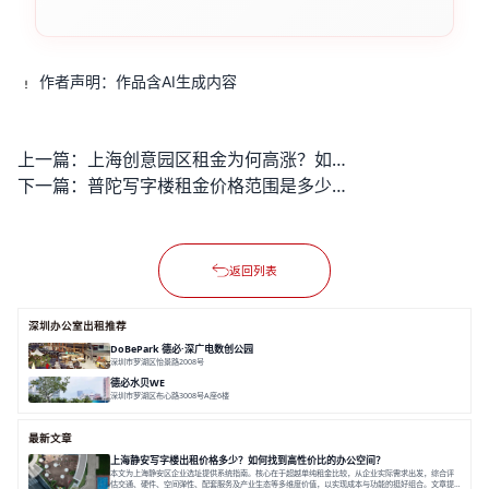
作者声明：作品含AI生成内容
上一篇：
上海创意园区租金为何高涨？如何找到性价比高的办公空间？
下一篇：
普陀写字楼租金价格范围是多少？
返回列表
深圳办公室出租推荐
DoBePark 德必·深广电数创公园
深圳市罗湖区怡景路2008号
面积 26500㎡
办公体验
数字创意产业
年轻力社区
德必水贝WE
深圳市罗湖区布心路3008号A座6楼
面积 12000㎡
地铁上盖
空中艺墅
水贝核心
最新文章
上海静安写字楼出租价格多少？如何找到高性价比的办公空间？
本文为上海静安区企业选址提供系统指南。核心在于超越单纯租金比较，从企业实际需求出发，综合评
估交通、硬件、空间弹性、配套服务及产业生态等多维度价值，以实现成本与功能的挺好组合。文章提