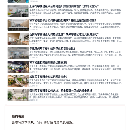
出打破固定工位思维，采用精装灵活空间与共享配套以提升性价比，并通过不同规模企业的实际案例加
2026-08-04
以说明。之后指出，专业运营服务商提供的稳定环境、社群活动与产业集聚等增值服务，是很大化空间
上海写字楼出租平台如何选？如何找到高性价比的办公空间？
价值、助力企业成长的关键。对于许多在
在上海寻找高性价比办公空间，需系统权衡区位、成本、灵活性及服务。市场呈现多元化，企业常面临
租赁流程复杂、隐性成本高等挑战。选择平台时，应评估其专业性、产品多样性与服务完整性。以德必
为例，其提供从空间到生态的解决方案，通过特色园区、灵活产品和丰富配套，满足不同企业需求。企
2026-08-04
业应明确自身需求，实地考察，选择能支持长期发展、提升竞争力的办公空间。在上海寻找合适的办公
写字楼租赁平台如何精确匹配需求？签约后服务如何保障？
空间，对于企业行政负责人、中小企业主
企业选择办公空间面临两大挑战：精确匹配需求与保障后续服务。专业平台需提供贯穿租赁全周期的服
务，将企业从非核心事务中解放。精确匹配需结合企业规模、属性及文化需求，从基础筛选到深度对
接；签约后则需构建覆盖硬件运维、共享配套及专业物业的全周期保障体系。德必集团通过标准化服务
2026-08-04
与个性化运营结合，以全国布局和产业生态圈为企业提供稳定支持，体现了从信息撮合到深度服务的能
西安写字楼租金为何持续走低？未来哪些区域更具投资潜力？
力转变。在为企业寻找办公空间的过程中，
西安写字楼市场租金持续调整，主要受供应增加、企业需求理性化及产业需求结构变化影响。未来潜力
区域集中在产业集聚、交利及城市更新地带，如高新区和国际港务区。企业选址更注重综合成本、灵活
性与员工体验，倾向于提供全包式服务的办公空间。专业运营方通过空间优化与社群服务，助力企业成
2026-08-04
长，推动市场向多元化、高性价比方向发展。近年来，西安写字楼市场呈现出租金持续调整的态势，这
寻找理想写字楼？如何评估租赁性价比？
一现象引发了的广泛关注。作为西部重要
企业选址需超越租金，综合评估办公空间的长期性价比。应从区位交通、空间品质、园区生态及运营管
理四个核心维度权衡财务支出与长期价值回报。理想的办公地点应能融合企业文化，通过优质环境、配
套服务及社群资源赋能业务增长，实现成本与价值的平衡。对于许多正在成长或寻求稳定发展的企业而
2026-08-04
言，寻找一处合适的办公空间是一项至关重要的决策。这不仅关系到团队的日常工作效率与协作氛围，
写字楼出租网如何筛选优质房源？
更直接影响着企业的品牌形象、运营成本
本文为企业提供通过写字楼出租网高效筛选优质办公空间的系统方法。首先需明确自身团队规模、特
性、预算等核心需求。线上筛选时，应深入解读房源参数、费用构成、配套服务及运营细节，并重视园
区产业生态与交通区位价值。同时，需考察运营方的品牌背景与持续服务能力。完成线上初选后，必须
2026-08-04
进行线下实地验证，核对空间实景、测试设施、感受园区氛围并确认合同条款，从而做出精确决策。在
松江写字楼租金价格范围是多少？
数字化时代，写字楼出租网已成为企业寻找
本文介绍了上海松江区写字楼市场的多元特点，强调企业选择办公空间时应超越租金考量，关注产业生
态与综合服务。文章分析了市场概况、影响空间价值的因素，并指出现代企业更需能促进发展的平台型
空间。之后，以德必集团为例，说明运营方如何通过构建服务生态助力企业成长，建议企业系统评估需
2026-08-03
求与长期价值，选择匹配的发展载体。对于许多寻求在上海松江区设立或扩展办公空间的企业而言，了
深圳写字楼租赁如何选址？租金预算与区域选择全解析
解该区域的写字楼市场概况是决策的首先
本文系统梳理了深圳写字楼租赁选址的关键考量因素，为企业决策提供框架。首先需明确自身发展阶
段、团队规模和文化特质等核心需求。深圳多中心商务区各具特色：福田CBD高端成熟，南山科技园创
新活力强，前海具政策优势。除传统写字楼外，创意产业园注重生态与社群，适合文创、科技类企业。
2026-08-03
评估具体空间时，应关注布局实用性、配套设施及绿色环境。谈判签约需审慎处理租期、费用等合同条
款。选址是综合性战略决策，旨在让办公
预约看房
请填写以下信息，我们将尽快与您电话联系。