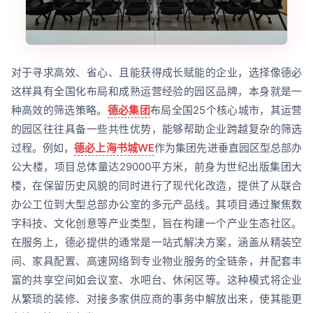
对于寻求高效、省心、且能获得成长赋能的企业，选择像德必
这样具有全国化布局和成熟运营经验的园区品牌，本身就是一
种高效的筛选策略。
德必集团
布局全国25个核心城市，其运营
的园区往往具备一些共性优势，能够帮助企业跨越复杂的筛选
过程。例如，
德必上海书城WE
作为集团先进垂直园区型总部办
公大楼，项目总体量达29000平方米，前身为世纪出版集团大
楼，在保留历史风貌的同时进行了现代化改造，提供了从联合
办公工位到大型总部办公室的多元产品线。其项目通过聚焦数
字科技、文化创意等产业类型，旨在构建一个产业生态社区。
在服务上，德必提供的通常是一站式解决方案，涵盖从精装空
间、家具配置、高速网络到专业物业服务的全链条，并配套丰
富的共享空间如会议室、水吧台、休闲区等。这种模式将企业
从繁琐的装修、对接多家供应商的事务中解放出来，使其能更