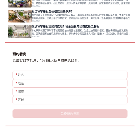
性、预算等核心需求。线上筛选时，应深入解读房源参数、费用构成、配套服务及运营细节，并重视园
区产业生态与交通区位价值。同时，需考察运营方的品牌背景与持续服务能力。完成线上初选后，必须
2026-08-04
进行线下实地验证，核对空间实景、测试设施、感受园区氛围并确认合同条款，从而做出精确决策。在
松江写字楼租金价格范围是多少？
数字化时代，写字楼出租网已成为企业寻找
本文介绍了上海松江区写字楼市场的多元特点，强调企业选择办公空间时应超越租金考量，关注产业生
态与综合服务。文章分析了市场概况、影响空间价值的因素，并指出现代企业更需能促进发展的平台型
空间。之后，以德必集团为例，说明运营方如何通过构建服务生态助力企业成长，建议企业系统评估需
2026-08-03
求与长期价值，选择匹配的发展载体。对于许多寻求在上海松江区设立或扩展办公空间的企业而言，了
深圳写字楼租赁如何选址？租金预算与区域选择全解析
解该区域的写字楼市场概况是决策的首先
本文系统梳理了深圳写字楼租赁选址的关键考量因素，为企业决策提供框架。首先需明确自身发展阶
段、团队规模和文化特质等核心需求。深圳多中心商务区各具特色：福田CBD高端成熟，南山科技园创
新活力强，前海具政策优势。除传统写字楼外，创意产业园注重生态与社群，适合文创、科技类企业。
2026-08-03
评估具体空间时，应关注布局实用性、配套设施及绿色环境。谈判签约需审慎处理租期、费用等合同条
款。选址是综合性战略决策，旨在让办公
预约看房
请填写以下信息，我们将尽快与您电话联系。
*
姓名
*
电话
*
城市
*
区域
免费预约参观