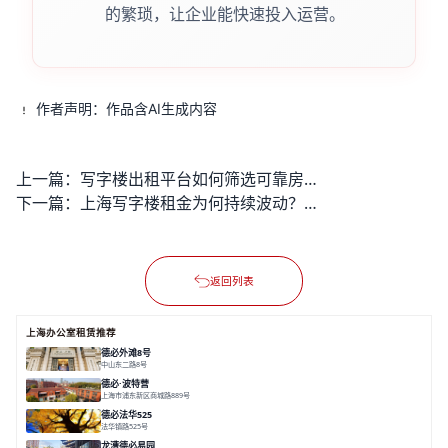
的繁琐，让企业能快速投入运营。
作者声明：作品含AI生成内容
上一篇：
写字楼出租平台如何筛选可靠房源？签约时又该注意哪些细节？
下一篇：
上海写字楼租金为何持续波动？未来走势如何精确预判？
返回列表
上海办公室租赁推荐
德必外滩8号
中山东二路8号
面积 6602㎡
分割 150/200m²
外滩沿岸
文化
德必·波特营
上海市浦东新区商城路889号
面积 20000㎡
分割 20-1000m²
花园独栋
自然赋能
圈层共享
德必法华525
法华镇路525号
面积 5428.17㎡
分割 60-800m²
文化
数字化
专业性
龙漕德必易园