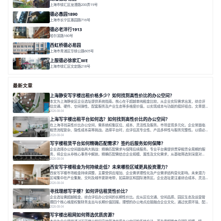
上海市徐汇区龙漕路200弄19号
面积 2352㎡
分割 60-500㎡
地铁为邻
独栋办公
园林风
德必愚园1890
上海市长宁区愚园路716号
面积 14976.8m²
分割 100-400m²
花园洋房
独栋建筑
欧式风格
德必老洋行1913
哈尔滨路160号
面积 7136㎡
分割 280-386㎡
老洋房
花园露台
西虹桥德必易园
上海市青浦区华徐公路605号
面积 36000㎡
分割 40-2400m²
花园办公
西虹桥
配套齐全
上服德必徐家汇WE
上海市徐汇区文定路218号
面积 35523.42㎡
分割 30-1500㎡
创艺术
创意办公
舒适高效
最新文章
上海静安写字楼出租价格多少？如何找到高性价比的办公空间？
本文为上海静安区企业选址提供系统指南。核心在于超越单纯租金比较，从企业实际需求出发，综合评
估交通、硬件、空间弹性、配套服务及产业生态等多维度价值，以实现成本与功能的挺好组合。文章提
出打破固定工位思维，采用精装灵活空间与共享配套以提升性价比，并通过不同规模企业的实际案例加
2026-08-04
以说明。之后指出，专业运营服务商提供的稳定环境、社群活动与产业集聚等增值服务，是很大化空间
上海写字楼出租平台如何选？如何找到高性价比的办公空间？
价值、助力企业成长的关键。对于许多在
在上海寻找高性价比办公空间，需系统权衡区位、成本、灵活性及服务。市场呈现多元化，企业常面临
租赁流程复杂、隐性成本高等挑战。选择平台时，应评估其专业性、产品多样性与服务完整性。以德必
为例，其提供从空间到生态的解决方案，通过特色园区、灵活产品和丰富配套，满足不同企业需求。企
2026-08-04
业应明确自身需求，实地考察，选择能支持长期发展、提升竞争力的办公空间。在上海寻找合适的办公
写字楼租赁平台如何精确匹配需求？签约后服务如何保障？
空间，对于企业行政负责人、中小企业主
企业选择办公空间面临两大挑战：精确匹配需求与保障后续服务。专业平台需提供贯穿租赁全周期的服
务，将企业从非核心事务中解放。精确匹配需结合企业规模、属性及文化需求，从基础筛选到深度对
接；签约后则需构建覆盖硬件运维、共享配套及专业物业的全周期保障体系。德必集团通过标准化服务
2026-08-04
与个性化运营结合，以全国布局和产业生态圈为企业提供稳定支持，体现了从信息撮合到深度服务的能
西安写字楼租金为何持续走低？未来哪些区域更具投资潜力？
力转变。在为企业寻找办公空间的过程中，
西安写字楼市场租金持续调整，主要受供应增加、企业需求理性化及产业需求结构变化影响。未来潜力
区域集中在产业集聚、交利及城市更新地带，如高新区和国际港务区。企业选址更注重综合成本、灵活
性与员工体验，倾向于提供全包式服务的办公空间。专业运营方通过空间优化与社群服务，助力企业成
2026-08-04
长，推动市场向多元化、高性价比方向发展。近年来，西安写字楼市场呈现出租金持续调整的态势，这
寻找理想写字楼？如何评估租赁性价比？
一现象引发了的广泛关注。作为西部重要
企业选址需超越租金，综合评估办公空间的长期性价比。应从区位交通、空间品质、园区生态及运营管
理四个核心维度权衡财务支出与长期价值回报。理想的办公地点应能融合企业文化，通过优质环境、配
套服务及社群资源赋能业务增长，实现成本与价值的平衡。对于许多正在成长或寻求稳定发展的企业而
2026-08-04
言，寻找一处合适的办公空间是一项至关重要的决策。这不仅关系到团队的日常工作效率与协作氛围，
写字楼出租网如何筛选优质房源？
更直接影响着企业的品牌形象、运营成本
本文为企业提供通过写字楼出租网高效筛选优质办公空间的系统方法。首先需明确自身团队规模、特