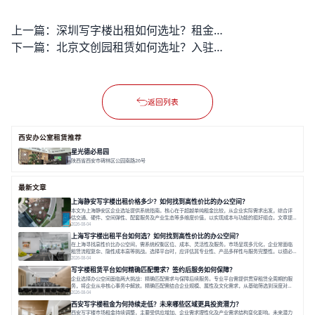
上一篇：
深圳写字楼出租如何选址？租金预算与区域选择全解析
下一篇：
北京文创园租赁如何选址？入驻后如何实现高效运营？
返回列表
西安办公室租赁推荐
星光德必易园
陕西省西安市碑林区公园南路26号
面积 18748.19㎡
双轨交
低密度
全配套
最新文章
上海静安写字楼出租价格多少？如何找到高性价比的办公空间？
本文为上海静安区企业选址提供系统指南。核心在于超越单纯租金比较，从企业实际需求出发，综合评
估交通、硬件、空间弹性、配套服务及产业生态等多维度价值，以实现成本与功能的挺好组合。文章提
出打破固定工位思维，采用精装灵活空间与共享配套以提升性价比，并通过不同规模企业的实际案例加
2026-08-04
以说明。之后指出，专业运营服务商提供的稳定环境、社群活动与产业集聚等增值服务，是很大化空间
上海写字楼出租平台如何选？如何找到高性价比的办公空间？
价值、助力企业成长的关键。对于许多在
在上海寻找高性价比办公空间，需系统权衡区位、成本、灵活性及服务。市场呈现多元化，企业常面临
租赁流程复杂、隐性成本高等挑战。选择平台时，应评估其专业性、产品多样性与服务完整性。以德必
为例，其提供从空间到生态的解决方案，通过特色园区、灵活产品和丰富配套，满足不同企业需求。企
2026-08-04
业应明确自身需求，实地考察，选择能支持长期发展、提升竞争力的办公空间。在上海寻找合适的办公
写字楼租赁平台如何精确匹配需求？签约后服务如何保障？
空间，对于企业行政负责人、中小企业主
企业选择办公空间面临两大挑战：精确匹配需求与保障后续服务。专业平台需提供贯穿租赁全周期的服
务，将企业从非核心事务中解放。精确匹配需结合企业规模、属性及文化需求，从基础筛选到深度对
接；签约后则需构建覆盖硬件运维、共享配套及专业物业的全周期保障体系。德必集团通过标准化服务
2026-08-04
与个性化运营结合，以全国布局和产业生态圈为企业提供稳定支持，体现了从信息撮合到深度服务的能
西安写字楼租金为何持续走低？未来哪些区域更具投资潜力？
力转变。在为企业寻找办公空间的过程中，
西安写字楼市场租金持续调整，主要受供应增加、企业需求理性化及产业需求结构变化影响。未来潜力