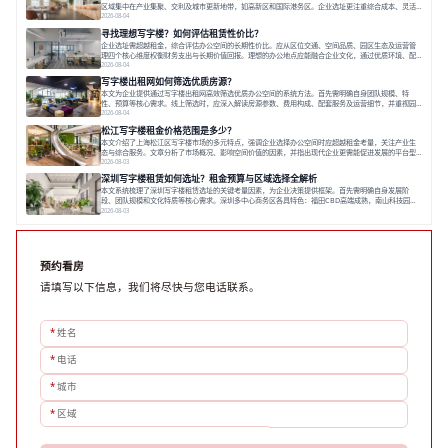
区域集中在产业集聚、交利及城市更新地带，如高新区和国际港务区。企业选址更注重综合成本、灵活
性与员工体验，倾向于提供全包式服务的办公空间。专业运营方通过空间优化与社群服务，助力企业成
2026-08-04
长，推动市场向多元化、高性价比方向发展。近年来，西安写字楼市场呈现出租金持续调整的态势，这
寻找理想写字楼？如何评估租赁性价比？
一现象引发了的广泛关注。作为西部重要
企业选址需超越租金，综合评估办公空间的长期性价比。应从区位交通、空间品质、园区生态及运营管
理四个核心维度权衡财务支出与长期价值回报。理想的办公地点应能融合企业文化，通过优质环境、配
套服务及社群资源赋能业务增长，实现成本与价值的平衡。对于许多正在成长或寻求稳定发展的企业而
2026-08-04
言，寻找一处合适的办公空间是一项至关重要的决策。这不仅关系到团队的日常工作效率与协作氛围，
写字楼出租网如何筛选优质房源？
更直接影响着企业的品牌形象、运营成本
本文为企业提供通过写字楼出租网高效筛选优质办公空间的系统方法。首先需明确自身团队规模、特
性、预算等核心需求。线上筛选时，应深入解读房源参数、费用构成、配套服务及运营细节，并重视园
区产业生态与交通区位价值。同时，需考察运营方的品牌背景与持续服务能力。完成线上初选后，必须
2026-08-04
进行线下实地验证，核对空间实景、测试设施、感受园区氛围并确认合同条款，从而做出精确决策。在
松江写字楼租金价格范围是多少？
数字化时代，写字楼出租网已成为企业寻找
本文介绍了上海松江区写字楼市场的多元特点，强调企业选择办公空间时应超越租金考量，关注产业生
态与综合服务。文章分析了市场概况、影响空间价值的因素，并指出现代企业更需能促进发展的平台型
空间。之后，以德必集团为例，说明运营方如何通过构建服务生态助力企业成长，建议企业系统评估需
2026-08-03
求与长期价值，选择匹配的发展载体。对于许多寻求在上海松江区设立或扩展办公空间的企业而言，了
深圳写字楼租赁如何选址？租金预算与区域选择全解析
解该区域的写字楼市场概况是决策的首先
本文系统梳理了深圳写字楼租赁选址的关键考量因素，为企业决策提供框架。首先需明确自身发展阶
段、团队规模和文化特质等核心需求。深圳多中心商务区各具特色：福田CBD高端成熟，南山科技园创
新活力强，前海具政策优势。除传统写字楼外，创意产业园注重生态与社群，适合文创、科技类企业。
2026-08-03
评估具体空间时，应关注布局实用性、配套设施及绿色环境。谈判签约需审慎处理租期、费用等合同条
款。选址是综合性战略决策，旨在让办公
预约看房
请填写以下信息，我们将尽快与您电话联系。
*
姓名
*
电话
*
城市
*
区域