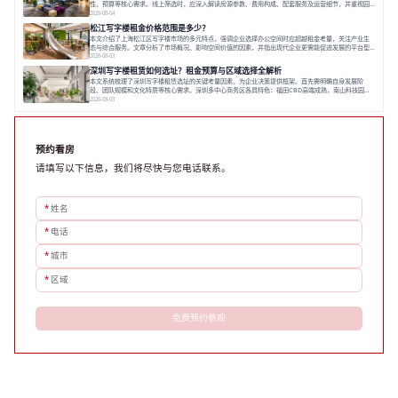
性、预算等核心需求。线上筛选时，应深入解读房源参数、费用构成、配套服务及运营细节，并重视园
区产业生态与交通区位价值。同时，需考察运营方的品牌背景与持续服务能力。完成线上初选后，必须
2026-08-04
进行线下实地验证，核对空间实景、测试设施、感受园区氛围并确认合同条款，从而做出精确决策。在
松江写字楼租金价格范围是多少？
数字化时代，写字楼出租网已成为企业寻找
本文介绍了上海松江区写字楼市场的多元特点，强调企业选择办公空间时应超越租金考量，关注产业生
态与综合服务。文章分析了市场概况、影响空间价值的因素，并指出现代企业更需能促进发展的平台型
空间。之后，以德必集团为例，说明运营方如何通过构建服务生态助力企业成长，建议企业系统评估需
2026-08-03
求与长期价值，选择匹配的发展载体。对于许多寻求在上海松江区设立或扩展办公空间的企业而言，了
深圳写字楼租赁如何选址？租金预算与区域选择全解析
解该区域的写字楼市场概况是决策的首先
本文系统梳理了深圳写字楼租赁选址的关键考量因素，为企业决策提供框架。首先需明确自身发展阶
段、团队规模和文化特质等核心需求。深圳多中心商务区各具特色：福田CBD高端成熟，南山科技园创
新活力强，前海具政策优势。除传统写字楼外，创意产业园注重生态与社群，适合文创、科技类企业。
2026-08-03
评估具体空间时，应关注布局实用性、配套设施及绿色环境。谈判签约需审慎处理租期、费用等合同条
款。选址是综合性战略决策，旨在让办公
预约看房
请填写以下信息，我们将尽快与您电话联系。
*
姓名
*
电话
*
城市
*
区域
免费预约参观