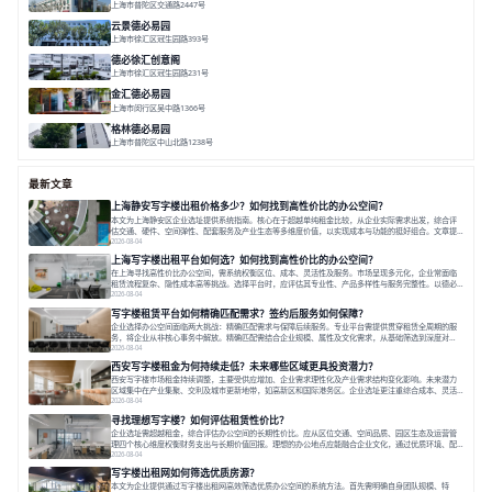
上海市普陀区交通路2447号
面积 7112.67㎡
分割 50-800m²
高性价比
中环内
近轨交
云景德必易园
上海市徐汇区冠生园路393号
面积 2781㎡
分割 60-500㎡
花园办公
精装办公
共享空间
德必徐汇创意阁
上海市徐汇区冠生园路231号
面积 6393㎡
分割 50-500㎡
智慧办公
多元空间
创意LOFT
金汇德必易园
上海市闵行区吴中路1366号
面积 6851㎡
分割 52-900m²
闹中取静
绿色生态
庭院式
格林德必易园
上海市普陀区中山北路1238号
面积 1854.17㎡
分割 150-400m²
高性价比
内环内
庭院办公
最新文章
上海静安写字楼出租价格多少？如何找到高性价比的办公空间？
本文为上海静安区企业选址提供系统指南。核心在于超越单纯租金比较，从企业实际需求出发，综合评
估交通、硬件、空间弹性、配套服务及产业生态等多维度价值，以实现成本与功能的挺好组合。文章提
出打破固定工位思维，采用精装灵活空间与共享配套以提升性价比，并通过不同规模企业的实际案例加
2026-08-04
以说明。之后指出，专业运营服务商提供的稳定环境、社群活动与产业集聚等增值服务，是很大化空间
上海写字楼出租平台如何选？如何找到高性价比的办公空间？
价值、助力企业成长的关键。对于许多在
在上海寻找高性价比办公空间，需系统权衡区位、成本、灵活性及服务。市场呈现多元化，企业常面临
租赁流程复杂、隐性成本高等挑战。选择平台时，应评估其专业性、产品多样性与服务完整性。以德必
为例，其提供从空间到生态的解决方案，通过特色园区、灵活产品和丰富配套，满足不同企业需求。企
2026-08-04
业应明确自身需求，实地考察，选择能支持长期发展、提升竞争力的办公空间。在上海寻找合适的办公
写字楼租赁平台如何精确匹配需求？签约后服务如何保障？
空间，对于企业行政负责人、中小企业主
企业选择办公空间面临两大挑战：精确匹配需求与保障后续服务。专业平台需提供贯穿租赁全周期的服
务，将企业从非核心事务中解放。精确匹配需结合企业规模、属性及文化需求，从基础筛选到深度对
接；签约后则需构建覆盖硬件运维、共享配套及专业物业的全周期保障体系。德必集团通过标准化服务
2026-08-04
与个性化运营结合，以全国布局和产业生态圈为企业提供稳定支持，体现了从信息撮合到深度服务的能
西安写字楼租金为何持续走低？未来哪些区域更具投资潜力？
力转变。在为企业寻找办公空间的过程中，
西安写字楼市场租金持续调整，主要受供应增加、企业需求理性化及产业需求结构变化影响。未来潜力
区域集中在产业集聚、交利及城市更新地带，如高新区和国际港务区。企业选址更注重综合成本、灵活
性与员工体验，倾向于提供全包式服务的办公空间。专业运营方通过空间优化与社群服务，助力企业成
2026-08-04
长，推动市场向多元化、高性价比方向发展。近年来，西安写字楼市场呈现出租金持续调整的态势，这
寻找理想写字楼？如何评估租赁性价比？
一现象引发了的广泛关注。作为西部重要
企业选址需超越租金，综合评估办公空间的长期性价比。应从区位交通、空间品质、园区生态及运营管
理四个核心维度权衡财务支出与长期价值回报。理想的办公地点应能融合企业文化，通过优质环境、配
套服务及社群资源赋能业务增长，实现成本与价值的平衡。对于许多正在成长或寻求稳定发展的企业而
2026-08-04
言，寻找一处合适的办公空间是一项至关重要的决策。这不仅关系到团队的日常工作效率与协作氛围，
写字楼出租网如何筛选优质房源？
更直接影响着企业的品牌形象、运营成本
本文为企业提供通过写字楼出租网高效筛选优质办公空间的系统方法。首先需明确自身团队规模、特