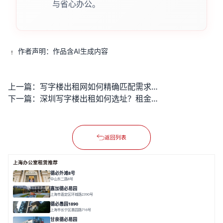
与省心办公。
作者声明：作品含AI生成内容
上一篇：
写字楼出租网如何精确匹配需求？后续租赁流程又该如何高效推进？
下一篇：
深圳写字楼出租如何选址？租金预算与区域选择全解析
返回列表
上海办公室租赁推荐
德必外滩8号
中山东二路8号
面积 6602㎡
分割 150/200m²
外滩沿岸
文化
嘉加德必易园
上海市嘉定区环城路2390号
面积 32000㎡
分割 25-1000㎡
灵动办公
创意办公
生态办公
德必愚园1890
上海市长宁区愚园路716号
面积 14976.8m²
分割 100-400m²
花园洋房
独栋建筑
欧式风格
甘泉德必易园