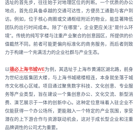
选址的首先步，往往始于对地理区位的判断。一个优质的办公
地点，首先应具备卓越的交通可达性，方便员工通勤与客户到
访。例如，位于核心商圈或交通枢纽附近的物业，能显著降低
团队的出行时间成本。除了“在哪里”，企业更应关注“是什么环
境”。传统的纯写字楼与注重产业聚合的创意园区，所提供的价
值截然不同。前者可能更偏向标准化的商务服务，而后者则致
力于构建一个充满活力的企业社群与产业生态。
以
德必上海书城WE
为例，其选址于上海市黄浦区湖北路，前身
为世纪出版集团大楼，与上海书城裙楼相连，本身就坐落于城
市文化核心区域。项目通过聚焦数字科技、文化创意、专业服
务等产业类型，旨在建设一个集创意办公、文化交流、新型消
费、演艺展示于一体的创新中心。这种定位意味着入驻企业不
仅能获得一个办公场所，更能融入一个特定的产业氛围，享受
潜在的上下游合作与资源联动机会，这对于成长型企业和注重
品牌调性的公司尤为重要。