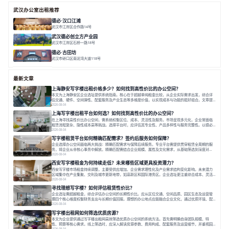
武汉办公室出租推荐
德必·汉口江滩
武汉市江岸区合作路14号
面积 5838.47㎡
文化
休闲
生活美学
武汉德必创立方产业园
武汉市江岸区石桥一路18号
面积 70000㎡
花园办公
丰富社群
一站式政务
德必·古田坊
武汉市硚口区南泥湾大道118号
面积 69174.82㎡
一站式
文科创
B+C
最新文章
上海静安写字楼出租价格多少？如何找到高性价比的办公空间？
本文为上海静安区企业选址提供系统指南。核心在于超越单纯租金比较，从企业实际需求出发，综合评
估交通、硬件、空间弹性、配套服务及产业生态等多维度价值，以实现成本与功能的挺好组合。文章提
出打破固定工位思维，采用精装灵活空间与共享配套以提升性价比，并通过不同规模企业的实际案例加
2026-08-04
以说明。之后指出，专业运营服务商提供的稳定环境、社群活动与产业集聚等增值服务，是很大化空间
上海写字楼出租平台如何选？如何找到高性价比的办公空间？
价值、助力企业成长的关键。对于许多在
在上海寻找高性价比办公空间，需系统权衡区位、成本、灵活性及服务。市场呈现多元化，企业常面临
租赁流程复杂、隐性成本高等挑战。选择平台时，应评估其专业性、产品多样性与服务完整性。以德必
为例，其提供从空间到生态的解决方案，通过特色园区、灵活产品和丰富配套，满足不同企业需求。企
2026-08-04
业应明确自身需求，实地考察，选择能支持长期发展、提升竞争力的办公空间。在上海寻找合适的办公
写字楼租赁平台如何精确匹配需求？签约后服务如何保障？
空间，对于企业行政负责人、中小企业主
企业选择办公空间面临两大挑战：精确匹配需求与保障后续服务。专业平台需提供贯穿租赁全周期的服
务，将企业从非核心事务中解放。精确匹配需结合企业规模、属性及文化需求，从基础筛选到深度对
接；签约后则需构建覆盖硬件运维、共享配套及专业物业的全周期保障体系。德必集团通过标准化服务
2026-08-04
与个性化运营结合，以全国布局和产业生态圈为企业提供稳定支持，体现了从信息撮合到深度服务的能
西安写字楼租金为何持续走低？未来哪些区域更具投资潜力？
力转变。在为企业寻找办公空间的过程中，
西安写字楼市场租金持续调整，主要受供应增加、企业需求理性化及产业需求结构变化影响。未来潜力
区域集中在产业集聚、交利及城市更新地带，如高新区和国际港务区。企业选址更注重综合成本、灵活
性与员工体验，倾向于提供全包式服务的办公空间。专业运营方通过空间优化与社群服务，助力企业成
2026-08-04
长，推动市场向多元化、高性价比方向发展。近年来，西安写字楼市场呈现出租金持续调整的态势，这
寻找理想写字楼？如何评估租赁性价比？
一现象引发了的广泛关注。作为西部重要
企业选址需超越租金，综合评估办公空间的长期性价比。应从区位交通、空间品质、园区生态及运营管
理四个核心维度权衡财务支出与长期价值回报。理想的办公地点应能融合企业文化，通过优质环境、配
套服务及社群资源赋能业务增长，实现成本与价值的平衡。对于许多正在成长或寻求稳定发展的企业而
2026-08-04
言，寻找一处合适的办公空间是一项至关重要的决策。这不仅关系到团队的日常工作效率与协作氛围，
写字楼出租网如何筛选优质房源？
更直接影响着企业的品牌形象、运营成本
本文为企业提供通过写字楼出租网高效筛选优质办公空间的系统方法。首先需明确自身团队规模、特
性、预算等核心需求。线上筛选时，应深入解读房源参数、费用构成、配套服务及运营细节，并重视园
区产业生态与交通区位价值。同时，需考察运营方的品牌背景与持续服务能力。完成线上初选后，必须
2026-08-04