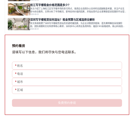
进行线下实地验证，核对空间实景、测试设施、感受园区氛围并确认合同条款，从而做出精确决策。在
松江写字楼租金价格范围是多少？
数字化时代，写字楼出租网已成为企业寻找
本文介绍了上海松江区写字楼市场的多元特点，强调企业选择办公空间时应超越租金考量，关注产业生
态与综合服务。文章分析了市场概况、影响空间价值的因素，并指出现代企业更需能促进发展的平台型
空间。之后，以德必集团为例，说明运营方如何通过构建服务生态助力企业成长，建议企业系统评估需
2026-08-03
求与长期价值，选择匹配的发展载体。对于许多寻求在上海松江区设立或扩展办公空间的企业而言，了
深圳写字楼租赁如何选址？租金预算与区域选择全解析
解该区域的写字楼市场概况是决策的首先
本文系统梳理了深圳写字楼租赁选址的关键考量因素，为企业决策提供框架。首先需明确自身发展阶
段、团队规模和文化特质等核心需求。深圳多中心商务区各具特色：福田CBD高端成熟，南山科技园创
新活力强，前海具政策优势。除传统写字楼外，创意产业园注重生态与社群，适合文创、科技类企业。
2026-08-03
评估具体空间时，应关注布局实用性、配套设施及绿色环境。谈判签约需审慎处理租期、费用等合同条
款。选址是综合性战略决策，旨在让办公
预约看房
请填写以下信息，我们将尽快与您电话联系。
*
姓名
*
电话
*
城市
*
区域
免费预约参观