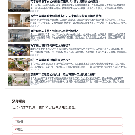
写字楼租赁平台如何精确匹配需求？签约后服务如何保障？
空间，对于企业行政负责人、中小企业主
企业选择办公空间面临两大挑战：精确匹配需求与保障后续服务。专业平台需提供贯穿租赁全周期的服
务，将企业从非核心事务中解放。精确匹配需结合企业规模、属性及文化需求，从基础筛选到深度对
接；签约后则需构建覆盖硬件运维、共享配套及专业物业的全周期保障体系。德必集团通过标准化服务
2026-08-04
与个性化运营结合，以全国布局和产业生态圈为企业提供稳定支持，体现了从信息撮合到深度服务的能
西安写字楼租金为何持续走低？未来哪些区域更具投资潜力？
力转变。在为企业寻找办公空间的过程中，
西安写字楼市场租金持续调整，主要受供应增加、企业需求理性化及产业需求结构变化影响。未来潜力
区域集中在产业集聚、交利及城市更新地带，如高新区和国际港务区。企业选址更注重综合成本、灵活
性与员工体验，倾向于提供全包式服务的办公空间。专业运营方通过空间优化与社群服务，助力企业成
2026-08-04
长，推动市场向多元化、高性价比方向发展。近年来，西安写字楼市场呈现出租金持续调整的态势，这
寻找理想写字楼？如何评估租赁性价比？
一现象引发了的广泛关注。作为西部重要
企业选址需超越租金，综合评估办公空间的长期性价比。应从区位交通、空间品质、园区生态及运营管
理四个核心维度权衡财务支出与长期价值回报。理想的办公地点应能融合企业文化，通过优质环境、配
套服务及社群资源赋能业务增长，实现成本与价值的平衡。对于许多正在成长或寻求稳定发展的企业而
2026-08-04
言，寻找一处合适的办公空间是一项至关重要的决策。这不仅关系到团队的日常工作效率与协作氛围，
写字楼出租网如何筛选优质房源？
更直接影响着企业的品牌形象、运营成本
本文为企业提供通过写字楼出租网高效筛选优质办公空间的系统方法。首先需明确自身团队规模、特
性、预算等核心需求。线上筛选时，应深入解读房源参数、费用构成、配套服务及运营细节，并重视园
区产业生态与交通区位价值。同时，需考察运营方的品牌背景与持续服务能力。完成线上初选后，必须
2026-08-04
进行线下实地验证，核对空间实景、测试设施、感受园区氛围并确认合同条款，从而做出精确决策。在
松江写字楼租金价格范围是多少？
数字化时代，写字楼出租网已成为企业寻找
本文介绍了上海松江区写字楼市场的多元特点，强调企业选择办公空间时应超越租金考量，关注产业生
态与综合服务。文章分析了市场概况、影响空间价值的因素，并指出现代企业更需能促进发展的平台型
空间。之后，以德必集团为例，说明运营方如何通过构建服务生态助力企业成长，建议企业系统评估需
2026-08-03
求与长期价值，选择匹配的发展载体。对于许多寻求在上海松江区设立或扩展办公空间的企业而言，了
深圳写字楼租赁如何选址？租金预算与区域选择全解析
解该区域的写字楼市场概况是决策的首先
本文系统梳理了深圳写字楼租赁选址的关键考量因素，为企业决策提供框架。首先需明确自身发展阶
段、团队规模和文化特质等核心需求。深圳多中心商务区各具特色：福田CBD高端成熟，南山科技园创
新活力强，前海具政策优势。除传统写字楼外，创意产业园注重生态与社群，适合文创、科技类企业。
2026-08-03
评估具体空间时，应关注布局实用性、配套设施及绿色环境。谈判签约需审慎处理租期、费用等合同条
款。选址是综合性战略决策，旨在让办公
预约看房
请填写以下信息，我们将尽快与您电话联系。
*
姓名
*
电话