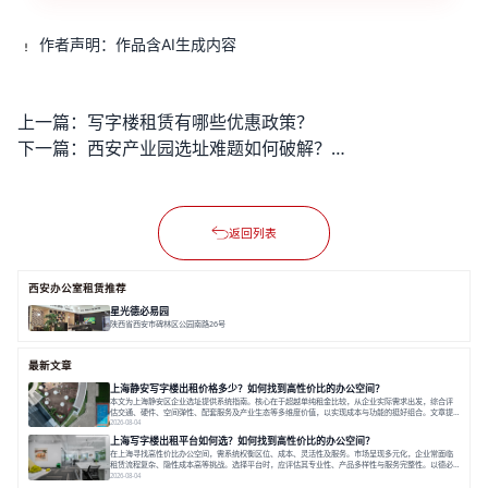
作者声明：作品含AI生成内容
上一篇：
写字楼租赁有哪些优惠政策？
下一篇：
西安产业园选址难题如何破解？优质园区服务如何助力企业高效发展？
返回列表
西安办公室租赁推荐
星光德必易园
陕西省西安市碑林区公园南路26号
面积 18748.19㎡
双轨交
低密度
全配套
最新文章
上海静安写字楼出租价格多少？如何找到高性价比的办公空间？
本文为上海静安区企业选址提供系统指南。核心在于超越单纯租金比较，从企业实际需求出发，综合评
估交通、硬件、空间弹性、配套服务及产业生态等多维度价值，以实现成本与功能的挺好组合。文章提
出打破固定工位思维，采用精装灵活空间与共享配套以提升性价比，并通过不同规模企业的实际案例加
2026-08-04
以说明。之后指出，专业运营服务商提供的稳定环境、社群活动与产业集聚等增值服务，是很大化空间
上海写字楼出租平台如何选？如何找到高性价比的办公空间？
价值、助力企业成长的关键。对于许多在
在上海寻找高性价比办公空间，需系统权衡区位、成本、灵活性及服务。市场呈现多元化，企业常面临
租赁流程复杂、隐性成本高等挑战。选择平台时，应评估其专业性、产品多样性与服务完整性。以德必
为例，其提供从空间到生态的解决方案，通过特色园区、灵活产品和丰富配套，满足不同企业需求。企
2026-08-04
业应明确自身需求，实地考察，选择能支持长期发展、提升竞争力的办公空间。在上海寻找合适的办公