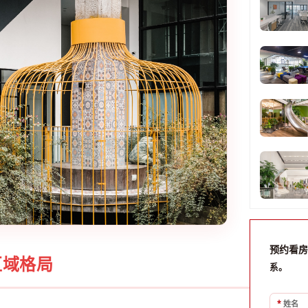
预约看房
区域格局
系。
*
姓名