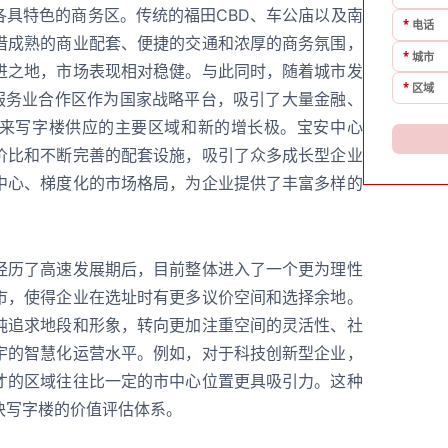
各具特色的商务区。传统的福田CBD、车公庙以及南
*
电话
借成熟的商业配套、便捷的交通和浓厚的商务氛围，
*
城市
进之地，市场表现相对稳健。与此同时，随着城市发
*
区域
代服务业合作区作为国家战略平台，吸引了大量金融、
来写字楼供应的主要区域和新的增长极。宝安中心
价比和不断完善的配套设施，吸引了众多成长型企业
中心、梯度化的市场格局，为企业提供了丰富多样的
经历了高速发展期后，目前整体进入了一个更为理性
市，使得企业在选址时有更多议价空间和选择余地。
纯追求地段和形象，转向更加注重空间的灵活性、社
宇的智慧化运营水平。例如，对于科技创新型企业，
才的区域往往比一定的市中心位置更具吸引力。这种
块写字楼的价值评估体系。