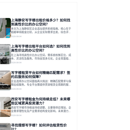
上海静安写字楼出租价格多少？如何找
到高性价比的办公空间？
本文为上海静安区企业选址提供系统指南。核心在于
超越单纯租金比较，从企业实际需求出发，综合评估
交通、硬件、空间弹性、配套服务及产业生态等多维
2026-08-04
度价值，以实现成本与功能的挺好组合。文章提出打
破固定工位思维，采用精装灵活空间与共享配套以提
上海写字楼出租平台如何选？如何找到
升性价比，并通过不同规模企业的实际案例加以说
明。之后指出，专业运营服务商提供的稳定环境、社
高性价比的办公空间？
群活动与产业集聚等增值服务，是很大化空间价值、
在上海寻找高性价比办公空间，需系统权衡区位、成
助力企业成长的关键。对于许多在
本、灵活性及服务。市场呈现多元化，企业常面临租
赁流程复杂、隐性成本高等挑战。选择平台时，应评
2026-08-04
估其专业性、产品多样性与服务完整性。以德必为
例，其提供从空间到生态的解决方案，通过特色园
写字楼租赁平台如何精确匹配需求？签
区、灵活产品和丰富配套，满足不同企业需求。企业
应明确自身需求，实地考察，选择能支持长期发展、
约后服务如何保障？
提升竞争力的办公空间。在上海寻找合适的办公空
企业选择办公空间面临两大挑战：精确匹配需求与保
间，对于企业行政负责人、中小企业主
障后续服务。专业平台需提供贯穿租赁全周期的服
务，将企业从非核心事务中解放。精确匹配需结合企
2026-08-04
业规模、属性及文化需求，从基础筛选到深度对接；
签约后则需构建覆盖硬件运维、共享配套及专业物业
西安写字楼租金为何持续走低？未来哪
的全周期保障体系。德必集团通过标准化服务与个性
化运营结合，以全国布局和产业生态圈为企业提供稳
些区域更具投资潜力？
定支持，体现了从信息撮合到深度服务的能力转变。
西安写字楼市场租金持续调整，主要受供应增加、企
在为企业寻找办公空间的过程中，
业需求理性化及产业需求结构变化影响。未来潜力区
域集中在产业集聚、交利及城市更新地带，如高新区
2026-08-04
和国际港务区。企业选址更注重综合成本、灵活性与
员工体验，倾向于提供全包式服务的办公空间。专业
寻找理想写字楼？如何评估租赁性价
运营方通过空间优化与社群服务，助力企业成长，推
动市场向多元化、高性价比方向发展。近年来，西安
比？