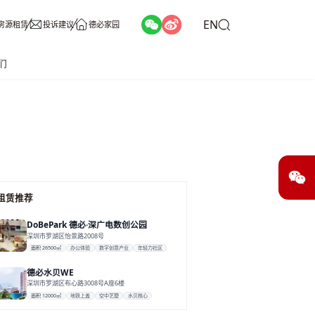
EN
房源租赁
投诉建议
德必家园
们
租赁推荐
DoBePark 德必·深广电数创公园
深圳市罗湖区怡景路2008号
面积 26500㎡
办公体验
数字创意产业
年轻力社区
德必水贝WE
深圳市罗湖区布心路3008号A座6楼
面积 12000㎡
地铁上盖
空中艺墅
水贝核心