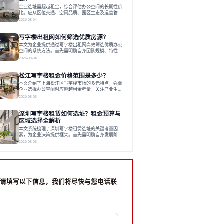
写字楼市场呈现出租金持续调整的态势，这一现象引
企业选址需超越租金，综合评估办公空间的长期性价
发了的广泛关注。作为西部重要
比。应从区位交通、空间品质、园区生态及运营管理
四个核心维度权衡财务支出与长期价值回报。理想的
2026-08-04
办公地点应能融合企业文化，通过优质环境、配套服
务及社群资源赋能业务增长，实现成本与价值的平
写字楼出租网如何筛选优质房源？
衡。对于许多正在成长或寻求稳定发展的企业而言，
寻找一处合适的办公空间是一项至关重要的决策。这
本文为企业提供通过写字楼出租网高效筛选优质办公
不仅关系到团队的日常工作效率与协作氛围，更直接
空间的系统方法。首先需明确自身团队规模、特性、
影响着企业的品牌形象、运营成本
预算等核心需求。线上筛选时，应深入解读房源参
2026-08-04
数、费用构成、配套服务及运营细节，并重视园区产
业生态与交通区位价值。同时，需考察运营方的品牌
松江写字楼租金价格范围是多少？
背景与持续服务能力。完成线上初选后，必须进行线
下实地验证，核对空间实景、测试设施、感受园区氛
本文介绍了上海松江区写字楼市场的多元特点，强调
围并确认合同条款，从而做出精确决策。在数字化时
企业选择办公空间时应超越租金考量，关注产业生态
代，写字楼出租网已成为企业寻找
与综合服务。文章分析了市场概况、影响空间价值的
2026-08-03
因素，并指出现代企业更需能促进发展的平台型空
间。之后，以德必集团为例，说明运营方如何通过构
深圳写字楼租赁如何选址？租金预算与
建服务生态助力企业成长，建议企业系统评估需求与
长期价值，选择匹配的发展载体。对于许多寻求在上
区域选择全解析
海松江区设立或扩展办公空间的企业而言，了解该区
本文系统梳理了深圳写字楼租赁选址的关键考量因
域的写字楼市场概况是决策的首先
素，为企业决策提供框架。首先需明确自身发展阶
段、团队规模和文化特质等核心需求。深圳多中心商
2026-08-03
务区各具特色：福田CBD高端成熟，南山科技园创新
活力强，前海具政策优势。除传统写字楼外，创意产
业园注重生态与社群，适合文创、科技类企业。评估
具体空间时，应关注布局实用性、配套设施及绿色环
境。谈判签约需审慎处理租期、费用等合同条款。选
址是综合性战略决策，旨在让办公
请填写以下信息，我们将尽快与您电话联