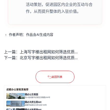
活动策划，促进园区内企业的互动与合
作，从而提升整体的入驻价值。
作者声明：作品含AI生成内容
上一篇：
上海写字楼出租网如何筛选优质房源？
下一篇：
北京写字楼出租网如何筛选优质房源？
返回列表
成都办公室租赁推荐
德必公交易园
四川省成都市武侯区双楠路286号
面积 9000㎡
园林式
社群化
综合体
德必天府五街WE
成都市高新区天府五街168号
面积 23000m²
科技化
数字化
⼈性化
德必⼤陆宽窄WE