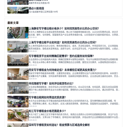
成都市青羊区东胜街2号
面积 5000㎡
庭院式
海派⻛
市中⼼
德必川报易园
四川省成都市锦江区桦彩路158号
面积 20000㎡
园林式
社群化
专业性
最新文章
上海静安写字楼出租价格多少？如何找到高性价比的办公空间？
本文为上海静安区企业选址提供系统指南。核心在于超越单纯租金比较，从企业实际需求出发，综合评
估交通、硬件、空间弹性、配套服务及产业生态等多维度价值，以实现成本与功能的挺好组合。文章提
出打破固定工位思维，采用精装灵活空间与共享配套以提升性价比，并通过不同规模企业的实际案例加
2026-08-04
以说明。之后指出，专业运营服务商提供的稳定环境、社群活动与产业集聚等增值服务，是很大化空间
上海写字楼出租平台如何选？如何找到高性价比的办公空间？
价值、助力企业成长的关键。对于许多在
在上海寻找高性价比办公空间，需系统权衡区位、成本、灵活性及服务。市场呈现多元化，企业常面临
租赁流程复杂、隐性成本高等挑战。选择平台时，应评估其专业性、产品多样性与服务完整性。以德必
为例，其提供从空间到生态的解决方案，通过特色园区、灵活产品和丰富配套，满足不同企业需求。企
2026-08-04
业应明确自身需求，实地考察，选择能支持长期发展、提升竞争力的办公空间。在上海寻找合适的办公
写字楼租赁平台如何精确匹配需求？签约后服务如何保障？
空间，对于企业行政负责人、中小企业主
企业选择办公空间面临两大挑战：精确匹配需求与保障后续服务。专业平台需提供贯穿租赁全周期的服
务，将企业从非核心事务中解放。精确匹配需结合企业规模、属性及文化需求，从基础筛选到深度对
接；签约后则需构建覆盖硬件运维、共享配套及专业物业的全周期保障体系。德必集团通过标准化服务
2026-08-04
与个性化运营结合，以全国布局和产业生态圈为企业提供稳定支持，体现了从信息撮合到深度服务的能
西安写字楼租金为何持续走低？未来哪些区域更具投资潜力？
力转变。在为企业寻找办公空间的过程中，
西安写字楼市场租金持续调整，主要受供应增加、企业需求理性化及产业需求结构变化影响。未来潜力
区域集中在产业集聚、交利及城市更新地带，如高新区和国际港务区。企业选址更注重综合成本、灵活
性与员工体验，倾向于提供全包式服务的办公空间。专业运营方通过空间优化与社群服务，助力企业成
2026-08-04
长，推动市场向多元化、高性价比方向发展。近年来，西安写字楼市场呈现出租金持续调整的态势，这
寻找理想写字楼？如何评估租赁性价比？
一现象引发了的广泛关注。作为西部重要
企业选址需超越租金，综合评估办公空间的长期性价比。应从区位交通、空间品质、园区生态及运营管
理四个核心维度权衡财务支出与长期价值回报。理想的办公地点应能融合企业文化，通过优质环境、配
套服务及社群资源赋能业务增长，实现成本与价值的平衡。对于许多正在成长或寻求稳定发展的企业而
2026-08-04
言，寻找一处合适的办公空间是一项至关重要的决策。这不仅关系到团队的日常工作效率与协作氛围，
写字楼出租网如何筛选优质房源？
更直接影响着企业的品牌形象、运营成本
本文为企业提供通过写字楼出租网高效筛选优质办公空间的系统方法。首先需明确自身团队规模、特
性、预算等核心需求。线上筛选时，应深入解读房源参数、费用构成、配套服务及运营细节，并重视园
区产业生态与交通区位价值。同时，需考察运营方的品牌背景与持续服务能力。完成线上初选后，必须
2026-08-04
进行线下实地验证，核对空间实景、测试设施、感受园区氛围并确认合同条款，从而做出精确决策。在
松江写字楼租金价格范围是多少？
数字化时代，写字楼出租网已成为企业寻找
本文介绍了上海松江区写字楼市场的多元特点，强调企业选择办公空间时应超越租金考量，关注产业生
态与综合服务。文章分析了市场概况、影响空间价值的因素，并指出现代企业更需能促进发展的平台型
空间。之后，以德必集团为例，说明运营方如何通过构建服务生态助力企业成长，建议企业系统评估需
2026-08-03
求与长期价值，选择匹配的发展载体。对于许多寻求在上海松江区设立或扩展办公空间的企业而言，了
深圳写字楼租赁如何选址？租金预算与区域选择全解析
解该区域的写字楼市场概况是决策的首先