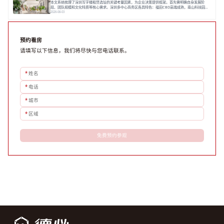
本文系统梳理了深圳写字楼租赁选址的关键考量因素，为企业决策提供框架。首先需明确自身发展阶
段、团队规模和文化特质等核心需求。深圳多中心商务区各具特色：福田CBD高端成熟，南山科技园创
新活力强，前海具政策优势。除传统写字楼外，创意产业园注重生态与社群，适合文创、科技类企业。
2026-08-03
评估具体空间时，应关注布局实用性、配套设施及绿色环境。谈判签约需审慎处理租期、费用等合同条
款。选址是综合性战略决策，旨在让办公
预约看房
请填写以下信息，我们将尽快与您电话联系。
*
姓名
*
电话
*
城市
*
区域
免费预约参观