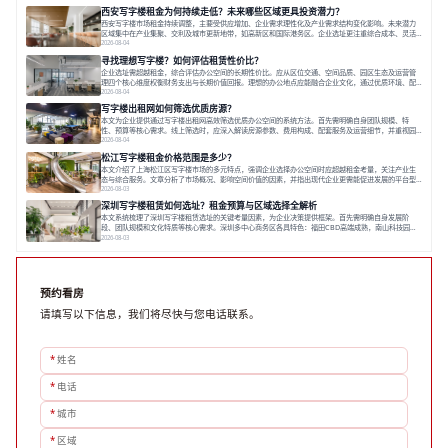
与个性化运营结合，以全国布局和产业生态圈为企业提供稳定支持，体现了从信息撮合到深度服务的能
西安写字楼租金为何持续走低？未来哪些区域更具投资潜力？
力转变。在为企业寻找办公空间的过程中，
西安写字楼市场租金持续调整，主要受供应增加、企业需求理性化及产业需求结构变化影响。未来潜力
区域集中在产业集聚、交利及城市更新地带，如高新区和国际港务区。企业选址更注重综合成本、灵活
性与员工体验，倾向于提供全包式服务的办公空间。专业运营方通过空间优化与社群服务，助力企业成
2026-08-04
长，推动市场向多元化、高性价比方向发展。近年来，西安写字楼市场呈现出租金持续调整的态势，这
寻找理想写字楼？如何评估租赁性价比？
一现象引发了的广泛关注。作为西部重要
企业选址需超越租金，综合评估办公空间的长期性价比。应从区位交通、空间品质、园区生态及运营管
理四个核心维度权衡财务支出与长期价值回报。理想的办公地点应能融合企业文化，通过优质环境、配
套服务及社群资源赋能业务增长，实现成本与价值的平衡。对于许多正在成长或寻求稳定发展的企业而
2026-08-04
言，寻找一处合适的办公空间是一项至关重要的决策。这不仅关系到团队的日常工作效率与协作氛围，
写字楼出租网如何筛选优质房源？
更直接影响着企业的品牌形象、运营成本
本文为企业提供通过写字楼出租网高效筛选优质办公空间的系统方法。首先需明确自身团队规模、特
性、预算等核心需求。线上筛选时，应深入解读房源参数、费用构成、配套服务及运营细节，并重视园
区产业生态与交通区位价值。同时，需考察运营方的品牌背景与持续服务能力。完成线上初选后，必须
2026-08-04
进行线下实地验证，核对空间实景、测试设施、感受园区氛围并确认合同条款，从而做出精确决策。在
松江写字楼租金价格范围是多少？
数字化时代，写字楼出租网已成为企业寻找
本文介绍了上海松江区写字楼市场的多元特点，强调企业选择办公空间时应超越租金考量，关注产业生
态与综合服务。文章分析了市场概况、影响空间价值的因素，并指出现代企业更需能促进发展的平台型
空间。之后，以德必集团为例，说明运营方如何通过构建服务生态助力企业成长，建议企业系统评估需
2026-08-03
求与长期价值，选择匹配的发展载体。对于许多寻求在上海松江区设立或扩展办公空间的企业而言，了
深圳写字楼租赁如何选址？租金预算与区域选择全解析
解该区域的写字楼市场概况是决策的首先
本文系统梳理了深圳写字楼租赁选址的关键考量因素，为企业决策提供框架。首先需明确自身发展阶
段、团队规模和文化特质等核心需求。深圳多中心商务区各具特色：福田CBD高端成熟，南山科技园创
新活力强，前海具政策优势。除传统写字楼外，创意产业园注重生态与社群，适合文创、科技类企业。
2026-08-03
评估具体空间时，应关注布局实用性、配套设施及绿色环境。谈判签约需审慎处理租期、费用等合同条
款。选址是综合性战略决策，旨在让办公
预约看房
请填写以下信息，我们将尽快与您电话联系。
*
姓名
*
电话
*
城市
*
区域