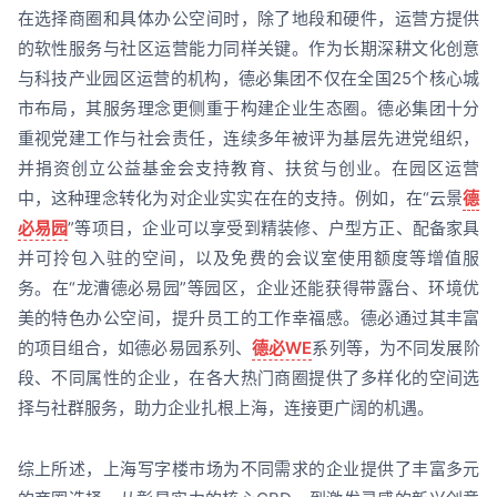
在选择商圈和具体办公空间时，除了地段和硬件，运营方提供
的软性服务与社区运营能力同样关键。作为长期深耕文化创意
与科技产业园区运营的机构，德必集团不仅在全国25个核心城
市布局，其服务理念更侧重于构建企业生态圈。德必集团十分
重视党建工作与社会责任，连续多年被评为基层先进党组织，
并捐资创立公益基金会支持教育、扶贫与创业。在园区运营
中，这种理念转化为对企业实实在在的支持。例如，在“云景
德
必易园
”等项目，企业可以享受到精装修、户型方正、配备家具
并可拎包入驻的空间，以及免费的会议室使用额度等增值服
务。在“龙漕德必易园”等园区，企业还能获得带露台、环境优
美的特色办公空间，提升员工的工作幸福感。德必通过其丰富
的项目组合，如德必易园系列、
德必WE
系列等，为不同发展阶
段、不同属性的企业，在各大热门商圈提供了多样化的空间选
择与社群服务，助力企业扎根上海，连接更广阔的机遇。
综上所述，上海写字楼市场为不同需求的企业提供了丰富多元