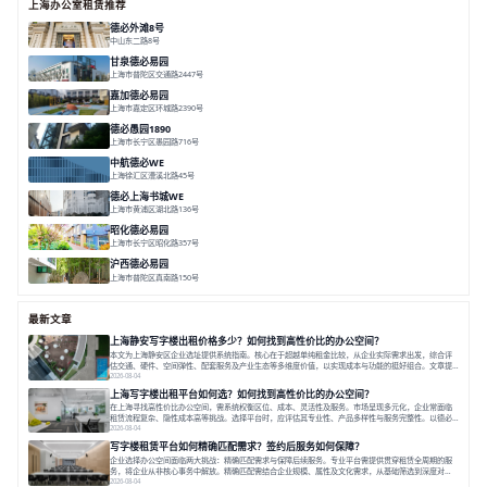
上海办公室租赁推荐
德必外滩8号
中山东二路8号
面积 6602㎡
分割 150/200m²
外滩沿岸
文化
甘泉德必易园
上海市普陀区交通路2447号
面积 7112.67㎡
分割 50-800m²
高性价比
中环内
近轨交
嘉加德必易园
上海市嘉定区环城路2390号
面积 32000㎡
分割 25-1000㎡
灵动办公
创意办公
生态办公
德必愚园1890
上海市长宁区愚园路716号
面积 14976.8m²
分割 100-400m²
花园洋房
独栋建筑
欧式风格
中航德必WE
上海徐汇区漕溪北路45号
面积 15000㎡
分割 90~1100㎡
徐家汇C位
地铁上盖
豪华露台
德必上海书城WE
上海市黄浦区湖北路136号
面积 26678.65㎡
分割 50-1400m²
大师设计
潮流文创
垂直园区
昭化德必易园
上海市长宁区昭化路357号
面积 12466㎡
分割 43-150㎡
花园办公
共享空间
沪西德必易园
上海市普陀区真南路150号
面积 8377.7㎡
分割 30-1000m²
上海西
真如芯
文创地
最新文章
上海静安写字楼出租价格多少？如何找到高性价比的办公空间？
本文为上海静安区企业选址提供系统指南。核心在于超越单纯租金比较，从企业实际需求出发，综合评
估交通、硬件、空间弹性、配套服务及产业生态等多维度价值，以实现成本与功能的挺好组合。文章提
出打破固定工位思维，采用精装灵活空间与共享配套以提升性价比，并通过不同规模企业的实际案例加
2026-08-04
以说明。之后指出，专业运营服务商提供的稳定环境、社群活动与产业集聚等增值服务，是很大化空间
上海写字楼出租平台如何选？如何找到高性价比的办公空间？
价值、助力企业成长的关键。对于许多在
在上海寻找高性价比办公空间，需系统权衡区位、成本、灵活性及服务。市场呈现多元化，企业常面临
租赁流程复杂、隐性成本高等挑战。选择平台时，应评估其专业性、产品多样性与服务完整性。以德必
为例，其提供从空间到生态的解决方案，通过特色园区、灵活产品和丰富配套，满足不同企业需求。企
2026-08-04
业应明确自身需求，实地考察，选择能支持长期发展、提升竞争力的办公空间。在上海寻找合适的办公
写字楼租赁平台如何精确匹配需求？签约后服务如何保障？
空间，对于企业行政负责人、中小企业主
企业选择办公空间面临两大挑战：精确匹配需求与保障后续服务。专业平台需提供贯穿租赁全周期的服
务，将企业从非核心事务中解放。精确匹配需结合企业规模、属性及文化需求，从基础筛选到深度对
接；签约后则需构建覆盖硬件运维、共享配套及专业物业的全周期保障体系。德必集团通过标准化服务
2026-08-04