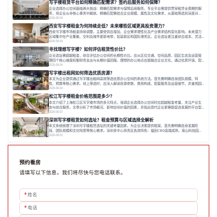
写字楼租赁平台如何精确匹配需求？签约后服务如何保障？
空间，对于企业行政负责人、中小企业主
企业选择办公空间面临两大挑战：精确匹配需求与保障后续服务。专业平台需提供贯穿租赁全周期的服
务，将企业从非核心事务中解放。精确匹配需结合企业规模、属性及文化需求，从基础筛选到深度对
接；签约后则需构建覆盖硬件运维、共享配套及专业物业的全周期保障体系。德必集团通过标准化服务
2026-08-04
与个性化运营结合，以全国布局和产业生态圈为企业提供稳定支持，体现了从信息撮合到深度服务的能
西安写字楼租金为何持续走低？未来哪些区域更具投资潜力？
力转变。在为企业寻找办公空间的过程中，
西安写字楼市场租金持续调整，主要受供应增加、企业需求理性化及产业需求结构变化影响。未来潜力
区域集中在产业集聚、交利及城市更新地带，如高新区和国际港务区。企业选址更注重综合成本、灵活
性与员工体验，倾向于提供全包式服务的办公空间。专业运营方通过空间优化与社群服务，助力企业成
2026-08-04
长，推动市场向多元化、高性价比方向发展。近年来，西安写字楼市场呈现出租金持续调整的态势，这
寻找理想写字楼？如何评估租赁性价比？
一现象引发了的广泛关注。作为西部重要
企业选址需超越租金，综合评估办公空间的长期性价比。应从区位交通、空间品质、园区生态及运营管
理四个核心维度权衡财务支出与长期价值回报。理想的办公地点应能融合企业文化，通过优质环境、配
套服务及社群资源赋能业务增长，实现成本与价值的平衡。对于许多正在成长或寻求稳定发展的企业而
2026-08-04
言，寻找一处合适的办公空间是一项至关重要的决策。这不仅关系到团队的日常工作效率与协作氛围，
写字楼出租网如何筛选优质房源？
更直接影响着企业的品牌形象、运营成本
本文为企业提供通过写字楼出租网高效筛选优质办公空间的系统方法。首先需明确自身团队规模、特
性、预算等核心需求。线上筛选时，应深入解读房源参数、费用构成、配套服务及运营细节，并重视园
区产业生态与交通区位价值。同时，需考察运营方的品牌背景与持续服务能力。完成线上初选后，必须
2026-08-04
进行线下实地验证，核对空间实景、测试设施、感受园区氛围并确认合同条款，从而做出精确决策。在
松江写字楼租金价格范围是多少？
数字化时代，写字楼出租网已成为企业寻找
本文介绍了上海松江区写字楼市场的多元特点，强调企业选择办公空间时应超越租金考量，关注产业生
态与综合服务。文章分析了市场概况、影响空间价值的因素，并指出现代企业更需能促进发展的平台型
空间。之后，以德必集团为例，说明运营方如何通过构建服务生态助力企业成长，建议企业系统评估需
2026-08-03
求与长期价值，选择匹配的发展载体。对于许多寻求在上海松江区设立或扩展办公空间的企业而言，了
深圳写字楼租赁如何选址？租金预算与区域选择全解析
解该区域的写字楼市场概况是决策的首先
本文系统梳理了深圳写字楼租赁选址的关键考量因素，为企业决策提供框架。首先需明确自身发展阶
段、团队规模和文化特质等核心需求。深圳多中心商务区各具特色：福田CBD高端成熟，南山科技园创
新活力强，前海具政策优势。除传统写字楼外，创意产业园注重生态与社群，适合文创、科技类企业。
2026-08-03
评估具体空间时，应关注布局实用性、配套设施及绿色环境。谈判签约需审慎处理租期、费用等合同条
款。选址是综合性战略决策，旨在让办公
预约看房
请填写以下信息，我们将尽快与您电话联系。
*
姓名
*
电话