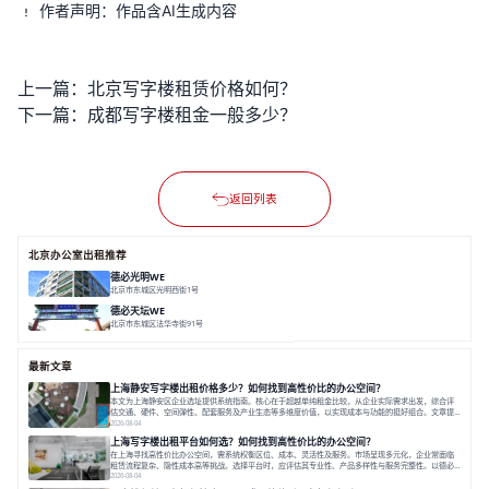
作者声明：作品含AI生成内容
上一篇：
北京写字楼租赁价格如何？
下一篇：
成都写字楼租金一般多少？
返回列表
北京办公室出租推荐
德必光明WE
北京市东城区光明西街1号
面积 9500㎡
分割 50-2700㎡
精装修办公
花园办公
LOFT/平层
德必天坛WE
北京市东城区法华寺街91号
面积 22000㎡
分割 25-1420 ㎡
花园办公
咖啡休闲
手作惬意
最新文章
上海静安写字楼出租价格多少？如何找到高性价比的办公空间？
本文为上海静安区企业选址提供系统指南。核心在于超越单纯租金比较，从企业实际需求出发，综合评
估交通、硬件、空间弹性、配套服务及产业生态等多维度价值，以实现成本与功能的挺好组合。文章提
出打破固定工位思维，采用精装灵活空间与共享配套以提升性价比，并通过不同规模企业的实际案例加
2026-08-04
以说明。之后指出，专业运营服务商提供的稳定环境、社群活动与产业集聚等增值服务，是很大化空间
上海写字楼出租平台如何选？如何找到高性价比的办公空间？
价值、助力企业成长的关键。对于许多在
在上海寻找高性价比办公空间，需系统权衡区位、成本、灵活性及服务。市场呈现多元化，企业常面临
租赁流程复杂、隐性成本高等挑战。选择平台时，应评估其专业性、产品多样性与服务完整性。以德必
为例，其提供从空间到生态的解决方案，通过特色园区、灵活产品和丰富配套，满足不同企业需求。企
2026-08-04
业应明确自身需求，实地考察，选择能支持长期发展、提升竞争力的办公空间。在上海寻找合适的办公