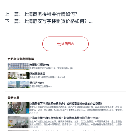
上一篇：
上海商务楼租金行情如何？
下一篇：
上海静安写字楼租赁价格如何？哪里的性价比很高？
返回列表
合肥办公室出租推荐
合肥长江德必WE
合肥市庐阳区长江中路232号（原省教科院大楼）
面积 3734㎡
分割 28-788㎡
市中心
地铁口
拎包入驻
环城德必易园
安徽省合肥市庐阳区金寨路322号308巷
面积 7183㎡
市中心
庭院式
中科大
德必庐州WE
合肥市庐阳区金寨路389
面积 21685.63㎡
市中心
双地铁
配套全
最新文章
上海静安写字楼出租价格多少？如何找到高性价比的办公空间？
本文为上海静安区企业选址提供系统指南。核心在于超越单纯租金比较，从企业实际需求出发，综合评
估交通、硬件、空间弹性、配套服务及产业生态等多维度价值，以实现成本与功能的挺好组合。文章提
出打破固定工位思维，采用精装灵活空间与共享配套以提升性价比，并通过不同规模企业的实际案例加
2026-08-04
以说明。之后指出，专业运营服务商提供的稳定环境、社群活动与产业集聚等增值服务，是很大化空间
上海写字楼出租平台如何选？如何找到高性价比的办公空间？
价值、助力企业成长的关键。对于许多在
在上海寻找高性价比办公空间，需系统权衡区位、成本、灵活性及服务。市场呈现多元化，企业常面临
租赁流程复杂、隐性成本高等挑战。选择平台时，应评估其专业性、产品多样性与服务完整性。以德必
为例，其提供从空间到生态的解决方案，通过特色园区、灵活产品和丰富配套，满足不同企业需求。企
2026-08-04
业应明确自身需求，实地考察，选择能支持长期发展、提升竞争力的办公空间。在上海寻找合适的办公