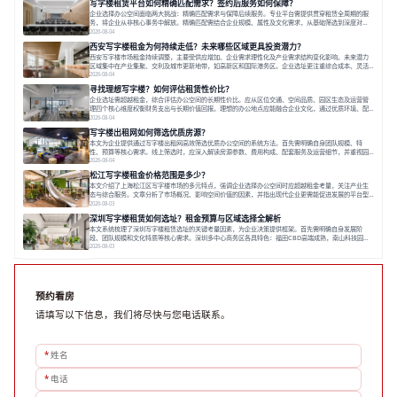
写字楼租赁平台如何精确匹配需求？签约后服务如何保障？
空间，对于企业行政负责人、中小企业主
企业选择办公空间面临两大挑战：精确匹配需求与保障后续服务。专业平台需提供贯穿租赁全周期的服
务，将企业从非核心事务中解放。精确匹配需结合企业规模、属性及文化需求，从基础筛选到深度对
接；签约后则需构建覆盖硬件运维、共享配套及专业物业的全周期保障体系。德必集团通过标准化服务
2026-08-04
与个性化运营结合，以全国布局和产业生态圈为企业提供稳定支持，体现了从信息撮合到深度服务的能
西安写字楼租金为何持续走低？未来哪些区域更具投资潜力？
力转变。在为企业寻找办公空间的过程中，
西安写字楼市场租金持续调整，主要受供应增加、企业需求理性化及产业需求结构变化影响。未来潜力
区域集中在产业集聚、交利及城市更新地带，如高新区和国际港务区。企业选址更注重综合成本、灵活
性与员工体验，倾向于提供全包式服务的办公空间。专业运营方通过空间优化与社群服务，助力企业成
2026-08-04
长，推动市场向多元化、高性价比方向发展。近年来，西安写字楼市场呈现出租金持续调整的态势，这
寻找理想写字楼？如何评估租赁性价比？
一现象引发了的广泛关注。作为西部重要
企业选址需超越租金，综合评估办公空间的长期性价比。应从区位交通、空间品质、园区生态及运营管
理四个核心维度权衡财务支出与长期价值回报。理想的办公地点应能融合企业文化，通过优质环境、配
套服务及社群资源赋能业务增长，实现成本与价值的平衡。对于许多正在成长或寻求稳定发展的企业而
2026-08-04
言，寻找一处合适的办公空间是一项至关重要的决策。这不仅关系到团队的日常工作效率与协作氛围，
写字楼出租网如何筛选优质房源？
更直接影响着企业的品牌形象、运营成本
本文为企业提供通过写字楼出租网高效筛选优质办公空间的系统方法。首先需明确自身团队规模、特
性、预算等核心需求。线上筛选时，应深入解读房源参数、费用构成、配套服务及运营细节，并重视园
区产业生态与交通区位价值。同时，需考察运营方的品牌背景与持续服务能力。完成线上初选后，必须
2026-08-04
进行线下实地验证，核对空间实景、测试设施、感受园区氛围并确认合同条款，从而做出精确决策。在
松江写字楼租金价格范围是多少？
数字化时代，写字楼出租网已成为企业寻找
本文介绍了上海松江区写字楼市场的多元特点，强调企业选择办公空间时应超越租金考量，关注产业生
态与综合服务。文章分析了市场概况、影响空间价值的因素，并指出现代企业更需能促进发展的平台型
空间。之后，以德必集团为例，说明运营方如何通过构建服务生态助力企业成长，建议企业系统评估需
2026-08-03
求与长期价值，选择匹配的发展载体。对于许多寻求在上海松江区设立或扩展办公空间的企业而言，了
深圳写字楼租赁如何选址？租金预算与区域选择全解析
解该区域的写字楼市场概况是决策的首先
本文系统梳理了深圳写字楼租赁选址的关键考量因素，为企业决策提供框架。首先需明确自身发展阶
段、团队规模和文化特质等核心需求。深圳多中心商务区各具特色：福田CBD高端成熟，南山科技园创
新活力强，前海具政策优势。除传统写字楼外，创意产业园注重生态与社群，适合文创、科技类企业。
2026-08-03
评估具体空间时，应关注布局实用性、配套设施及绿色环境。谈判签约需审慎处理租期、费用等合同条
款。选址是综合性战略决策，旨在让办公
预约看房
请填写以下信息，我们将尽快与您电话联系。
*
姓名
*
电话