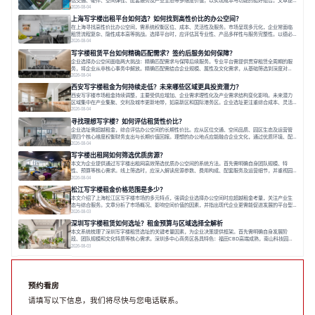
出打破固定工位思维，采用精装灵活空间与共享配套以提升性价比，并通过不同规模企业的实际案例加
2026-08-04
以说明。之后指出，专业运营服务商提供的稳定环境、社群活动与产业集聚等增值服务，是很大化空间
上海写字楼出租平台如何选？如何找到高性价比的办公空间？
价值、助力企业成长的关键。对于许多在
在上海寻找高性价比办公空间，需系统权衡区位、成本、灵活性及服务。市场呈现多元化，企业常面临
租赁流程复杂、隐性成本高等挑战。选择平台时，应评估其专业性、产品多样性与服务完整性。以德必
为例，其提供从空间到生态的解决方案，通过特色园区、灵活产品和丰富配套，满足不同企业需求。企
2026-08-04
业应明确自身需求，实地考察，选择能支持长期发展、提升竞争力的办公空间。在上海寻找合适的办公
写字楼租赁平台如何精确匹配需求？签约后服务如何保障？
空间，对于企业行政负责人、中小企业主
企业选择办公空间面临两大挑战：精确匹配需求与保障后续服务。专业平台需提供贯穿租赁全周期的服
务，将企业从非核心事务中解放。精确匹配需结合企业规模、属性及文化需求，从基础筛选到深度对
接；签约后则需构建覆盖硬件运维、共享配套及专业物业的全周期保障体系。德必集团通过标准化服务
2026-08-04
与个性化运营结合，以全国布局和产业生态圈为企业提供稳定支持，体现了从信息撮合到深度服务的能
西安写字楼租金为何持续走低？未来哪些区域更具投资潜力？
力转变。在为企业寻找办公空间的过程中，
西安写字楼市场租金持续调整，主要受供应增加、企业需求理性化及产业需求结构变化影响。未来潜力
区域集中在产业集聚、交利及城市更新地带，如高新区和国际港务区。企业选址更注重综合成本、灵活
性与员工体验，倾向于提供全包式服务的办公空间。专业运营方通过空间优化与社群服务，助力企业成
2026-08-04
长，推动市场向多元化、高性价比方向发展。近年来，西安写字楼市场呈现出租金持续调整的态势，这
寻找理想写字楼？如何评估租赁性价比？
一现象引发了的广泛关注。作为西部重要
企业选址需超越租金，综合评估办公空间的长期性价比。应从区位交通、空间品质、园区生态及运营管
理四个核心维度权衡财务支出与长期价值回报。理想的办公地点应能融合企业文化，通过优质环境、配
套服务及社群资源赋能业务增长，实现成本与价值的平衡。对于许多正在成长或寻求稳定发展的企业而
2026-08-04
言，寻找一处合适的办公空间是一项至关重要的决策。这不仅关系到团队的日常工作效率与协作氛围，
写字楼出租网如何筛选优质房源？
更直接影响着企业的品牌形象、运营成本
本文为企业提供通过写字楼出租网高效筛选优质办公空间的系统方法。首先需明确自身团队规模、特
性、预算等核心需求。线上筛选时，应深入解读房源参数、费用构成、配套服务及运营细节，并重视园
区产业生态与交通区位价值。同时，需考察运营方的品牌背景与持续服务能力。完成线上初选后，必须
2026-08-04
进行线下实地验证，核对空间实景、测试设施、感受园区氛围并确认合同条款，从而做出精确决策。在
松江写字楼租金价格范围是多少？
数字化时代，写字楼出租网已成为企业寻找
本文介绍了上海松江区写字楼市场的多元特点，强调企业选择办公空间时应超越租金考量，关注产业生
态与综合服务。文章分析了市场概况、影响空间价值的因素，并指出现代企业更需能促进发展的平台型
空间。之后，以德必集团为例，说明运营方如何通过构建服务生态助力企业成长，建议企业系统评估需
2026-08-03
求与长期价值，选择匹配的发展载体。对于许多寻求在上海松江区设立或扩展办公空间的企业而言，了
深圳写字楼租赁如何选址？租金预算与区域选择全解析
解该区域的写字楼市场概况是决策的首先
本文系统梳理了深圳写字楼租赁选址的关键考量因素，为企业决策提供框架。首先需明确自身发展阶
段、团队规模和文化特质等核心需求。深圳多中心商务区各具特色：福田CBD高端成熟，南山科技园创
新活力强，前海具政策优势。除传统写字楼外，创意产业园注重生态与社群，适合文创、科技类企业。
2026-08-03
评估具体空间时，应关注布局实用性、配套设施及绿色环境。谈判签约需审慎处理租期、费用等合同条
款。选址是综合性战略决策，旨在让办公
预约看房
请填写以下信息，我们将尽快与您电话联系。