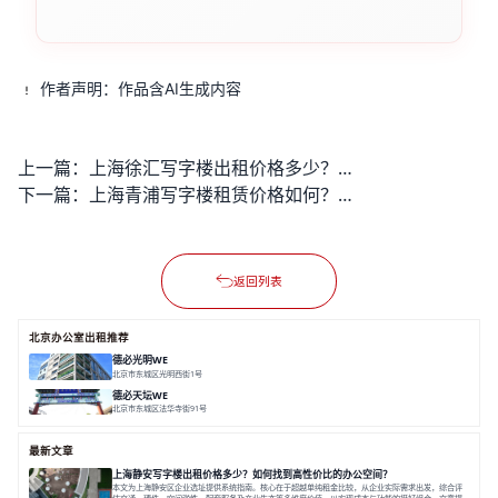
作者声明：作品含AI生成内容
上一篇：
上海徐汇写字楼出租价格多少？如何找到高性价比的办公空间？
下一篇：
上海青浦写字楼租赁价格如何？优质办公空间哪里找？
返回列表
北京办公室出租推荐
德必光明WE
北京市东城区光明西街1号
面积 9500㎡
分割 50-2700㎡
精装修办公
花园办公
LOFT/平层
德必天坛WE
北京市东城区法华寺街91号
面积 22000㎡
分割 25-1420 ㎡
花园办公
咖啡休闲
手作惬意
最新文章
上海静安写字楼出租价格多少？如何找到高性价比的办公空间？
本文为上海静安区企业选址提供系统指南。核心在于超越单纯租金比较，从企业实际需求出发，综合评
估交通、硬件、空间弹性、配套服务及产业生态等多维度价值，以实现成本与功能的挺好组合。文章提