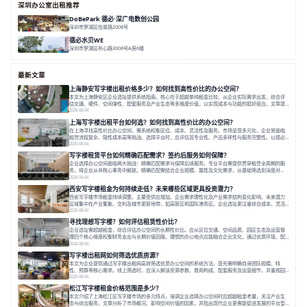
深圳办公室出租推荐
DoBePark 德必·深广电数创公园
深圳市罗湖区怡景路2008号
面积 26500㎡
办公体验
数字创意产业
年轻力社区
德必水贝WE
深圳市罗湖区布心路3008号A座6楼
面积 12000㎡
地铁上盖
空中艺墅
水贝核心
最新文章
上海静安写字楼出租价格多少？如何找到高性价比的办公空间？
本文为上海静安区企业选址提供系统指南。核心在于超越单纯租金比较，从企业实际需求出发，综合评
估交通、硬件、空间弹性、配套服务及产业生态等多维度价值，以实现成本与功能的挺好组合。文章提
出打破固定工位思维，采用精装灵活空间与共享配套以提升性价比，并通过不同规模企业的实际案例加
2026-08-04
以说明。之后指出，专业运营服务商提供的稳定环境、社群活动与产业集聚等增值服务，是很大化空间
上海写字楼出租平台如何选？如何找到高性价比的办公空间？
价值、助力企业成长的关键。对于许多在
在上海寻找高性价比办公空间，需系统权衡区位、成本、灵活性及服务。市场呈现多元化，企业常面临
租赁流程复杂、隐性成本高等挑战。选择平台时，应评估其专业性、产品多样性与服务完整性。以德必
为例，其提供从空间到生态的解决方案，通过特色园区、灵活产品和丰富配套，满足不同企业需求。企
2026-08-04
业应明确自身需求，实地考察，选择能支持长期发展、提升竞争力的办公空间。在上海寻找合适的办公
写字楼租赁平台如何精确匹配需求？签约后服务如何保障？
空间，对于企业行政负责人、中小企业主
企业选择办公空间面临两大挑战：精确匹配需求与保障后续服务。专业平台需提供贯穿租赁全周期的服
务，将企业从非核心事务中解放。精确匹配需结合企业规模、属性及文化需求，从基础筛选到深度对
接；签约后则需构建覆盖硬件运维、共享配套及专业物业的全周期保障体系。德必集团通过标准化服务
2026-08-04
与个性化运营结合，以全国布局和产业生态圈为企业提供稳定支持，体现了从信息撮合到深度服务的能
西安写字楼租金为何持续走低？未来哪些区域更具投资潜力？
力转变。在为企业寻找办公空间的过程中，
西安写字楼市场租金持续调整，主要受供应增加、企业需求理性化及产业需求结构变化影响。未来潜力
区域集中在产业集聚、交利及城市更新地带，如高新区和国际港务区。企业选址更注重综合成本、灵活
性与员工体验，倾向于提供全包式服务的办公空间。专业运营方通过空间优化与社群服务，助力企业成
2026-08-04
长，推动市场向多元化、高性价比方向发展。近年来，西安写字楼市场呈现出租金持续调整的态势，这
寻找理想写字楼？如何评估租赁性价比？
一现象引发了的广泛关注。作为西部重要
企业选址需超越租金，综合评估办公空间的长期性价比。应从区位交通、空间品质、园区生态及运营管
理四个核心维度权衡财务支出与长期价值回报。理想的办公地点应能融合企业文化，通过优质环境、配
套服务及社群资源赋能业务增长，实现成本与价值的平衡。对于许多正在成长或寻求稳定发展的企业而
2026-08-04
言，寻找一处合适的办公空间是一项至关重要的决策。这不仅关系到团队的日常工作效率与协作氛围，
写字楼出租网如何筛选优质房源？
更直接影响着企业的品牌形象、运营成本
本文为企业提供通过写字楼出租网高效筛选优质办公空间的系统方法。首先需明确自身团队规模、特
性、预算等核心需求。线上筛选时，应深入解读房源参数、费用构成、配套服务及运营细节，并重视园
区产业生态与交通区位价值。同时，需考察运营方的品牌背景与持续服务能力。完成线上初选后，必须
2026-08-04
进行线下实地验证，核对空间实景、测试设施、感受园区氛围并确认合同条款，从而做出精确决策。在
松江写字楼租金价格范围是多少？
数字化时代，写字楼出租网已成为企业寻找
本文介绍了上海松江区写字楼市场的多元特点，强调企业选择办公空间时应超越租金考量，关注产业生
态与综合服务。文章分析了市场概况、影响空间价值的因素，并指出现代企业更需能促进发展的平台型