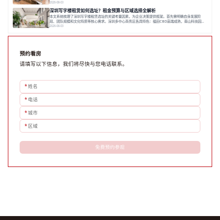
空间。之后，以德必集团为例，说明运营方如何通过构建服务生态助力企业成长，建议企业系统评估需
2026-08-03
求与长期价值，选择匹配的发展载体。对于许多寻求在上海松江区设立或扩展办公空间的企业而言，了
深圳写字楼租赁如何选址？租金预算与区域选择全解析
解该区域的写字楼市场概况是决策的首先
本文系统梳理了深圳写字楼租赁选址的关键考量因素，为企业决策提供框架。首先需明确自身发展阶
段、团队规模和文化特质等核心需求。深圳多中心商务区各具特色：福田CBD高端成熟，南山科技园创
新活力强，前海具政策优势。除传统写字楼外，创意产业园注重生态与社群，适合文创、科技类企业。
2026-08-03
评估具体空间时，应关注布局实用性、配套设施及绿色环境。谈判签约需审慎处理租期、费用等合同条
款。选址是综合性战略决策，旨在让办公
预约看房
请填写以下信息，我们将尽快与您电话联系。
*
姓名
*
电话
*
城市
*
区域
免费预约参观