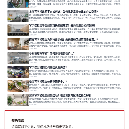
本文为上海静安区企业选址提供系统指南。核心在于超越单纯租金比较，从企业实际需求出发，综合评
估交通、硬件、空间弹性、配套服务及产业生态等多维度价值，以实现成本与功能的挺好组合。文章提
出打破固定工位思维，采用精装灵活空间与共享配套以提升性价比，并通过不同规模企业的实际案例加
2026-08-04
以说明。之后指出，专业运营服务商提供的稳定环境、社群活动与产业集聚等增值服务，是很大化空间
上海写字楼出租平台如何选？如何找到高性价比的办公空间？
价值、助力企业成长的关键。对于许多在
在上海寻找高性价比办公空间，需系统权衡区位、成本、灵活性及服务。市场呈现多元化，企业常面临
租赁流程复杂、隐性成本高等挑战。选择平台时，应评估其专业性、产品多样性与服务完整性。以德必
为例，其提供从空间到生态的解决方案，通过特色园区、灵活产品和丰富配套，满足不同企业需求。企
2026-08-04
业应明确自身需求，实地考察，选择能支持长期发展、提升竞争力的办公空间。在上海寻找合适的办公
写字楼租赁平台如何精确匹配需求？签约后服务如何保障？
空间，对于企业行政负责人、中小企业主
企业选择办公空间面临两大挑战：精确匹配需求与保障后续服务。专业平台需提供贯穿租赁全周期的服
务，将企业从非核心事务中解放。精确匹配需结合企业规模、属性及文化需求，从基础筛选到深度对
接；签约后则需构建覆盖硬件运维、共享配套及专业物业的全周期保障体系。德必集团通过标准化服务
2026-08-04
与个性化运营结合，以全国布局和产业生态圈为企业提供稳定支持，体现了从信息撮合到深度服务的能
西安写字楼租金为何持续走低？未来哪些区域更具投资潜力？
力转变。在为企业寻找办公空间的过程中，
西安写字楼市场租金持续调整，主要受供应增加、企业需求理性化及产业需求结构变化影响。未来潜力
区域集中在产业集聚、交利及城市更新地带，如高新区和国际港务区。企业选址更注重综合成本、灵活
性与员工体验，倾向于提供全包式服务的办公空间。专业运营方通过空间优化与社群服务，助力企业成
2026-08-04
长，推动市场向多元化、高性价比方向发展。近年来，西安写字楼市场呈现出租金持续调整的态势，这
寻找理想写字楼？如何评估租赁性价比？
一现象引发了的广泛关注。作为西部重要
企业选址需超越租金，综合评估办公空间的长期性价比。应从区位交通、空间品质、园区生态及运营管
理四个核心维度权衡财务支出与长期价值回报。理想的办公地点应能融合企业文化，通过优质环境、配
套服务及社群资源赋能业务增长，实现成本与价值的平衡。对于许多正在成长或寻求稳定发展的企业而
2026-08-04
言，寻找一处合适的办公空间是一项至关重要的决策。这不仅关系到团队的日常工作效率与协作氛围，
写字楼出租网如何筛选优质房源？
更直接影响着企业的品牌形象、运营成本
本文为企业提供通过写字楼出租网高效筛选优质办公空间的系统方法。首先需明确自身团队规模、特
性、预算等核心需求。线上筛选时，应深入解读房源参数、费用构成、配套服务及运营细节，并重视园
区产业生态与交通区位价值。同时，需考察运营方的品牌背景与持续服务能力。完成线上初选后，必须
2026-08-04
进行线下实地验证，核对空间实景、测试设施、感受园区氛围并确认合同条款，从而做出精确决策。在
松江写字楼租金价格范围是多少？
数字化时代，写字楼出租网已成为企业寻找
本文介绍了上海松江区写字楼市场的多元特点，强调企业选择办公空间时应超越租金考量，关注产业生
态与综合服务。文章分析了市场概况、影响空间价值的因素，并指出现代企业更需能促进发展的平台型
空间。之后，以德必集团为例，说明运营方如何通过构建服务生态助力企业成长，建议企业系统评估需
2026-08-03
求与长期价值，选择匹配的发展载体。对于许多寻求在上海松江区设立或扩展办公空间的企业而言，了
深圳写字楼租赁如何选址？租金预算与区域选择全解析
解该区域的写字楼市场概况是决策的首先
本文系统梳理了深圳写字楼租赁选址的关键考量因素，为企业决策提供框架。首先需明确自身发展阶
段、团队规模和文化特质等核心需求。深圳多中心商务区各具特色：福田CBD高端成熟，南山科技园创
新活力强，前海具政策优势。除传统写字楼外，创意产业园注重生态与社群，适合文创、科技类企业。
2026-08-03
评估具体空间时，应关注布局实用性、配套设施及绿色环境。谈判签约需审慎处理租期、费用等合同条
款。选址是综合性战略决策，旨在让办公
预约看房
请填写以下信息，我们将尽快与您电话联系。