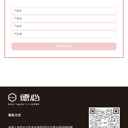
*
姓名
*
电话
*
城市
*
区域
免费预约参观
联系方式
中国上海市长宁区安化路492号长宁德必易园A座8楼