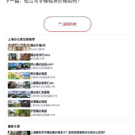
下一篇：
松江写字楼租赁价格如何？
返回列表
上海办公室出租推荐
德必外滩8号
中山东二路8号
面积 6602㎡
分割 150/200m²
外滩沿岸
文化
德必老洋行1913
哈尔滨路160号
面积 7136㎡
分割 280-386㎡
老洋房
花园露台
同心德必运动LOFT
上海市虹口区柳营路8号
面积 20000㎡
分割 20-2000㎡
历史感
数字化
文体商旅一体
昭化德必易园
上海市长宁区昭化路357号
面积 12466㎡
分割 43-150㎡
花园办公
共享空间
上服德必徐家汇WE
上海市徐汇区文定路218号
面积 35523.42㎡
分割 30-1500㎡
创艺术
创意办公
舒适高效
德必徐汇创意阁
上海市徐汇区冠生园路231号
面积 6393㎡
分割 50-500㎡
智慧办公
多元空间
创意LOFT
龙漕德必易园
上海市徐汇区龙漕路200弄19号
面积 2352㎡
分割 60-500㎡
地铁为邻
独栋办公
园林风
沪西德必易园
上海市普陀区真南路150号
面积 8377.7㎡
分割 30-1000m²
上海西
真如芯
文创地
最新文章
上海静安写字楼出租价格多少？如何找到高性价比的办公空间？