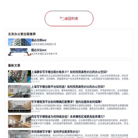
返回列表
北京办公室出租推荐
德必光明WE
北京市东城区光明西街1号
面积 9500㎡
分割 50-2700㎡
精装修办公
花园办公
LOFT/平层
德必天坛WE
北京市东城区法华寺街91号
面积 22000㎡
分割 25-1420 ㎡
花园办公
咖啡休闲
手作惬意
最新文章
上海静安写字楼出租价格多少？如何找到高性价比的办公空间？
本文为上海静安区企业选址提供系统指南。核心在于超越单纯租金比较，从企业实际需求出发，综合评
估交通、硬件、空间弹性、配套服务及产业生态等多维度价值，以实现成本与功能的挺好组合。文章提
出打破固定工位思维，采用精装灵活空间与共享配套以提升性价比，并通过不同规模企业的实际案例加
2026-08-04
以说明。之后指出，专业运营服务商提供的稳定环境、社群活动与产业集聚等增值服务，是很大化空间
上海写字楼出租平台如何选？如何找到高性价比的办公空间？
价值、助力企业成长的关键。对于许多在
在上海寻找高性价比办公空间，需系统权衡区位、成本、灵活性及服务。市场呈现多元化，企业常面临
租赁流程复杂、隐性成本高等挑战。选择平台时，应评估其专业性、产品多样性与服务完整性。以德必
为例，其提供从空间到生态的解决方案，通过特色园区、灵活产品和丰富配套，满足不同企业需求。企
2026-08-04
业应明确自身需求，实地考察，选择能支持长期发展、提升竞争力的办公空间。在上海寻找合适的办公
写字楼租赁平台如何精确匹配需求？签约后服务如何保障？
空间，对于企业行政负责人、中小企业主
企业选择办公空间面临两大挑战：精确匹配需求与保障后续服务。专业平台需提供贯穿租赁全周期的服
务，将企业从非核心事务中解放。精确匹配需结合企业规模、属性及文化需求，从基础筛选到深度对
接；签约后则需构建覆盖硬件运维、共享配套及专业物业的全周期保障体系。德必集团通过标准化服务
2026-08-04
与个性化运营结合，以全国布局和产业生态圈为企业提供稳定支持，体现了从信息撮合到深度服务的能
西安写字楼租金为何持续走低？未来哪些区域更具投资潜力？
力转变。在为企业寻找办公空间的过程中，
西安写字楼市场租金持续调整，主要受供应增加、企业需求理性化及产业需求结构变化影响。未来潜力
区域集中在产业集聚、交利及城市更新地带，如高新区和国际港务区。企业选址更注重综合成本、灵活
性与员工体验，倾向于提供全包式服务的办公空间。专业运营方通过空间优化与社群服务，助力企业成
2026-08-04
长，推动市场向多元化、高性价比方向发展。近年来，西安写字楼市场呈现出租金持续调整的态势，这
寻找理想写字楼？如何评估租赁性价比？
一现象引发了的广泛关注。作为西部重要
企业选址需超越租金，综合评估办公空间的长期性价比。应从区位交通、空间品质、园区生态及运营管