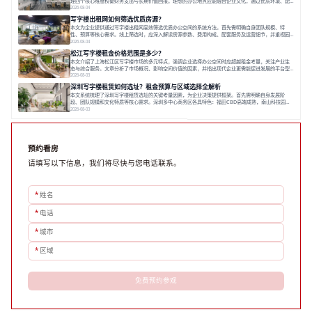
理四个核心维度权衡财务支出与长期价值回报。理想的办公地点应能融合企业文化，通过优质环境、配
套服务及社群资源赋能业务增长，实现成本与价值的平衡。对于许多正在成长或寻求稳定发展的企业而
2026-08-04
言，寻找一处合适的办公空间是一项至关重要的决策。这不仅关系到团队的日常工作效率与协作氛围，
写字楼出租网如何筛选优质房源？
更直接影响着企业的品牌形象、运营成本
本文为企业提供通过写字楼出租网高效筛选优质办公空间的系统方法。首先需明确自身团队规模、特
性、预算等核心需求。线上筛选时，应深入解读房源参数、费用构成、配套服务及运营细节，并重视园
区产业生态与交通区位价值。同时，需考察运营方的品牌背景与持续服务能力。完成线上初选后，必须
2026-08-04
进行线下实地验证，核对空间实景、测试设施、感受园区氛围并确认合同条款，从而做出精确决策。在
松江写字楼租金价格范围是多少？
数字化时代，写字楼出租网已成为企业寻找
本文介绍了上海松江区写字楼市场的多元特点，强调企业选择办公空间时应超越租金考量，关注产业生
态与综合服务。文章分析了市场概况、影响空间价值的因素，并指出现代企业更需能促进发展的平台型
空间。之后，以德必集团为例，说明运营方如何通过构建服务生态助力企业成长，建议企业系统评估需
2026-08-03
求与长期价值，选择匹配的发展载体。对于许多寻求在上海松江区设立或扩展办公空间的企业而言，了
深圳写字楼租赁如何选址？租金预算与区域选择全解析
解该区域的写字楼市场概况是决策的首先
本文系统梳理了深圳写字楼租赁选址的关键考量因素，为企业决策提供框架。首先需明确自身发展阶
段、团队规模和文化特质等核心需求。深圳多中心商务区各具特色：福田CBD高端成熟，南山科技园创
新活力强，前海具政策优势。除传统写字楼外，创意产业园注重生态与社群，适合文创、科技类企业。
2026-08-03
评估具体空间时，应关注布局实用性、配套设施及绿色环境。谈判签约需审慎处理租期、费用等合同条
款。选址是综合性战略决策，旨在让办公
预约看房
请填写以下信息，我们将尽快与您电话联系。
*
姓名
*
电话
*
城市
*
区域
免费预约参观