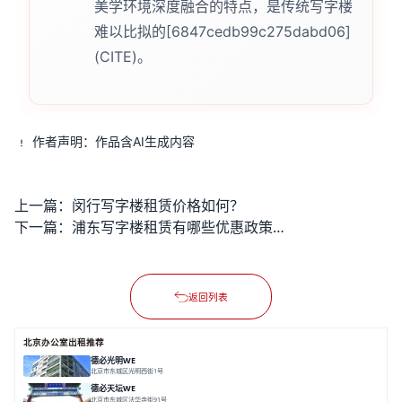
美学环境深度融合的特点，是传统写字楼
难以比拟的[6847cedb99c275dabd06]
(CITE)。
作者声明：作品含AI生成内容
上一篇：
闵行写字楼租赁价格如何？
下一篇：
浦东写字楼租赁有哪些优惠政策？
返回列表
北京办公室出租推荐
德必光明WE
北京市东城区光明西街1号
面积 9500㎡
分割 50-2700㎡
精装修办公
花园办公
LOFT/平层
德必天坛WE
北京市东城区法华寺街91号