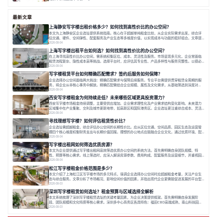
面积 22000㎡
分割 25-1420 ㎡
花园办公
咖啡休闲
手作惬意
最新文章
上海静安写字楼出租价格多少？如何找到高性价比的办公空间？
本文为上海静安区企业选址提供系统指南。核心在于超越单纯租金比较，从企业实际需求出发，综合评
估交通、硬件、空间弹性、配套服务及产业生态等多维度价值，以实现成本与功能的挺好组合。文章提
出打破固定工位思维，采用精装灵活空间与共享配套以提升性价比，并通过不同规模企业的实际案例加
2026-08-04
以说明。之后指出，专业运营服务商提供的稳定环境、社群活动与产业集聚等增值服务，是很大化空间
上海写字楼出租平台如何选？如何找到高性价比的办公空间？
价值、助力企业成长的关键。对于许多在
在上海寻找高性价比办公空间，需系统权衡区位、成本、灵活性及服务。市场呈现多元化，企业常面临
租赁流程复杂、隐性成本高等挑战。选择平台时，应评估其专业性、产品多样性与服务完整性。以德必
为例，其提供从空间到生态的解决方案，通过特色园区、灵活产品和丰富配套，满足不同企业需求。企
2026-08-04
业应明确自身需求，实地考察，选择能支持长期发展、提升竞争力的办公空间。在上海寻找合适的办公
写字楼租赁平台如何精确匹配需求？签约后服务如何保障？
空间，对于企业行政负责人、中小企业主
企业选择办公空间面临两大挑战：精确匹配需求与保障后续服务。专业平台需提供贯穿租赁全周期的服
务，将企业从非核心事务中解放。精确匹配需结合企业规模、属性及文化需求，从基础筛选到深度对
接；签约后则需构建覆盖硬件运维、共享配套及专业物业的全周期保障体系。德必集团通过标准化服务
2026-08-04
与个性化运营结合，以全国布局和产业生态圈为企业提供稳定支持，体现了从信息撮合到深度服务的能
西安写字楼租金为何持续走低？未来哪些区域更具投资潜力？
力转变。在为企业寻找办公空间的过程中，
西安写字楼市场租金持续调整，主要受供应增加、企业需求理性化及产业需求结构变化影响。未来潜力
区域集中在产业集聚、交利及城市更新地带，如高新区和国际港务区。企业选址更注重综合成本、灵活
性与员工体验，倾向于提供全包式服务的办公空间。专业运营方通过空间优化与社群服务，助力企业成
2026-08-04
长，推动市场向多元化、高性价比方向发展。近年来，西安写字楼市场呈现出租金持续调整的态势，这
寻找理想写字楼？如何评估租赁性价比？
一现象引发了的广泛关注。作为西部重要
企业选址需超越租金，综合评估办公空间的长期性价比。应从区位交通、空间品质、园区生态及运营管
理四个核心维度权衡财务支出与长期价值回报。理想的办公地点应能融合企业文化，通过优质环境、配
套服务及社群资源赋能业务增长，实现成本与价值的平衡。对于许多正在成长或寻求稳定发展的企业而
2026-08-04
言，寻找一处合适的办公空间是一项至关重要的决策。这不仅关系到团队的日常工作效率与协作氛围，
写字楼出租网如何筛选优质房源？
更直接影响着企业的品牌形象、运营成本
本文为企业提供通过写字楼出租网高效筛选优质办公空间的系统方法。首先需明确自身团队规模、特
性、预算等核心需求。线上筛选时，应深入解读房源参数、费用构成、配套服务及运营细节，并重视园
区产业生态与交通区位价值。同时，需考察运营方的品牌背景与持续服务能力。完成线上初选后，必须
2026-08-04
进行线下实地验证，核对空间实景、测试设施、感受园区氛围并确认合同条款，从而做出精确决策。在
松江写字楼租金价格范围是多少？
数字化时代，写字楼出租网已成为企业寻找
本文介绍了上海松江区写字楼市场的多元特点，强调企业选择办公空间时应超越租金考量，关注产业生
态与综合服务。文章分析了市场概况、影响空间价值的因素，并指出现代企业更需能促进发展的平台型
空间。之后，以德必集团为例，说明运营方如何通过构建服务生态助力企业成长，建议企业系统评估需
2026-08-03
求与长期价值，选择匹配的发展载体。对于许多寻求在上海松江区设立或扩展办公空间的企业而言，了
深圳写字楼租赁如何选址？租金预算与区域选择全解析
解该区域的写字楼市场概况是决策的首先
本文系统梳理了深圳写字楼租赁选址的关键考量因素，为企业决策提供框架。首先需明确自身发展阶
段、团队规模和文化特质等核心需求。深圳多中心商务区各具特色：福田CBD高端成熟，南山科技园创
新活力强，前海具政策优势。除传统写字楼外，创意产业园注重生态与社群，适合文创、科技类企业。
2026-08-03
评估具体空间时，应关注布局实用性、配套设施及绿色环境。谈判签约需审慎处理租期、费用等合同条
款。选址是综合性战略决策，旨在让办公