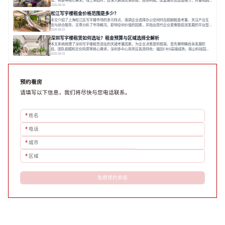
性、预算等核心需求。线上筛选时，应深入解读房源参数、费用构成、配套服务及运营细节，并重视园
区产业生态与交通区位价值。同时，需考察运营方的品牌背景与持续服务能力。完成线上初选后，必须
2026-08-04
进行线下实地验证，核对空间实景、测试设施、感受园区氛围并确认合同条款，从而做出精确决策。在
松江写字楼租金价格范围是多少？
数字化时代，写字楼出租网已成为企业寻找
本文介绍了上海松江区写字楼市场的多元特点，强调企业选择办公空间时应超越租金考量，关注产业生
态与综合服务。文章分析了市场概况、影响空间价值的因素，并指出现代企业更需能促进发展的平台型
空间。之后，以德必集团为例，说明运营方如何通过构建服务生态助力企业成长，建议企业系统评估需
2026-08-03
求与长期价值，选择匹配的发展载体。对于许多寻求在上海松江区设立或扩展办公空间的企业而言，了
深圳写字楼租赁如何选址？租金预算与区域选择全解析
解该区域的写字楼市场概况是决策的首先
本文系统梳理了深圳写字楼租赁选址的关键考量因素，为企业决策提供框架。首先需明确自身发展阶
段、团队规模和文化特质等核心需求。深圳多中心商务区各具特色：福田CBD高端成熟，南山科技园创
新活力强，前海具政策优势。除传统写字楼外，创意产业园注重生态与社群，适合文创、科技类企业。
2026-08-03
评估具体空间时，应关注布局实用性、配套设施及绿色环境。谈判签约需审慎处理租期、费用等合同条
款。选址是综合性战略决策，旨在让办公
预约看房
请填写以下信息，我们将尽快与您电话联系。
*
姓名
*
电话
*
城市
*
区域
免费预约参观