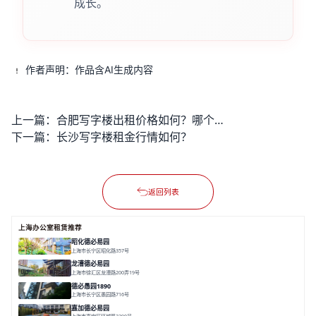
成长。
作者声明：作品含AI生成内容
上一篇：
合肥写字楼出租价格如何？哪个区域性价比很高？
下一篇：
长沙写字楼租金行情如何？
返回列表
上海办公室租赁推荐
昭化德必易园
上海市长宁区昭化路357号
面积 12466㎡
分割 43-150㎡
花园办公
共享空间
龙漕德必易园
上海市徐汇区龙漕路200弄19号
面积 2352㎡
分割 60-500㎡
地铁为邻
独栋办公
园林风
德必愚园1890
上海市长宁区愚园路716号
面积 14976.8m²
分割 100-400m²
花园洋房
独栋建筑
欧式风格
嘉加德必易园
上海市嘉定区环城路2390号