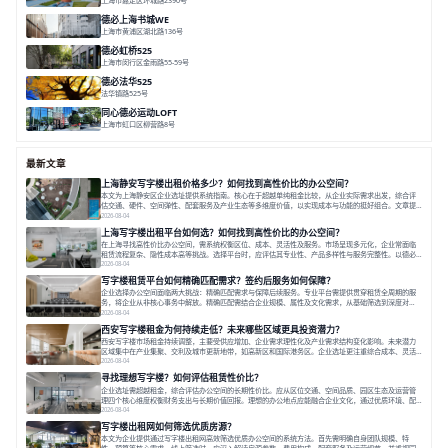
面积 32000㎡
分割 25-1000㎡
灵动办公
创意办公
生态办公
德必上海书城WE
上海市黄浦区湖北路136号
面积 26678.65㎡
分割 50-1400m²
大师设计
潮流文创
垂直园区
德必虹桥525
上海市闵行区金雨路55-59号
面积 7490㎡
分割 62-958m²
花园办公
共享空间
空间灵活分割
德必法华525
法华镇路525号
面积 5428.17㎡
分割 60-800m²
文化
数字化
专业性
同心德必运动LOFT
上海市虹口区柳营路8号
面积 20000㎡
分割 20-2000㎡
历史感
数字化
文体商旅一体
最新文章
上海静安写字楼出租价格多少？如何找到高性价比的办公空间？
本文为上海静安区企业选址提供系统指南。核心在于超越单纯租金比较，从企业实际需求出发，综合评
估交通、硬件、空间弹性、配套服务及产业生态等多维度价值，以实现成本与功能的挺好组合。文章提
出打破固定工位思维，采用精装灵活空间与共享配套以提升性价比，并通过不同规模企业的实际案例加
2026-08-04
以说明。之后指出，专业运营服务商提供的稳定环境、社群活动与产业集聚等增值服务，是很大化空间
上海写字楼出租平台如何选？如何找到高性价比的办公空间？
价值、助力企业成长的关键。对于许多在
在上海寻找高性价比办公空间，需系统权衡区位、成本、灵活性及服务。市场呈现多元化，企业常面临
租赁流程复杂、隐性成本高等挑战。选择平台时，应评估其专业性、产品多样性与服务完整性。以德必
为例，其提供从空间到生态的解决方案，通过特色园区、灵活产品和丰富配套，满足不同企业需求。企
2026-08-04
业应明确自身需求，实地考察，选择能支持长期发展、提升竞争力的办公空间。在上海寻找合适的办公
写字楼租赁平台如何精确匹配需求？签约后服务如何保障？
空间，对于企业行政负责人、中小企业主
企业选择办公空间面临两大挑战：精确匹配需求与保障后续服务。专业平台需提供贯穿租赁全周期的服
务，将企业从非核心事务中解放。精确匹配需结合企业规模、属性及文化需求，从基础筛选到深度对
接；签约后则需构建覆盖硬件运维、共享配套及专业物业的全周期保障体系。德必集团通过标准化服务
2026-08-04
与个性化运营结合，以全国布局和产业生态圈为企业提供稳定支持，体现了从信息撮合到深度服务的能
西安写字楼租金为何持续走低？未来哪些区域更具投资潜力？
力转变。在为企业寻找办公空间的过程中，
西安写字楼市场租金持续调整，主要受供应增加、企业需求理性化及产业需求结构变化影响。未来潜力
区域集中在产业集聚、交利及城市更新地带，如高新区和国际港务区。企业选址更注重综合成本、灵活
性与员工体验，倾向于提供全包式服务的办公空间。专业运营方通过空间优化与社群服务，助力企业成
2026-08-04
长，推动市场向多元化、高性价比方向发展。近年来，西安写字楼市场呈现出租金持续调整的态势，这
寻找理想写字楼？如何评估租赁性价比？
一现象引发了的广泛关注。作为西部重要
企业选址需超越租金，综合评估办公空间的长期性价比。应从区位交通、空间品质、园区生态及运营管
理四个核心维度权衡财务支出与长期价值回报。理想的办公地点应能融合企业文化，通过优质环境、配
套服务及社群资源赋能业务增长，实现成本与价值的平衡。对于许多正在成长或寻求稳定发展的企业而
2026-08-04
言，寻找一处合适的办公空间是一项至关重要的决策。这不仅关系到团队的日常工作效率与协作氛围，
写字楼出租网如何筛选优质房源？
更直接影响着企业的品牌形象、运营成本
本文为企业提供通过写字楼出租网高效筛选优质办公空间的系统方法。首先需明确自身团队规模、特