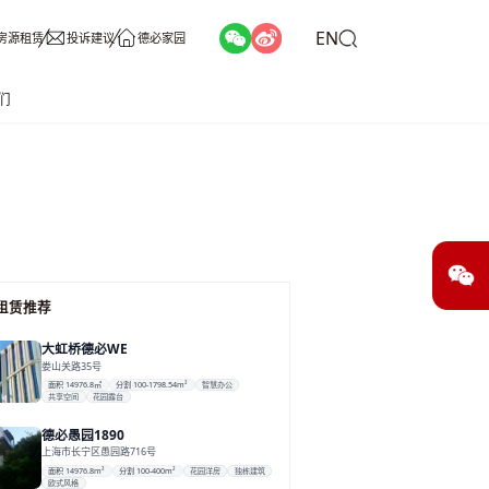
EN
房源租赁
投诉建议
德必家园
们
租赁推荐
大虹桥德必WE
娄山关路35号
面积 14976.8㎡
分割 100-1798.54m²
智慧办公
共享空间
花园露台
德必愚园1890
上海市长宁区愚园路716号
面积 14976.8m²
分割 100-400m²
花园洋房
独栋建筑
欧式风格