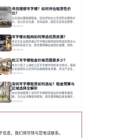
和国际港务区。企业选址更注重综合成本、灵活性与
员工体验，倾向于提供全包式服务的办公空间。专业
寻找理想写字楼？如何评估租赁性价
运营方通过空间优化与社群服务，助力企业成长，推
动市场向多元化、高性价比方向发展。近年来，西安
比？
写字楼市场呈现出租金持续调整的态势，这一现象引
企业选址需超越租金，综合评估办公空间的长期性价
发了的广泛关注。作为西部重要
比。应从区位交通、空间品质、园区生态及运营管理
四个核心维度权衡财务支出与长期价值回报。理想的
2026-08-04
办公地点应能融合企业文化，通过优质环境、配套服
务及社群资源赋能业务增长，实现成本与价值的平
写字楼出租网如何筛选优质房源？
衡。对于许多正在成长或寻求稳定发展的企业而言，
寻找一处合适的办公空间是一项至关重要的决策。这
本文为企业提供通过写字楼出租网高效筛选优质办公
不仅关系到团队的日常工作效率与协作氛围，更直接
空间的系统方法。首先需明确自身团队规模、特性、
影响着企业的品牌形象、运营成本
预算等核心需求。线上筛选时，应深入解读房源参
2026-08-04
数、费用构成、配套服务及运营细节，并重视园区产
业生态与交通区位价值。同时，需考察运营方的品牌
松江写字楼租金价格范围是多少？
背景与持续服务能力。完成线上初选后，必须进行线
下实地验证，核对空间实景、测试设施、感受园区氛
本文介绍了上海松江区写字楼市场的多元特点，强调
围并确认合同条款，从而做出精确决策。在数字化时
企业选择办公空间时应超越租金考量，关注产业生态
代，写字楼出租网已成为企业寻找
与综合服务。文章分析了市场概况、影响空间价值的
2026-08-03
因素，并指出现代企业更需能促进发展的平台型空
间。之后，以德必集团为例，说明运营方如何通过构
深圳写字楼租赁如何选址？租金预算与
建服务生态助力企业成长，建议企业系统评估需求与
长期价值，选择匹配的发展载体。对于许多寻求在上
区域选择全解析
海松江区设立或扩展办公空间的企业而言，了解该区
本文系统梳理了深圳写字楼租赁选址的关键考量因
域的写字楼市场概况是决策的首先
素，为企业决策提供框架。首先需明确自身发展阶
段、团队规模和文化特质等核心需求。深圳多中心商
2026-08-03
务区各具特色：福田CBD高端成熟，南山科技园创新
活力强，前海具政策优势。除传统写字楼外，创意产
业园注重生态与社群，适合文创、科技类企业。评估
具体空间时，应关注布局实用性、配套设施及绿色环
境。谈判签约需审慎处理租期、费用等合同条款。选
址是综合性战略决策，旨在让办公
下信息，我们将尽快与您电话联系。