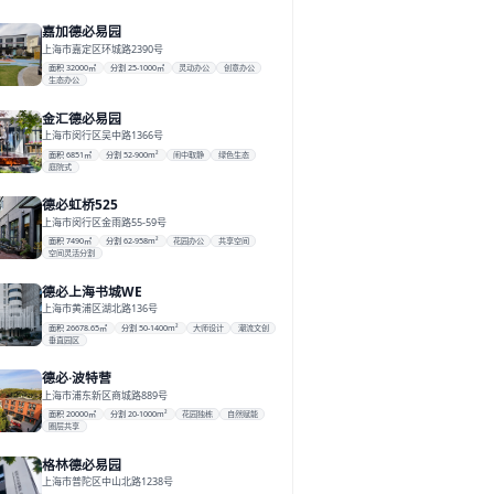
嘉加德必易园
上海市嘉定区环城路2390号
面积 32000㎡
分割 25-1000㎡
灵动办公
创意办公
生态办公
金汇德必易园
上海市闵行区吴中路1366号
面积 6851㎡
分割 52-900m²
闹中取静
绿色生态
庭院式
德必虹桥525
上海市闵行区金雨路55-59号
面积 7490㎡
分割 62-958m²
花园办公
共享空间
空间灵活分割
德必上海书城WE
上海市黄浦区湖北路136号
面积 26678.65㎡
分割 50-1400m²
大师设计
潮流文创
垂直园区
德必·波特营
上海市浦东新区商城路889号
面积 20000㎡
分割 20-1000m²
花园独栋
自然赋能
圈层共享
格林德必易园
上海市普陀区中山北路1238号