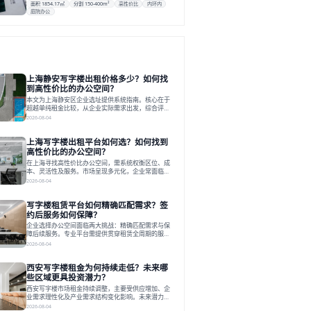
面积 1854.17㎡
分割 150-400m²
高性价比
内环内
庭院办公
上海静安写字楼出租价格多少？如何找
到高性价比的办公空间？
本文为上海静安区企业选址提供系统指南。核心在于
超越单纯租金比较，从企业实际需求出发，综合评估
交通、硬件、空间弹性、配套服务及产业生态等多维
2026-08-04
度价值，以实现成本与功能的挺好组合。文章提出打
破固定工位思维，采用精装灵活空间与共享配套以提
上海写字楼出租平台如何选？如何找到
升性价比，并通过不同规模企业的实际案例加以说
明。之后指出，专业运营服务商提供的稳定环境、社
高性价比的办公空间？
群活动与产业集聚等增值服务，是很大化空间价值、
在上海寻找高性价比办公空间，需系统权衡区位、成
助力企业成长的关键。对于许多在
本、灵活性及服务。市场呈现多元化，企业常面临租
赁流程复杂、隐性成本高等挑战。选择平台时，应评
2026-08-04
估其专业性、产品多样性与服务完整性。以德必为
例，其提供从空间到生态的解决方案，通过特色园
写字楼租赁平台如何精确匹配需求？签
区、灵活产品和丰富配套，满足不同企业需求。企业
应明确自身需求，实地考察，选择能支持长期发展、
约后服务如何保障？
提升竞争力的办公空间。在上海寻找合适的办公空
企业选择办公空间面临两大挑战：精确匹配需求与保
间，对于企业行政负责人、中小企业主
障后续服务。专业平台需提供贯穿租赁全周期的服
务，将企业从非核心事务中解放。精确匹配需结合企
2026-08-04
业规模、属性及文化需求，从基础筛选到深度对接；
签约后则需构建覆盖硬件运维、共享配套及专业物业
西安写字楼租金为何持续走低？未来哪
的全周期保障体系。德必集团通过标准化服务与个性
化运营结合，以全国布局和产业生态圈为企业提供稳
些区域更具投资潜力？
定支持，体现了从信息撮合到深度服务的能力转变。
西安写字楼市场租金持续调整，主要受供应增加、企
在为企业寻找办公空间的过程中，
业需求理性化及产业需求结构变化影响。未来潜力区
域集中在产业集聚、交利及城市更新地带，如高新区
2026-08-04