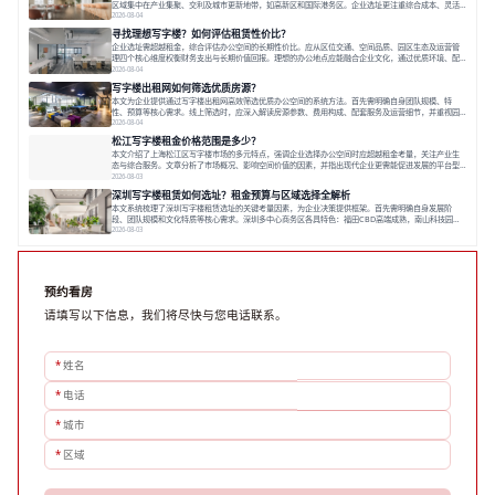
区域集中在产业集聚、交利及城市更新地带，如高新区和国际港务区。企业选址更注重综合成本、灵活
性与员工体验，倾向于提供全包式服务的办公空间。专业运营方通过空间优化与社群服务，助力企业成
2026-08-04
长，推动市场向多元化、高性价比方向发展。近年来，西安写字楼市场呈现出租金持续调整的态势，这
寻找理想写字楼？如何评估租赁性价比？
一现象引发了的广泛关注。作为西部重要
企业选址需超越租金，综合评估办公空间的长期性价比。应从区位交通、空间品质、园区生态及运营管
理四个核心维度权衡财务支出与长期价值回报。理想的办公地点应能融合企业文化，通过优质环境、配
套服务及社群资源赋能业务增长，实现成本与价值的平衡。对于许多正在成长或寻求稳定发展的企业而
2026-08-04
言，寻找一处合适的办公空间是一项至关重要的决策。这不仅关系到团队的日常工作效率与协作氛围，
写字楼出租网如何筛选优质房源？
更直接影响着企业的品牌形象、运营成本
本文为企业提供通过写字楼出租网高效筛选优质办公空间的系统方法。首先需明确自身团队规模、特
性、预算等核心需求。线上筛选时，应深入解读房源参数、费用构成、配套服务及运营细节，并重视园
区产业生态与交通区位价值。同时，需考察运营方的品牌背景与持续服务能力。完成线上初选后，必须
2026-08-04
进行线下实地验证，核对空间实景、测试设施、感受园区氛围并确认合同条款，从而做出精确决策。在
松江写字楼租金价格范围是多少？
数字化时代，写字楼出租网已成为企业寻找
本文介绍了上海松江区写字楼市场的多元特点，强调企业选择办公空间时应超越租金考量，关注产业生
态与综合服务。文章分析了市场概况、影响空间价值的因素，并指出现代企业更需能促进发展的平台型
空间。之后，以德必集团为例，说明运营方如何通过构建服务生态助力企业成长，建议企业系统评估需
2026-08-03
求与长期价值，选择匹配的发展载体。对于许多寻求在上海松江区设立或扩展办公空间的企业而言，了
深圳写字楼租赁如何选址？租金预算与区域选择全解析
解该区域的写字楼市场概况是决策的首先
本文系统梳理了深圳写字楼租赁选址的关键考量因素，为企业决策提供框架。首先需明确自身发展阶
段、团队规模和文化特质等核心需求。深圳多中心商务区各具特色：福田CBD高端成熟，南山科技园创
新活力强，前海具政策优势。除传统写字楼外，创意产业园注重生态与社群，适合文创、科技类企业。
2026-08-03
评估具体空间时，应关注布局实用性、配套设施及绿色环境。谈判签约需审慎处理租期、费用等合同条
款。选址是综合性战略决策，旨在让办公
预约看房
请填写以下信息，我们将尽快与您电话联系。
*
姓名
*
电话
*
城市
*
区域