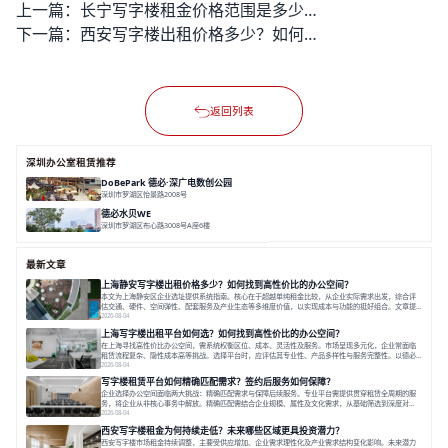
上一篇：
长宁写字楼租金价格范围是多少？
下一篇：
西安写字楼出租价格多少？如何找到高性价比的办公空间？
返回列表
深圳办公室租赁推荐
DoBePark 德必·深广电数创公园
深圳市罗湖区怡景路2008号
面积 26500㎡
办公体验
数字创意产业
年轻力社区
德必水贝WE
深圳市罗湖区布心路3008号A座6楼
面积 12000㎡
地铁上盖
空中艺墅
水贝核心
最新文章
上海静安写字楼出租价格多少？如何找到高性价比的办公空间？
本文为上海静安区企业选址提供系统指南。核心在于超越单纯租金比较，从企业实际需求出发，综合评
估交通、硬件、空间弹性、配套服务及产业生态等多维度价值，以实现成本与功能的挺好组合。文章提
出打破固定工位思维，采用精装灵活空间与共享配套以提升性价比，并通过不同规模企业的实际案例加
2026-08-04
以说明。之后指出，专业运营服务商提供的稳定环境、社群活动与产业集聚等增值服务，是很大化空间
上海写字楼出租平台如何选？如何找到高性价比的办公空间？
价值、助力企业成长的关键。对于许多在
在上海寻找高性价比办公空间，需系统权衡区位、成本、灵活性及服务。市场呈现多元化，企业常面临
租赁流程复杂、隐性成本高等挑战。选择平台时，应评估其专业性、产品多样性与服务完整性。以德必
为例，其提供从空间到生态的解决方案，通过特色园区、灵活产品和丰富配套，满足不同企业需求。企
2026-08-04
业应明确自身需求，实地考察，选择能支持长期发展、提升竞争力的办公空间。在上海寻找合适的办公
写字楼租赁平台如何精确匹配需求？签约后服务如何保障？
空间，对于企业行政负责人、中小企业主
企业选择办公空间面临两大挑战：精确匹配需求与保障后续服务。专业平台需提供贯穿租赁全周期的服
务，将企业从非核心事务中解放。精确匹配需结合企业规模、属性及文化需求，从基础筛选到深度对
接；签约后则需构建覆盖硬件运维、共享配套及专业物业的全周期保障体系。德必集团通过标准化服务
2026-08-04
与个性化运营结合，以全国布局和产业生态圈为企业提供稳定支持，体现了从信息撮合到深度服务的能
西安写字楼租金为何持续走低？未来哪些区域更具投资潜力？
力转变。在为企业寻找办公空间的过程中，
西安写字楼市场租金持续调整，主要受供应增加、企业需求理性化及产业需求结构变化影响。未来潜力