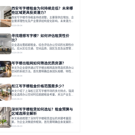
业规模、属性及文化需求，从基础筛选到深度对接；
签约后则需构建覆盖硬件运维、共享配套及专业物业
西安写字楼租金为何持续走低？未来哪
的全周期保障体系。德必集团通过标准化服务与个性
化运营结合，以全国布局和产业生态圈为企业提供稳
些区域更具投资潜力？
定支持，体现了从信息撮合到深度服务的能力转变。
西安写字楼市场租金持续调整，主要受供应增加、企
在为企业寻找办公空间的过程中，
业需求理性化及产业需求结构变化影响。未来潜力区
域集中在产业集聚、交利及城市更新地带，如高新区
2026-08-04
和国际港务区。企业选址更注重综合成本、灵活性与
员工体验，倾向于提供全包式服务的办公空间。专业
寻找理想写字楼？如何评估租赁性价
运营方通过空间优化与社群服务，助力企业成长，推
动市场向多元化、高性价比方向发展。近年来，西安
比？
写字楼市场呈现出租金持续调整的态势，这一现象引
企业选址需超越租金，综合评估办公空间的长期性价
发了的广泛关注。作为西部重要
比。应从区位交通、空间品质、园区生态及运营管理
四个核心维度权衡财务支出与长期价值回报。理想的
2026-08-04
办公地点应能融合企业文化，通过优质环境、配套服
务及社群资源赋能业务增长，实现成本与价值的平
写字楼出租网如何筛选优质房源？
衡。对于许多正在成长或寻求稳定发展的企业而言，
寻找一处合适的办公空间是一项至关重要的决策。这
本文为企业提供通过写字楼出租网高效筛选优质办公
不仅关系到团队的日常工作效率与协作氛围，更直接
空间的系统方法。首先需明确自身团队规模、特性、
影响着企业的品牌形象、运营成本
预算等核心需求。线上筛选时，应深入解读房源参
2026-08-04
数、费用构成、配套服务及运营细节，并重视园区产
业生态与交通区位价值。同时，需考察运营方的品牌
松江写字楼租金价格范围是多少？
背景与持续服务能力。完成线上初选后，必须进行线
下实地验证，核对空间实景、测试设施、感受园区氛
本文介绍了上海松江区写字楼市场的多元特点，强调
围并确认合同条款，从而做出精确决策。在数字化时
企业选择办公空间时应超越租金考量，关注产业生态
代，写字楼出租网已成为企业寻找
与综合服务。文章分析了市场概况、影响空间价值的
2026-08-03
因素，并指出现代企业更需能促进发展的平台型空
间。之后，以德必集团为例，说明运营方如何通过构
深圳写字楼租赁如何选址？租金预算与
建服务生态助力企业成长，建议企业系统评估需求与
长期价值，选择匹配的发展载体。对于许多寻求在上
区域选择全解析
海松江区设立或扩展办公空间的企业而言，了解该区
本文系统梳理了深圳写字楼租赁选址的关键考量因
域的写字楼市场概况是决策的首先
素，为企业决策提供框架。首先需明确自身发展阶
段、团队规模和文化特质等核心需求。深圳多中心商
2026-08-03
务区各具特色：福田CBD高端成熟，南山科技园创新
活力强，前海具政策优势。除传统写字楼外，创意产