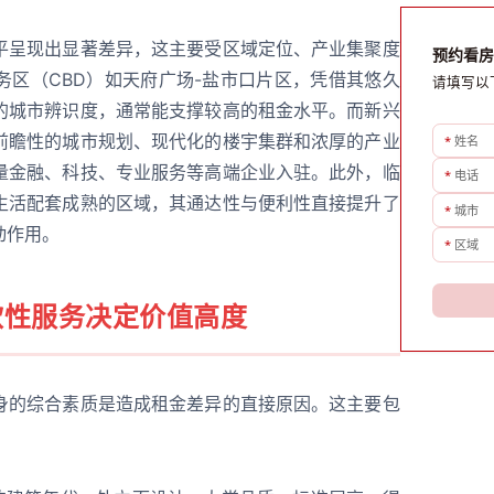
平呈现出显著差异，这主要受区域定位、产业集聚度
预约看房
务区（CBD）如天府广场-盐市口片区，凭借其悠久
请填写以
的城市辨识度，通常能支撑较高的租金水平。而新兴
前瞻性的城市规划、现代化的楼宇集群和浓厚的产业
*
姓名
量金融、科技、专业服务等高端企业入驻。此外，临
*
电话
生活配套成熟的区域，其通达性与便利性直接提升了
*
城市
动作用。
*
区域
软性服务决定价值高度
身的综合素质是造成租金差异的直接原因。这主要包