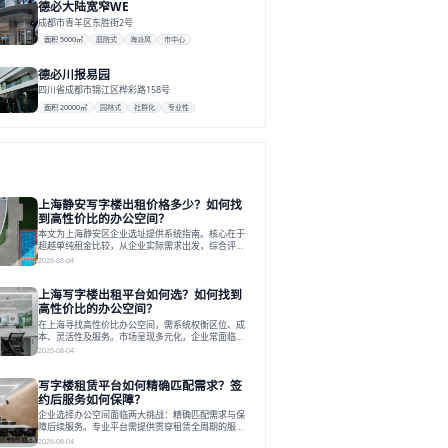
德必⼤陆宽窄WE
成都市青羊区东胜街2号
面积 5000㎡
庭院式
海派⻛
市中⼼
德必川报易园
四川省成都市锦江区桦彩路158号
面积 20000㎡
园林式
社群化
专业性
上海静安写字楼出租价格多少？如何找
到高性价比的办公空间？
本文为上海静安区企业选址提供系统指南。核心在于
超越单纯租金比较，从企业实际需求出发，综合评估
交通、硬件、空间弹性、配套服务及产业生态等多维
2026-08-04
度价值，以实现成本与功能的挺好组合。文章提出打
破固定工位思维，采用精装灵活空间与共享配套以提
上海写字楼出租平台如何选？如何找到
升性价比，并通过不同规模企业的实际案例加以说
明。之后指出，专业运营服务商提供的稳定环境、社
高性价比的办公空间？
群活动与产业集聚等增值服务，是很大化空间价值、
在上海寻找高性价比办公空间，需系统权衡区位、成
助力企业成长的关键。对于许多在
本、灵活性及服务。市场呈现多元化，企业常面临租
赁流程复杂、隐性成本高等挑战。选择平台时，应评
2026-08-04
估其专业性、产品多样性与服务完整性。以德必为
例，其提供从空间到生态的解决方案，通过特色园
写字楼租赁平台如何精确匹配需求？签
区、灵活产品和丰富配套，满足不同企业需求。企业
应明确自身需求，实地考察，选择能支持长期发展、
约后服务如何保障？
提升竞争力的办公空间。在上海寻找合适的办公空
企业选择办公空间面临两大挑战：精确匹配需求与保
间，对于企业行政负责人、中小企业主
障后续服务。专业平台需提供贯穿租赁全周期的服
务，将企业从非核心事务中解放。精确匹配需结合企
2026-08-04