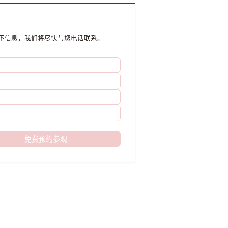
业园注重生态与社群，适合文创、科技类企业。评估
具体空间时，应关注布局实用性、配套设施及绿色环
境。谈判签约需审慎处理租期、费用等合同条款。选
址是综合性战略决策，旨在让办公
下信息，我们将尽快与您电话联系。
免费预约参观