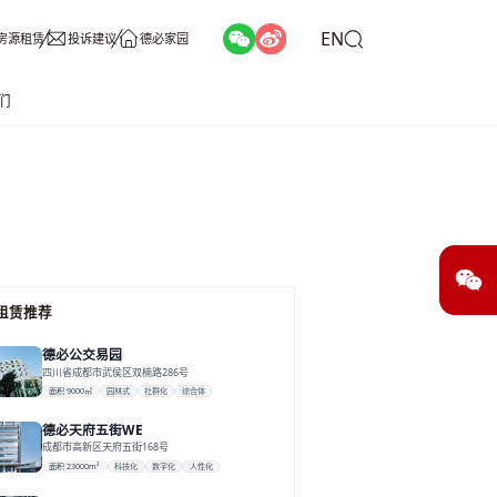
EN
房源租赁
投诉建议
德必家园
们
租赁推荐
德必公交易园
四川省成都市武侯区双楠路286号
面积 9000㎡
园林式
社群化
综合体
德必天府五街WE
成都市高新区天府五街168号
面积 23000m²
科技化
数字化
⼈性化