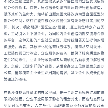
不仅仅是物理空间。其运营模式从多个层面助力企业实现更高
的办公性价比。首先，德必擅长对城市量建筑进行创意改造，
赋予其新的生命力，如将前出版集团大楼改造为垂直园区型总
部办公空间，这往往能在核心区位提供富有设计感且实用的空
间。其次，德必强调“园区生态”建设，通过聚焦特定产业类
型，主动引入上下游企业，为园区内企业创造内部交流与合作
的平台，这种无形的产业社区资源，是传统租赁无法提供的增
值服务。再者，其标准化的运营服务体系，覆盖从空间设计、
工程装修到日常物业、企业服务的链条，确保了服务质量的稳
定性和可靠性，让企业行政管理者从繁琐的后勤事务中解脱出
来。之后，灵活多样的产品线，从联合办公工位到整层总部办
公室，能够覆盖企业全生命周期的需求，减少企业因成长而频
繁搬迁的损耗。
在长沙寻找高性价比的办公空间，是一个需要系统思维和前瞻
眼光的过程。企业不应局限于静态的租金对比，而应动态评估
空间对运营效率、人才吸引、品牌形象及业务发展的综合贡