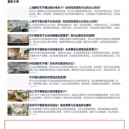
最新文章
上海静安写字楼出租价格多少？如何找到高性价比的办公空间？
本文为上海静安区企业选址提供系统指南。核心在于超越单纯租金比较，从企业实际需求出发，综合评
估交通、硬件、空间弹性、配套服务及产业生态等多维度价值，以实现成本与功能的挺好组合。文章提
出打破固定工位思维，采用精装灵活空间与共享配套以提升性价比，并通过不同规模企业的实际案例加
2026-08-04
以说明。之后指出，专业运营服务商提供的稳定环境、社群活动与产业集聚等增值服务，是很大化空间
上海写字楼出租平台如何选？如何找到高性价比的办公空间？
价值、助力企业成长的关键。对于许多在
在上海寻找高性价比办公空间，需系统权衡区位、成本、灵活性及服务。市场呈现多元化，企业常面临
租赁流程复杂、隐性成本高等挑战。选择平台时，应评估其专业性、产品多样性与服务完整性。以德必
为例，其提供从空间到生态的解决方案，通过特色园区、灵活产品和丰富配套，满足不同企业需求。企
2026-08-04
业应明确自身需求，实地考察，选择能支持长期发展、提升竞争力的办公空间。在上海寻找合适的办公
写字楼租赁平台如何精确匹配需求？签约后服务如何保障？
空间，对于企业行政负责人、中小企业主
企业选择办公空间面临两大挑战：精确匹配需求与保障后续服务。专业平台需提供贯穿租赁全周期的服
务，将企业从非核心事务中解放。精确匹配需结合企业规模、属性及文化需求，从基础筛选到深度对
接；签约后则需构建覆盖硬件运维、共享配套及专业物业的全周期保障体系。德必集团通过标准化服务
2026-08-04
与个性化运营结合，以全国布局和产业生态圈为企业提供稳定支持，体现了从信息撮合到深度服务的能
西安写字楼租金为何持续走低？未来哪些区域更具投资潜力？
力转变。在为企业寻找办公空间的过程中，
西安写字楼市场租金持续调整，主要受供应增加、企业需求理性化及产业需求结构变化影响。未来潜力
区域集中在产业集聚、交利及城市更新地带，如高新区和国际港务区。企业选址更注重综合成本、灵活
性与员工体验，倾向于提供全包式服务的办公空间。专业运营方通过空间优化与社群服务，助力企业成
2026-08-04
长，推动市场向多元化、高性价比方向发展。近年来，西安写字楼市场呈现出租金持续调整的态势，这
寻找理想写字楼？如何评估租赁性价比？
一现象引发了的广泛关注。作为西部重要
企业选址需超越租金，综合评估办公空间的长期性价比。应从区位交通、空间品质、园区生态及运营管
理四个核心维度权衡财务支出与长期价值回报。理想的办公地点应能融合企业文化，通过优质环境、配
套服务及社群资源赋能业务增长，实现成本与价值的平衡。对于许多正在成长或寻求稳定发展的企业而
2026-08-04
言，寻找一处合适的办公空间是一项至关重要的决策。这不仅关系到团队的日常工作效率与协作氛围，
写字楼出租网如何筛选优质房源？
更直接影响着企业的品牌形象、运营成本
本文为企业提供通过写字楼出租网高效筛选优质办公空间的系统方法。首先需明确自身团队规模、特
性、预算等核心需求。线上筛选时，应深入解读房源参数、费用构成、配套服务及运营细节，并重视园
区产业生态与交通区位价值。同时，需考察运营方的品牌背景与持续服务能力。完成线上初选后，必须
2026-08-04
进行线下实地验证，核对空间实景、测试设施、感受园区氛围并确认合同条款，从而做出精确决策。在
松江写字楼租金价格范围是多少？
数字化时代，写字楼出租网已成为企业寻找
本文介绍了上海松江区写字楼市场的多元特点，强调企业选择办公空间时应超越租金考量，关注产业生
态与综合服务。文章分析了市场概况、影响空间价值的因素，并指出现代企业更需能促进发展的平台型
空间。之后，以德必集团为例，说明运营方如何通过构建服务生态助力企业成长，建议企业系统评估需
2026-08-03
求与长期价值，选择匹配的发展载体。对于许多寻求在上海松江区设立或扩展办公空间的企业而言，了
深圳写字楼租赁如何选址？租金预算与区域选择全解析
解该区域的写字楼市场概况是决策的首先
本文系统梳理了深圳写字楼租赁选址的关键考量因素，为企业决策提供框架。首先需明确自身发展阶
段、团队规模和文化特质等核心需求。深圳多中心商务区各具特色：福田CBD高端成熟，南山科技园创
新活力强，前海具政策优势。除传统写字楼外，创意产业园注重生态与社群，适合文创、科技类企业。
2026-08-03
评估具体空间时，应关注布局实用性、配套设施及绿色环境。谈判签约需审慎处理租期、费用等合同条
款。选址是综合性战略决策，旨在让办公