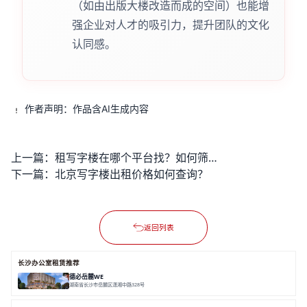
（如由出版大楼改造而成的空间）也能增
强企业对人才的吸引力，提升团队的文化
认同感。
作者声明：作品含AI生成内容
上一篇：
租写字楼在哪个平台找？如何筛选靠谱房源避免踩坑？
下一篇：
北京写字楼出租价格如何查询？
返回列表
长沙办公室租赁推荐
德必岳麓WE
湖南省长沙市岳麓区潇湘中路328号
面积 1.8万㎡
精装修办公
双轨交
全配套