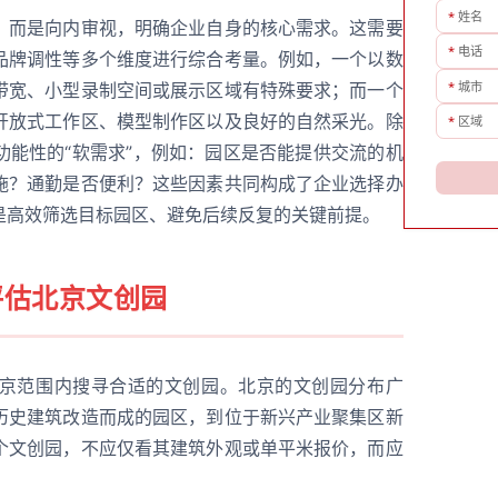
*
姓名
，而是向内审视，明确企业自身的核心需求。这需要
*
电话
品牌调性等多个维度进行综合考量。例如，一个以数
*
城市
带宽、小型录制空间或展示区域有特殊要求；而一个
开放式工作区、模型制作区以及良好的自然采光。除
*
区域
功能性的“软需求”，例如：园区是否能提供交流的机
施？通勤是否便利？这些因素共同构成了企业选择办
是高效筛选目标园区、避免后续反复的关键前提。
评估
北京文创园
京范围内搜寻合适的文创园。北京的文创园分布广
历史建筑改造而成的园区，到位于新兴产业聚集区新
个文创园，不应仅看其建筑外观或单平米报价，而应