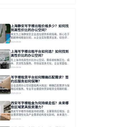
上海静安写字楼出租价格多少？如何找
到高性价比的办公空间？
本文为上海静安区企业选址提供系统指南。核心在于
超越单纯租金比较，从企业实际需求出发，综合评估
交通、硬件、空间弹性、配套服务及产业生态等多维
2026-08-04
度价值，以实现成本与功能的挺好组合。文章提出打
破固定工位思维，采用精装灵活空间与共享配套以提
上海写字楼出租平台如何选？如何找到
升性价比，并通过不同规模企业的实际案例加以说
明。之后指出，专业运营服务商提供的稳定环境、社
高性价比的办公空间？
群活动与产业集聚等增值服务，是很大化空间价值、
在上海寻找高性价比办公空间，需系统权衡区位、成
助力企业成长的关键。对于许多在
本、灵活性及服务。市场呈现多元化，企业常面临租
赁流程复杂、隐性成本高等挑战。选择平台时，应评
2026-08-04
估其专业性、产品多样性与服务完整性。以德必为
例，其提供从空间到生态的解决方案，通过特色园
写字楼租赁平台如何精确匹配需求？签
区、灵活产品和丰富配套，满足不同企业需求。企业
应明确自身需求，实地考察，选择能支持长期发展、
约后服务如何保障？
提升竞争力的办公空间。在上海寻找合适的办公空
企业选择办公空间面临两大挑战：精确匹配需求与保
间，对于企业行政负责人、中小企业主
障后续服务。专业平台需提供贯穿租赁全周期的服
务，将企业从非核心事务中解放。精确匹配需结合企
2026-08-04
业规模、属性及文化需求，从基础筛选到深度对接；
签约后则需构建覆盖硬件运维、共享配套及专业物业
西安写字楼租金为何持续走低？未来哪
的全周期保障体系。德必集团通过标准化服务与个性
化运营结合，以全国布局和产业生态圈为企业提供稳
些区域更具投资潜力？
定支持，体现了从信息撮合到深度服务的能力转变。
西安写字楼市场租金持续调整，主要受供应增加、企
在为企业寻找办公空间的过程中，
业需求理性化及产业需求结构变化影响。未来潜力区
域集中在产业集聚、交利及城市更新地带，如高新区
2026-08-04
和国际港务区。企业选址更注重综合成本、灵活性与
员工体验，倾向于提供全包式服务的办公空间。专业