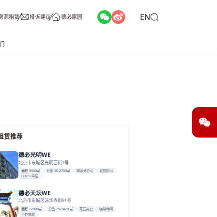
EN
房源租赁
投诉建议
德必家园
们
租赁推荐
德必光明WE
北京市东城区光明西街1号
面积 9500㎡
分割 50-2700㎡
精装修办公
花园办公
LOFT/平层
德必天坛WE
北京市东城区法华寺街91号
面积 22000㎡
分割 25-1420 ㎡
花园办公
咖啡休闲
手作惬意