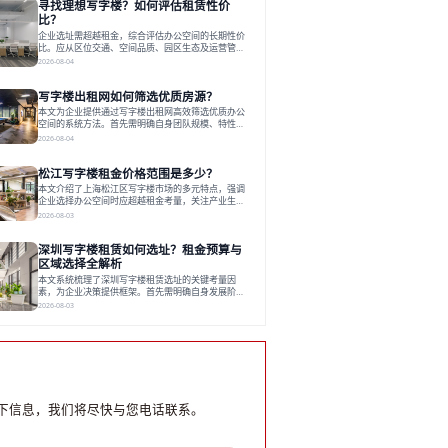
寻找理想写字楼？如何评估租赁性价
运营方通过空间优化与社群服务，助力企业成长，推
动市场向多元化、高性价比方向发展。近年来，西安
比？
写字楼市场呈现出租金持续调整的态势，这一现象引
企业选址需超越租金，综合评估办公空间的长期性价
发了的广泛关注。作为西部重要
比。应从区位交通、空间品质、园区生态及运营管理
四个核心维度权衡财务支出与长期价值回报。理想的
2026-08-04
办公地点应能融合企业文化，通过优质环境、配套服
务及社群资源赋能业务增长，实现成本与价值的平
写字楼出租网如何筛选优质房源？
衡。对于许多正在成长或寻求稳定发展的企业而言，
寻找一处合适的办公空间是一项至关重要的决策。这
本文为企业提供通过写字楼出租网高效筛选优质办公
不仅关系到团队的日常工作效率与协作氛围，更直接
空间的系统方法。首先需明确自身团队规模、特性、
影响着企业的品牌形象、运营成本
预算等核心需求。线上筛选时，应深入解读房源参
2026-08-04
数、费用构成、配套服务及运营细节，并重视园区产
业生态与交通区位价值。同时，需考察运营方的品牌
松江写字楼租金价格范围是多少？
背景与持续服务能力。完成线上初选后，必须进行线
下实地验证，核对空间实景、测试设施、感受园区氛
本文介绍了上海松江区写字楼市场的多元特点，强调
围并确认合同条款，从而做出精确决策。在数字化时
企业选择办公空间时应超越租金考量，关注产业生态
代，写字楼出租网已成为企业寻找
与综合服务。文章分析了市场概况、影响空间价值的
2026-08-03
因素，并指出现代企业更需能促进发展的平台型空
间。之后，以德必集团为例，说明运营方如何通过构
深圳写字楼租赁如何选址？租金预算与
建服务生态助力企业成长，建议企业系统评估需求与
长期价值，选择匹配的发展载体。对于许多寻求在上
区域选择全解析
海松江区设立或扩展办公空间的企业而言，了解该区
本文系统梳理了深圳写字楼租赁选址的关键考量因
域的写字楼市场概况是决策的首先
素，为企业决策提供框架。首先需明确自身发展阶
段、团队规模和文化特质等核心需求。深圳多中心商
2026-08-03
务区各具特色：福田CBD高端成熟，南山科技园创新
活力强，前海具政策优势。除传统写字楼外，创意产
业园注重生态与社群，适合文创、科技类企业。评估
具体空间时，应关注布局实用性、配套设施及绿色环
境。谈判签约需审慎处理租期、费用等合同条款。选
址是综合性战略决策，旨在让办公
下信息，我们将尽快与您电话联系。