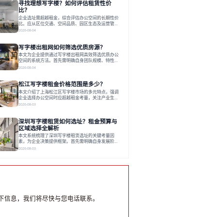
寻找理想写字楼？如何评估租赁性价
运营方通过空间优化与社群服务，助力企业成长，推
动市场向多元化、高性价比方向发展。近年来，西安
比？
写字楼市场呈现出租金持续调整的态势，这一现象引
企业选址需超越租金，综合评估办公空间的长期性价
发了的广泛关注。作为西部重要
比。应从区位交通、空间品质、园区生态及运营管理
四个核心维度权衡财务支出与长期价值回报。理想的
2026-08-04
办公地点应能融合企业文化，通过优质环境、配套服
务及社群资源赋能业务增长，实现成本与价值的平
写字楼出租网如何筛选优质房源？
衡。对于许多正在成长或寻求稳定发展的企业而言，
寻找一处合适的办公空间是一项至关重要的决策。这
本文为企业提供通过写字楼出租网高效筛选优质办公
不仅关系到团队的日常工作效率与协作氛围，更直接
空间的系统方法。首先需明确自身团队规模、特性、
影响着企业的品牌形象、运营成本
预算等核心需求。线上筛选时，应深入解读房源参
2026-08-04
数、费用构成、配套服务及运营细节，并重视园区产
业生态与交通区位价值。同时，需考察运营方的品牌
松江写字楼租金价格范围是多少？
背景与持续服务能力。完成线上初选后，必须进行线
下实地验证，核对空间实景、测试设施、感受园区氛
本文介绍了上海松江区写字楼市场的多元特点，强调
围并确认合同条款，从而做出精确决策。在数字化时
企业选择办公空间时应超越租金考量，关注产业生态
代，写字楼出租网已成为企业寻找
与综合服务。文章分析了市场概况、影响空间价值的
2026-08-03
因素，并指出现代企业更需能促进发展的平台型空
间。之后，以德必集团为例，说明运营方如何通过构
深圳写字楼租赁如何选址？租金预算与
建服务生态助力企业成长，建议企业系统评估需求与
长期价值，选择匹配的发展载体。对于许多寻求在上
区域选择全解析
海松江区设立或扩展办公空间的企业而言，了解该区
本文系统梳理了深圳写字楼租赁选址的关键考量因
域的写字楼市场概况是决策的首先
素，为企业决策提供框架。首先需明确自身发展阶
段、团队规模和文化特质等核心需求。深圳多中心商
2026-08-03
务区各具特色：福田CBD高端成熟，南山科技园创新
活力强，前海具政策优势。除传统写字楼外，创意产
业园注重生态与社群，适合文创、科技类企业。评估
具体空间时，应关注布局实用性、配套设施及绿色环
境。谈判签约需审慎处理租期、费用等合同条款。选
址是综合性战略决策，旨在让办公
下信息，我们将尽快与您电话联系。