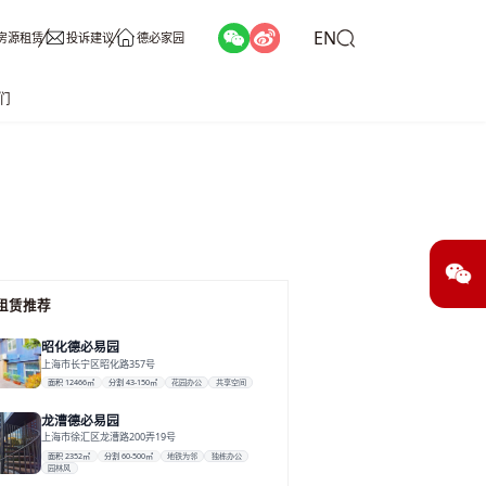
EN
房源租赁
投诉建议
德必家园
们
租赁推荐
昭化德必易园
上海市长宁区昭化路357号
面积 12466㎡
分割 43-150㎡
花园办公
共享空间
龙漕德必易园
上海市徐汇区龙漕路200弄19号
面积 2352㎡
分割 60-500㎡
地铁为邻
独栋办公
园林风