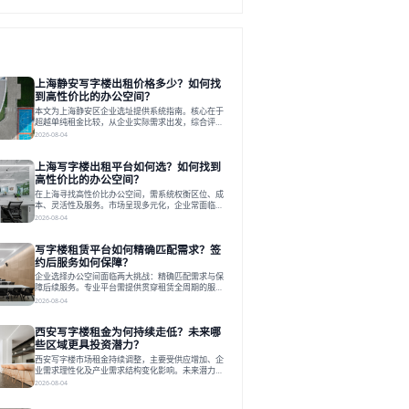
上海静安写字楼出租价格多少？如何找
到高性价比的办公空间？
本文为上海静安区企业选址提供系统指南。核心在于
超越单纯租金比较，从企业实际需求出发，综合评估
交通、硬件、空间弹性、配套服务及产业生态等多维
2026-08-04
度价值，以实现成本与功能的挺好组合。文章提出打
破固定工位思维，采用精装灵活空间与共享配套以提
上海写字楼出租平台如何选？如何找到
升性价比，并通过不同规模企业的实际案例加以说
明。之后指出，专业运营服务商提供的稳定环境、社
高性价比的办公空间？
群活动与产业集聚等增值服务，是很大化空间价值、
在上海寻找高性价比办公空间，需系统权衡区位、成
助力企业成长的关键。对于许多在
本、灵活性及服务。市场呈现多元化，企业常面临租
赁流程复杂、隐性成本高等挑战。选择平台时，应评
2026-08-04
估其专业性、产品多样性与服务完整性。以德必为
例，其提供从空间到生态的解决方案，通过特色园
写字楼租赁平台如何精确匹配需求？签
区、灵活产品和丰富配套，满足不同企业需求。企业
应明确自身需求，实地考察，选择能支持长期发展、
约后服务如何保障？
提升竞争力的办公空间。在上海寻找合适的办公空
企业选择办公空间面临两大挑战：精确匹配需求与保
间，对于企业行政负责人、中小企业主
障后续服务。专业平台需提供贯穿租赁全周期的服
务，将企业从非核心事务中解放。精确匹配需结合企
2026-08-04
业规模、属性及文化需求，从基础筛选到深度对接；
签约后则需构建覆盖硬件运维、共享配套及专业物业
西安写字楼租金为何持续走低？未来哪
的全周期保障体系。德必集团通过标准化服务与个性
化运营结合，以全国布局和产业生态圈为企业提供稳
些区域更具投资潜力？
定支持，体现了从信息撮合到深度服务的能力转变。
西安写字楼市场租金持续调整，主要受供应增加、企
在为企业寻找办公空间的过程中，
业需求理性化及产业需求结构变化影响。未来潜力区
域集中在产业集聚、交利及城市更新地带，如高新区
2026-08-04
和国际港务区。企业选址更注重综合成本、灵活性与
员工体验，倾向于提供全包式服务的办公空间。专业