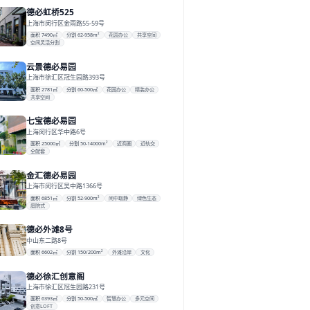
德必虹桥525
上海市闵行区金雨路55-59号
面积 7490㎡
分割 62-958m²
花园办公
共享空间
空间灵活分割
云景德必易园
上海市徐汇区冠生园路393号
面积 2781㎡
分割 60-500㎡
花园办公
精装办公
共享空间
七宝德必易园
上海闵行区华中路6号
面积 25000㎡
分割 50-14000m²
近商圈
近轨交
全配套
金汇德必易园
上海市闵行区吴中路1366号
面积 6851㎡
分割 52-900m²
闹中取静
绿色生态
庭院式
德必外滩8号
中山东二路8号
面积 6602㎡
分割 150/200m²
外滩沿岸
文化
德必徐汇创意阁
上海市徐汇区冠生园路231号
面积 6393㎡
分割 50-500㎡
智慧办公
多元空间
创意LOFT