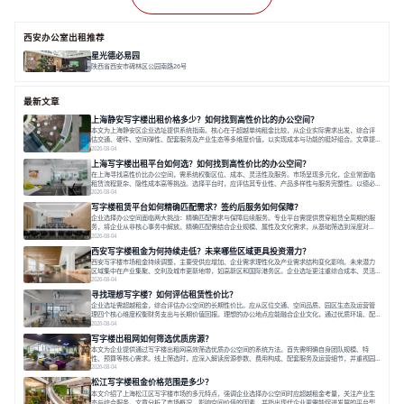
西安办公室出租推荐
星光德必易园
陕西省西安市碑林区公园南路26号
面积 18748.19㎡
双轨交
低密度
全配套
最新文章
上海静安写字楼出租价格多少？如何找到高性价比的办公空间？
本文为上海静安区企业选址提供系统指南。核心在于超越单纯租金比较，从企业实际需求出发，综合评
估交通、硬件、空间弹性、配套服务及产业生态等多维度价值，以实现成本与功能的挺好组合。文章提
出打破固定工位思维，采用精装灵活空间与共享配套以提升性价比，并通过不同规模企业的实际案例加
2026-08-04
以说明。之后指出，专业运营服务商提供的稳定环境、社群活动与产业集聚等增值服务，是很大化空间
上海写字楼出租平台如何选？如何找到高性价比的办公空间？
价值、助力企业成长的关键。对于许多在
在上海寻找高性价比办公空间，需系统权衡区位、成本、灵活性及服务。市场呈现多元化，企业常面临
租赁流程复杂、隐性成本高等挑战。选择平台时，应评估其专业性、产品多样性与服务完整性。以德必
为例，其提供从空间到生态的解决方案，通过特色园区、灵活产品和丰富配套，满足不同企业需求。企
2026-08-04
业应明确自身需求，实地考察，选择能支持长期发展、提升竞争力的办公空间。在上海寻找合适的办公
写字楼租赁平台如何精确匹配需求？签约后服务如何保障？
空间，对于企业行政负责人、中小企业主
企业选择办公空间面临两大挑战：精确匹配需求与保障后续服务。专业平台需提供贯穿租赁全周期的服
务，将企业从非核心事务中解放。精确匹配需结合企业规模、属性及文化需求，从基础筛选到深度对
接；签约后则需构建覆盖硬件运维、共享配套及专业物业的全周期保障体系。德必集团通过标准化服务
2026-08-04
与个性化运营结合，以全国布局和产业生态圈为企业提供稳定支持，体现了从信息撮合到深度服务的能
西安写字楼租金为何持续走低？未来哪些区域更具投资潜力？
力转变。在为企业寻找办公空间的过程中，
西安写字楼市场租金持续调整，主要受供应增加、企业需求理性化及产业需求结构变化影响。未来潜力
区域集中在产业集聚、交利及城市更新地带，如高新区和国际港务区。企业选址更注重综合成本、灵活
性与员工体验，倾向于提供全包式服务的办公空间。专业运营方通过空间优化与社群服务，助力企业成
2026-08-04
长，推动市场向多元化、高性价比方向发展。近年来，西安写字楼市场呈现出租金持续调整的态势，这
寻找理想写字楼？如何评估租赁性价比？
一现象引发了的广泛关注。作为西部重要
企业选址需超越租金，综合评估办公空间的长期性价比。应从区位交通、空间品质、园区生态及运营管
理四个核心维度权衡财务支出与长期价值回报。理想的办公地点应能融合企业文化，通过优质环境、配
套服务及社群资源赋能业务增长，实现成本与价值的平衡。对于许多正在成长或寻求稳定发展的企业而
2026-08-04
言，寻找一处合适的办公空间是一项至关重要的决策。这不仅关系到团队的日常工作效率与协作氛围，
写字楼出租网如何筛选优质房源？
更直接影响着企业的品牌形象、运营成本
本文为企业提供通过写字楼出租网高效筛选优质办公空间的系统方法。首先需明确自身团队规模、特
性、预算等核心需求。线上筛选时，应深入解读房源参数、费用构成、配套服务及运营细节，并重视园
区产业生态与交通区位价值。同时，需考察运营方的品牌背景与持续服务能力。完成线上初选后，必须
2026-08-04
进行线下实地验证，核对空间实景、测试设施、感受园区氛围并确认合同条款，从而做出精确决策。在
松江写字楼租金价格范围是多少？
数字化时代，写字楼出租网已成为企业寻找
本文介绍了上海松江区写字楼市场的多元特点，强调企业选择办公空间时应超越租金考量，关注产业生
态与综合服务。文章分析了市场概况、影响空间价值的因素，并指出现代企业更需能促进发展的平台型