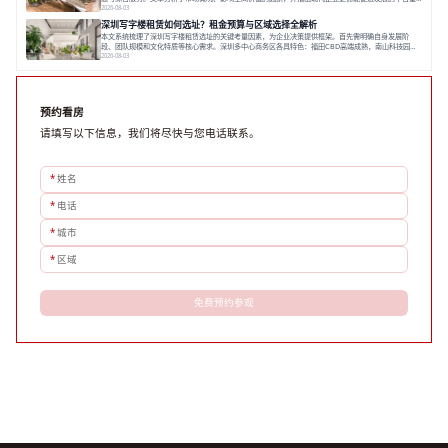
空间。之后，以德必集团为例，说明运营方如何通过构建服务生态助力企业成长，建议企业系统评估需
2026-08-03
求与长期价值，选择匹配的发展载体。对于许多寻求在上海松江区设立或扩展办公空间的企业而言，了
深圳写字楼租赁如何选址？租金预算与区域选择全解析
解该区域的写字楼市场概况是决策的首先
本文系统梳理了深圳写字楼租赁选址的关键考量因素，为企业决策提供框架。首先需明确自身发展阶
段、团队规模和文化特质等核心需求。深圳多中心商务区各具特色：福田CBD高端成熟，南山科技园创
新活力强，前海具政策优势。除传统写字楼外，创意产业园注重生态与社群，适合文创、科技类企业。
2026-08-03
评估具体空间时，应关注布局实用性、配套设施及绿色环境。谈判签约需审慎处理租期、费用等合同条
款。选址是综合性战略决策，旨在让办公
预约看房
请填写以下信息，我们将尽快与您电话联系。
*
姓名
*
电话
*
城市
*
区域
免费预约参观