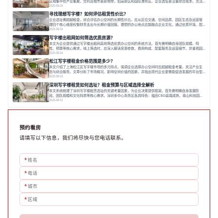
区域集中在产业集聚、交利及城市更新地带，如高新区和国际港务区。企业选址更注重综合成本、灵活
性与员工体验，倾向于提供全包式服务的办公空间。专业运营方通过空间优化与社群服务，助力企业成
2026-08-04
长，推动市场向多元化、高性价比方向发展。近年来，西安写字楼市场呈现出租金持续调整的态势，这
寻找理想写字楼？如何评估租赁性价比？
一现象引发了的广泛关注。作为西部重要
企业选址需超越租金，综合评估办公空间的长期性价比。应从区位交通、空间品质、园区生态及运营管
理四个核心维度权衡财务支出与长期价值回报。理想的办公地点应能融合企业文化，通过优质环境、配
套服务及社群资源赋能业务增长，实现成本与价值的平衡。对于许多正在成长或寻求稳定发展的企业而
2026-08-04
言，寻找一处合适的办公空间是一项至关重要的决策。这不仅关系到团队的日常工作效率与协作氛围，
写字楼出租网如何筛选优质房源？
更直接影响着企业的品牌形象、运营成本
本文为企业提供通过写字楼出租网高效筛选优质办公空间的系统方法。首先需明确自身团队规模、特
性、预算等核心需求。线上筛选时，应深入解读房源参数、费用构成、配套服务及运营细节，并重视园
区产业生态与交通区位价值。同时，需考察运营方的品牌背景与持续服务能力。完成线上初选后，必须
2026-08-04
进行线下实地验证，核对空间实景、测试设施、感受园区氛围并确认合同条款，从而做出精确决策。在
松江写字楼租金价格范围是多少？
数字化时代，写字楼出租网已成为企业寻找
本文介绍了上海松江区写字楼市场的多元特点，强调企业选择办公空间时应超越租金考量，关注产业生
态与综合服务。文章分析了市场概况、影响空间价值的因素，并指出现代企业更需能促进发展的平台型
空间。之后，以德必集团为例，说明运营方如何通过构建服务生态助力企业成长，建议企业系统评估需
2026-08-03
求与长期价值，选择匹配的发展载体。对于许多寻求在上海松江区设立或扩展办公空间的企业而言，了
深圳写字楼租赁如何选址？租金预算与区域选择全解析
解该区域的写字楼市场概况是决策的首先
本文系统梳理了深圳写字楼租赁选址的关键考量因素，为企业决策提供框架。首先需明确自身发展阶
段、团队规模和文化特质等核心需求。深圳多中心商务区各具特色：福田CBD高端成熟，南山科技园创
新活力强，前海具政策优势。除传统写字楼外，创意产业园注重生态与社群，适合文创、科技类企业。
2026-08-03
评估具体空间时，应关注布局实用性、配套设施及绿色环境。谈判签约需审慎处理租期、费用等合同条
款。选址是综合性战略决策，旨在让办公
预约看房
请填写以下信息，我们将尽快与您电话联系。
*
姓名
*
电话
*
城市
*
区域