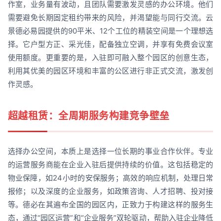
作室，业务量有波动，且团队需要激发灵感的办公环境。他们
需要避免长期固定租约带来的风险，并渴望能与同行交流。云
景德必易园提供的90平米、12个工位的精装空间是一个理想选
择。它户型方正、采光佳，配备独立空调，并享有免费会议室
使用额度。更重要的是，入驻即可融入整个园区的创意生态，
利用其优美的园区环境和丰富的公区进行非正式交流，激发创
作灵感。
超越租赁：全周期服务构建竞争壁垒
选择办公空间，本质上是选择一位长期的事业合作伙伴。专业
的运营服务商能在企业入驻后提供持续的价值。这包括稳定的
物业保障，如24小时的安保服务；高效的响应机制，处理日常
报修；以及深度的企业服务，如政策咨询、人才招聘、投对接
等。德必在其遍布全国的园区内，正致力于构建这样的服务生
态，通过“园区运营”和“企业服务”双轮驱动，帮助入驻企业降低