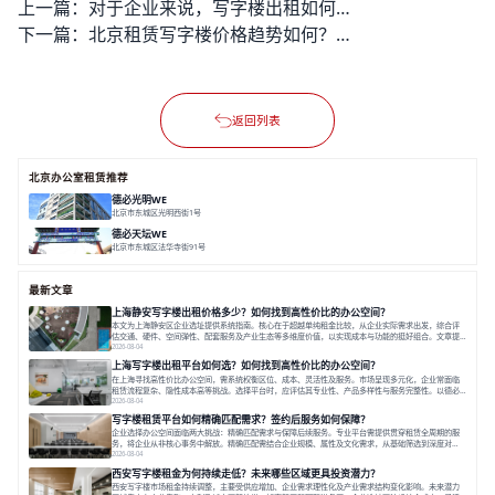
上一篇：
对于企业来说，写字楼出租如何兼顾成本与位置？租赁后如何提升员工满意度？德必一站式服务，点击了解更多。
下一篇：
北京租赁写字楼价格趋势如何？企业如何优化选址以控制成本？
返回列表
北京办公室租赁推荐
德必光明WE
北京市东城区光明西街1号
面积 9500㎡
分割 50-2700㎡
精装修办公
花园办公
LOFT/平层
德必天坛WE
北京市东城区法华寺街91号
面积 22000㎡
分割 25-1420 ㎡
花园办公
咖啡休闲
手作惬意
最新文章
上海静安写字楼出租价格多少？如何找到高性价比的办公空间？
本文为上海静安区企业选址提供系统指南。核心在于超越单纯租金比较，从企业实际需求出发，综合评
估交通、硬件、空间弹性、配套服务及产业生态等多维度价值，以实现成本与功能的挺好组合。文章提
出打破固定工位思维，采用精装灵活空间与共享配套以提升性价比，并通过不同规模企业的实际案例加
2026-08-04
以说明。之后指出，专业运营服务商提供的稳定环境、社群活动与产业集聚等增值服务，是很大化空间
上海写字楼出租平台如何选？如何找到高性价比的办公空间？
价值、助力企业成长的关键。对于许多在
在上海寻找高性价比办公空间，需系统权衡区位、成本、灵活性及服务。市场呈现多元化，企业常面临
租赁流程复杂、隐性成本高等挑战。选择平台时，应评估其专业性、产品多样性与服务完整性。以德必
为例，其提供从空间到生态的解决方案，通过特色园区、灵活产品和丰富配套，满足不同企业需求。企
2026-08-04
业应明确自身需求，实地考察，选择能支持长期发展、提升竞争力的办公空间。在上海寻找合适的办公
写字楼租赁平台如何精确匹配需求？签约后服务如何保障？
空间，对于企业行政负责人、中小企业主
企业选择办公空间面临两大挑战：精确匹配需求与保障后续服务。专业平台需提供贯穿租赁全周期的服
务，将企业从非核心事务中解放。精确匹配需结合企业规模、属性及文化需求，从基础筛选到深度对
接；签约后则需构建覆盖硬件运维、共享配套及专业物业的全周期保障体系。德必集团通过标准化服务
2026-08-04
与个性化运营结合，以全国布局和产业生态圈为企业提供稳定支持，体现了从信息撮合到深度服务的能
西安写字楼租金为何持续走低？未来哪些区域更具投资潜力？
力转变。在为企业寻找办公空间的过程中，
西安写字楼市场租金持续调整，主要受供应增加、企业需求理性化及产业需求结构变化影响。未来潜力