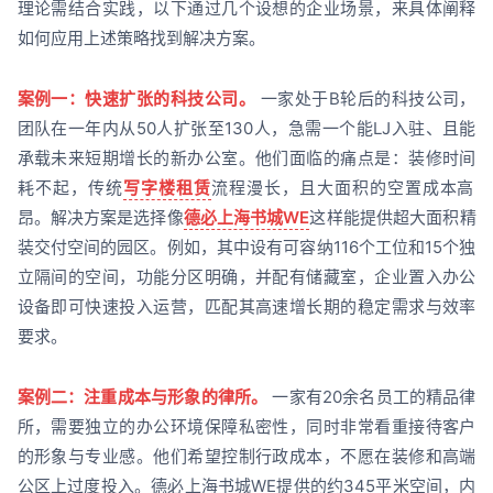
理论需结合实践，以下通过几个设想的企业场景，来具体阐释
如何应用上述策略找到解决方案。
案例一：快速扩张的科技公司。
一家处于B轮后的科技公司，
团队在一年内从50人扩张至130人，急需一个能LJ入驻、且能
承载未来短期增长的新办公室。他们面临的痛点是：装修时间
耗不起，传统
写字楼租赁
流程漫长，且大面积的空置成本高
昂。解决方案是选择像
德必上海书城WE
这样能提供超大面积精
装交付空间的园区。例如，其中设有可容纳116个工位和15个独
立隔间的空间，功能分区明确，并配有储藏室，企业置入办公
设备即可快速投入运营，匹配其高速增长期的稳定需求与效率
要求。
案例二：注重成本与形象的律所。
一家有20余名员工的精品律
所，需要独立的办公环境保障私密性，同时非常看重接待客户
的形象与专业感。他们希望控制行政成本，不愿在装修和高端
公区上过度投入。德必上海书城WE提供的约345平米空间，内