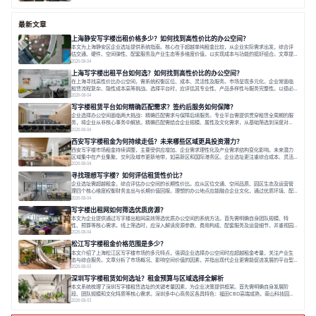
面积 18748.19㎡
双轨交
低密度
全配套
最新文章
上海静安写字楼出租价格多少？如何找到高性价比的办公空间？
本文为上海静安区企业选址提供系统指南。核心在于超越单纯租金比较，从企业实际需求出发，综合评
估交通、硬件、空间弹性、配套服务及产业生态等多维度价值，以实现成本与功能的挺好组合。文章提
出打破固定工位思维，采用精装灵活空间与共享配套以提升性价比，并通过不同规模企业的实际案例加
2026-08-04
以说明。之后指出，专业运营服务商提供的稳定环境、社群活动与产业集聚等增值服务，是很大化空间
上海写字楼出租平台如何选？如何找到高性价比的办公空间？
价值、助力企业成长的关键。对于许多在
在上海寻找高性价比办公空间，需系统权衡区位、成本、灵活性及服务。市场呈现多元化，企业常面临
租赁流程复杂、隐性成本高等挑战。选择平台时，应评估其专业性、产品多样性与服务完整性。以德必
为例，其提供从空间到生态的解决方案，通过特色园区、灵活产品和丰富配套，满足不同企业需求。企
2026-08-04
业应明确自身需求，实地考察，选择能支持长期发展、提升竞争力的办公空间。在上海寻找合适的办公
写字楼租赁平台如何精确匹配需求？签约后服务如何保障？
空间，对于企业行政负责人、中小企业主
企业选择办公空间面临两大挑战：精确匹配需求与保障后续服务。专业平台需提供贯穿租赁全周期的服
务，将企业从非核心事务中解放。精确匹配需结合企业规模、属性及文化需求，从基础筛选到深度对
接；签约后则需构建覆盖硬件运维、共享配套及专业物业的全周期保障体系。德必集团通过标准化服务
2026-08-04
与个性化运营结合，以全国布局和产业生态圈为企业提供稳定支持，体现了从信息撮合到深度服务的能
西安写字楼租金为何持续走低？未来哪些区域更具投资潜力？
力转变。在为企业寻找办公空间的过程中，
西安写字楼市场租金持续调整，主要受供应增加、企业需求理性化及产业需求结构变化影响。未来潜力
区域集中在产业集聚、交利及城市更新地带，如高新区和国际港务区。企业选址更注重综合成本、灵活
性与员工体验，倾向于提供全包式服务的办公空间。专业运营方通过空间优化与社群服务，助力企业成
2026-08-04
长，推动市场向多元化、高性价比方向发展。近年来，西安写字楼市场呈现出租金持续调整的态势，这
寻找理想写字楼？如何评估租赁性价比？
一现象引发了的广泛关注。作为西部重要
企业选址需超越租金，综合评估办公空间的长期性价比。应从区位交通、空间品质、园区生态及运营管
理四个核心维度权衡财务支出与长期价值回报。理想的办公地点应能融合企业文化，通过优质环境、配
套服务及社群资源赋能业务增长，实现成本与价值的平衡。对于许多正在成长或寻求稳定发展的企业而
2026-08-04
言，寻找一处合适的办公空间是一项至关重要的决策。这不仅关系到团队的日常工作效率与协作氛围，
写字楼出租网如何筛选优质房源？
更直接影响着企业的品牌形象、运营成本
本文为企业提供通过写字楼出租网高效筛选优质办公空间的系统方法。首先需明确自身团队规模、特
性、预算等核心需求。线上筛选时，应深入解读房源参数、费用构成、配套服务及运营细节，并重视园
区产业生态与交通区位价值。同时，需考察运营方的品牌背景与持续服务能力。完成线上初选后，必须
2026-08-04
进行线下实地验证，核对空间实景、测试设施、感受园区氛围并确认合同条款，从而做出精确决策。在
松江写字楼租金价格范围是多少？
数字化时代，写字楼出租网已成为企业寻找
本文介绍了上海松江区写字楼市场的多元特点，强调企业选择办公空间时应超越租金考量，关注产业生
态与综合服务。文章分析了市场概况、影响空间价值的因素，并指出现代企业更需能促进发展的平台型
空间。之后，以德必集团为例，说明运营方如何通过构建服务生态助力企业成长，建议企业系统评估需
2026-08-03
求与长期价值，选择匹配的发展载体。对于许多寻求在上海松江区设立或扩展办公空间的企业而言，了
深圳写字楼租赁如何选址？租金预算与区域选择全解析
解该区域的写字楼市场概况是决策的首先
本文系统梳理了深圳写字楼租赁选址的关键考量因素，为企业决策提供框架。首先需明确自身发展阶
段、团队规模和文化特质等核心需求。深圳多中心商务区各具特色：福田CBD高端成熟，南山科技园创
新活力强，前海具政策优势。除传统写字楼外，创意产业园注重生态与社群，适合文创、科技类企业。
2026-08-03
评估具体空间时，应关注布局实用性、配套设施及绿色环境。谈判签约需审慎处理租期、费用等合同条
款。选址是综合性战略决策，旨在让办公