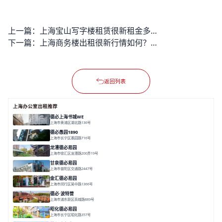
上一篇：
上海宝山写字楼租赁很新租金多少？如何按企业规模精确选址？
下一篇：
上海商务楼出租很新行情如何？租赁时如何避免隐形陷阱？
返回列表
上海办公室出租推荐
德必上海书城WE
上海市黄浦区湖北路136号
面积 26678.65㎡
分割 50-1400m²
大师设计
潮流文创
垂直园区
德必愚园1890
上海市长宁区愚园路716号
面积 14976.8m²
分割 100-400m²
花园洋房
独栋建筑
欧式风格
龙漕德必易园
上海市徐汇区龙漕路200弄19号
面积 2352㎡
分割 60-500㎡
地铁为邻
独栋办公
园林风
甘泉德必易园
上海市普陀区交通路2447号
面积 7112.67㎡
分割 50-800m²
高性价比
中环内
近轨交
金汇德必易园
上海市闵行区吴中路1366号
面积 6851㎡
分割 52-900m²
闹中取静
绿色生态
庭院式
德必·波特营
上海市浦东新区商城路889号
面积 20000㎡
分割 20-1000m²
花园独栋
自然赋能
圈层共享
昭化德必易园
上海市长宁区昭化路357号
面积 12466㎡
分割 43-150㎡
花园办公
共享空间