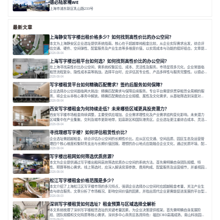
德必陆家嘴WE
上海市浦东新区乳山路233号
面积 7000㎡
分割 30-1000m²
智慧办公
森林里
最新文章
上海静安写字楼出租价格多少？如何找到高性价比的办公空间？
本文为上海静安区企业选址提供系统指南。核心在于超越单纯租金比较，从企业实际需求出发，综合评
估交通、硬件、空间弹性、配套服务及产业生态等多维度价值，以实现成本与功能的挺好组合。文章提
出打破固定工位思维，采用精装灵活空间与共享配套以提升性价比，并通过不同规模企业的实际案例加
2026-08-04
以说明。之后指出，专业运营服务商提供的稳定环境、社群活动与产业集聚等增值服务，是很大化空间
上海写字楼出租平台如何选？如何找到高性价比的办公空间？
价值、助力企业成长的关键。对于许多在
在上海寻找高性价比办公空间，需系统权衡区位、成本、灵活性及服务。市场呈现多元化，企业常面临
租赁流程复杂、隐性成本高等挑战。选择平台时，应评估其专业性、产品多样性与服务完整性。以德必
为例，其提供从空间到生态的解决方案，通过特色园区、灵活产品和丰富配套，满足不同企业需求。企
2026-08-04
业应明确自身需求，实地考察，选择能支持长期发展、提升竞争力的办公空间。在上海寻找合适的办公
写字楼租赁平台如何精确匹配需求？签约后服务如何保障？
空间，对于企业行政负责人、中小企业主
企业选择办公空间面临两大挑战：精确匹配需求与保障后续服务。专业平台需提供贯穿租赁全周期的服
务，将企业从非核心事务中解放。精确匹配需结合企业规模、属性及文化需求，从基础筛选到深度对
接；签约后则需构建覆盖硬件运维、共享配套及专业物业的全周期保障体系。德必集团通过标准化服务
2026-08-04
与个性化运营结合，以全国布局和产业生态圈为企业提供稳定支持，体现了从信息撮合到深度服务的能
西安写字楼租金为何持续走低？未来哪些区域更具投资潜力？
力转变。在为企业寻找办公空间的过程中，
西安写字楼市场租金持续调整，主要受供应增加、企业需求理性化及产业需求结构变化影响。未来潜力
区域集中在产业集聚、交利及城市更新地带，如高新区和国际港务区。企业选址更注重综合成本、灵活
性与员工体验，倾向于提供全包式服务的办公空间。专业运营方通过空间优化与社群服务，助力企业成
2026-08-04
长，推动市场向多元化、高性价比方向发展。近年来，西安写字楼市场呈现出租金持续调整的态势，这
寻找理想写字楼？如何评估租赁性价比？
一现象引发了的广泛关注。作为西部重要
企业选址需超越租金，综合评估办公空间的长期性价比。应从区位交通、空间品质、园区生态及运营管
理四个核心维度权衡财务支出与长期价值回报。理想的办公地点应能融合企业文化，通过优质环境、配
套服务及社群资源赋能业务增长，实现成本与价值的平衡。对于许多正在成长或寻求稳定发展的企业而
2026-08-04
言，寻找一处合适的办公空间是一项至关重要的决策。这不仅关系到团队的日常工作效率与协作氛围，
写字楼出租网如何筛选优质房源？
更直接影响着企业的品牌形象、运营成本
本文为企业提供通过写字楼出租网高效筛选优质办公空间的系统方法。首先需明确自身团队规模、特
性、预算等核心需求。线上筛选时，应深入解读房源参数、费用构成、配套服务及运营细节，并重视园
区产业生态与交通区位价值。同时，需考察运营方的品牌背景与持续服务能力。完成线上初选后，必须
2026-08-04
进行线下实地验证，核对空间实景、测试设施、感受园区氛围并确认合同条款，从而做出精确决策。在
松江写字楼租金价格范围是多少？
数字化时代，写字楼出租网已成为企业寻找
本文介绍了上海松江区写字楼市场的多元特点，强调企业选择办公空间时应超越租金考量，关注产业生
态与综合服务。文章分析了市场概况、影响空间价值的因素，并指出现代企业更需能促进发展的平台型
空间。之后，以德必集团为例，说明运营方如何通过构建服务生态助力企业成长，建议企业系统评估需
2026-08-03
求与长期价值，选择匹配的发展载体。对于许多寻求在上海松江区设立或扩展办公空间的企业而言，了
深圳写字楼租赁如何选址？租金预算与区域选择全解析
解该区域的写字楼市场概况是决策的首先
本文系统梳理了深圳写字楼租赁选址的关键考量因素，为企业决策提供框架。首先需明确自身发展阶
段、团队规模和文化特质等核心需求。深圳多中心商务区各具特色：福田CBD高端成熟，南山科技园创
新活力强，前海具政策优势。除传统写字楼外，创意产业园注重生态与社群，适合文创、科技类企业。
2026-08-03