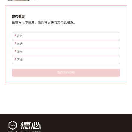
评估具体空间时，应关注布局实用性、配套设施及绿色环境。谈判签约需审慎处理租期、费用等合同条
款。选址是综合性战略决策，旨在让办公
预约看房
请填写以下信息，我们将尽快与您电话联系。
*
姓名
*
电话
*
城市
*
区域
免费预约参观