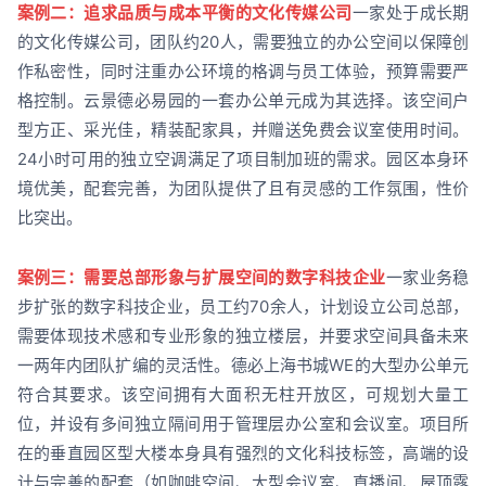
案例二：追求品质与成本平衡的文化传媒公司
一家处于成长期
的文化传媒公司，团队约20人，需要独立的办公空间以保障创
作私密性，同时注重办公环境的格调与员工体验，预算需要严
格控制。云景德必易园的一套办公单元成为其选择。该空间户
型方正、采光佳，精装配家具，并赠送免费会议室使用时间。
24小时可用的独立空调满足了项目制加班的需求。园区本身环
境优美，配套完善，为团队提供了且有灵感的工作氛围，性价
比突出。
案例三：需要总部形象与扩展空间的数字科技企业
一家业务稳
步扩张的数字科技企业，员工约70余人，计划设立公司总部，
需要体现技术感和专业形象的独立楼层，并要求空间具备未来
一两年内团队扩编的灵活性。德必上海书城WE的大型办公单元
符合其要求。该空间拥有大面积无柱开放区，可规划大量工
位，并设有多间独立隔间用于管理层办公室和会议室。项目所
在的垂直园区型大楼本身具有强烈的文化科技标签，高端的设
计与完善的配套（如咖啡空间、大型会议室、直播间、屋顶露