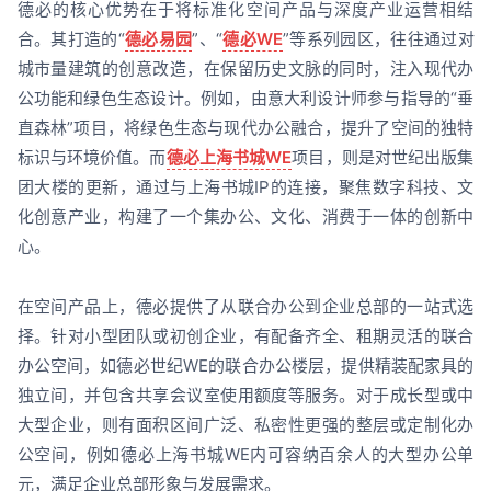
德必的核心优势在于将标准化空间产品与深度产业运营相结
合。其打造的“
德必易园
”、“
德必WE
”等系列园区，往往通过对
城市量建筑的创意改造，在保留历史文脉的同时，注入现代办
公功能和绿色生态设计。例如，由意大利设计师参与指导的“垂
直森林”项目，将绿色生态与现代办公融合，提升了空间的独特
标识与环境价值。而
德必上海书城WE
项目，则是对世纪出版集
团大楼的更新，通过与上海书城IP的连接，聚焦数字科技、文
化创意产业，构建了一个集办公、文化、消费于一体的创新中
心。
在空间产品上，德必提供了从联合办公到企业总部的一站式选
择。针对小型团队或初创企业，有配备齐全、租期灵活的联合
办公空间，如德必世纪WE的联合办公楼层，提供精装配家具的
独立间，并包含共享会议室使用额度等服务。对于成长型或中
大型企业，则有面积区间广泛、私密性更强的整层或定制化办
公空间，例如德必上海书城WE内可容纳百余人的大型办公单
元，满足企业总部形象与发展需求。