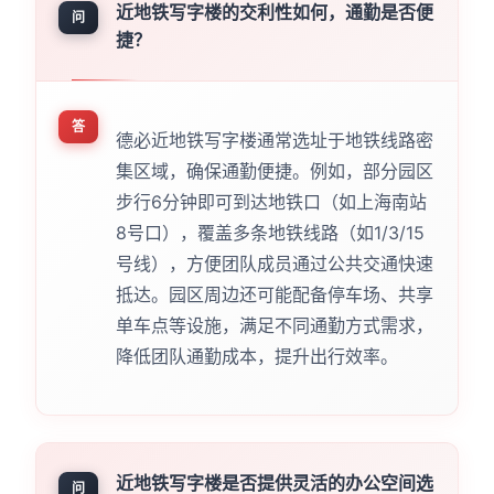
近地铁写字楼的交利性如何，通勤是否便
问
捷？
答
德必近地铁写字楼通常选址于地铁线路密
集区域，确保通勤便捷。例如，部分园区
步行6分钟即可到达地铁口（如上海南站
8号口），覆盖多条地铁线路（如1/3/15
号线），方便团队成员通过公共交通快速
抵达。园区周边还可能配备停车场、共享
单车点等设施，满足不同通勤方式需求，
降低团队通勤成本，提升出行效率。
近地铁写字楼是否提供灵活的办公空间选
问