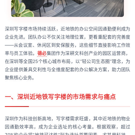
深圳写字楼市场持续活跃，近地铁的办公空间因通勤便利成为
企业先进。团队办公不仅关注地理位置，更看重配套的完善度
——从会议室、休闲区到安保服务，这些细节直接影响工作效
率与员工体验。
德必
集团作为深耕文科创产业的园区运营商，
在深圳等全国25个核心城市布局，以“轻公司生态圈”理念，为
企业提供兼具交利性与全维度配套的办公解决方案，助力团队
聚焦核心业务。
一、深圳近地铁写字楼的市场需求与痛点
深圳作为科技创新高地，写字楼需求旺盛，其中近地铁的物业
因通勤效率高，成为企业选址的核心考量。根据观察，超过
70%的企业将“地铁可达性”列为选址首要因素，尤其是科技、