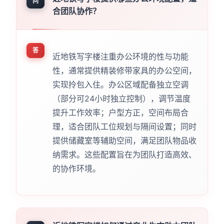
问
合团队协作？
答
近地铁写字楼注重办公环境的性与功能
性，通常提供精装修带家具的办公空间，
实现拎包入住。办公区域配备独立空调
（部分可24小时独立控制），调节温度
提升工作效率；户型方正，空间布局合
理，适合团队工位规划与隔间设置；同时
提供储藏室等辅助空间，满足团队物品收
纳需求。这些配置旨在为团队打造高效、
的协作环境。