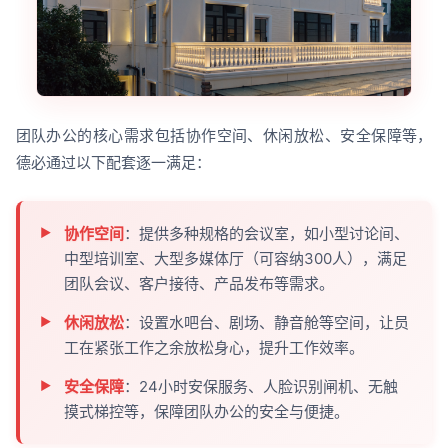
团队办公的核心需求包括协作空间、休闲放松、安全保障等，
德必通过以下配套逐一满足：
协作空间
：提供多种规格的会议室，如小型讨论间、
中型培训室、大型多媒体厅（可容纳300人），满足
团队会议、客户接待、产品发布等需求。
休闲放松
：设置水吧台、剧场、静音舱等空间，让员
工在紧张工作之余放松身心，提升工作效率。
安全保障
：24小时安保服务、人脸识别闸机、无触
摸式梯控等，保障团队办公的安全与便捷。