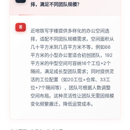
择，满足不同团队规模？
答
近地铁写字楼提供多样化的办公空间选
择，适配不同团队规模需求。空间面积从
几十平方米到几百平方米不等，例如66
平方米的小型办公室适合初创团队，192
平方米的中型空间可容纳16个工位+2个
隔间，满足成长型团队需求；同时提供灵
活的工位配置（如20工位+仓库、33工
位+7个隔间等），团队可根据人数调整
空间布局。这种灵活性让团队无需因规模
变化频繁搬迁，降低运营成本。