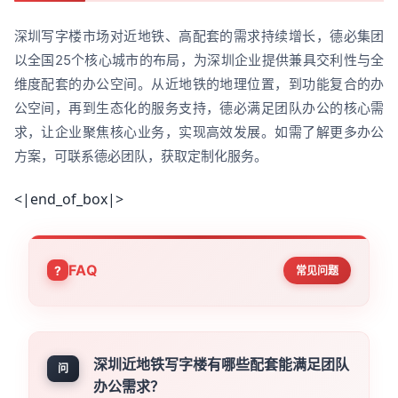
深圳写字楼市场对近地铁、高配套的需求持续增长，德必集团
以全国25个核心城市的布局，为深圳企业提供兼具交利性与全
维度配套的办公空间。从近地铁的地理位置，到功能复合的办
公空间，再到生态化的服务支持，德必满足团队办公的核心需
求，让企业聚焦核心业务，实现高效发展。如需了解更多办公
方案，可联系德必团队，获取定制化服务。
<|end_of_box|>
FAQ
常见问题
深圳近地铁写字楼有哪些配套能满足团队
问
办公需求？