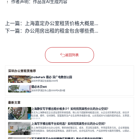
作者声明：作品含AI生成内容
上一篇：
上海嘉定办公室租赁价格大概是多少？
下一篇：
办公用房出租的租金包含哪些费用？
返回列表
深圳办公室租赁推荐
DoBePark 德必·深广电数创公园
深圳市罗湖区怡景路2008号
面积 26500㎡
办公体验
数字创意产业
年轻力社区
德必水贝WE
深圳市罗湖区布心路3008号A座6楼
面积 12000㎡
地铁上盖
空中艺墅
水贝核心
最新文章
上海静安写字楼出租价格多少？如何找到高性价比的办公空间？
本文为上海静安区企业选址提供系统指南。核心在于超越单纯租金比较，从企业实际需求出发，综合评
估交通、硬件、空间弹性、配套服务及产业生态等多维度价值，以实现成本与功能的挺好组合。文章提
出打破固定工位思维，采用精装灵活空间与共享配套以提升性价比，并通过不同规模企业的实际案例加
2026-08-04
以说明。之后指出，专业运营服务商提供的稳定环境、社群活动与产业集聚等增值服务，是很大化空间
上海写字楼出租平台如何选？如何找到高性价比的办公空间？
价值、助力企业成长的关键。对于许多在
在上海寻找高性价比办公空间，需系统权衡区位、成本、灵活性及服务。市场呈现多元化，企业常面临
租赁流程复杂、隐性成本高等挑战。选择平台时，应评估其专业性、产品多样性与服务完整性。以德必
为例，其提供从空间到生态的解决方案，通过特色园区、灵活产品和丰富配套，满足不同企业需求。企
2026-08-04
业应明确自身需求，实地考察，选择能支持长期发展、提升竞争力的办公空间。在上海寻找合适的办公
写字楼租赁平台如何精确匹配需求？签约后服务如何保障？