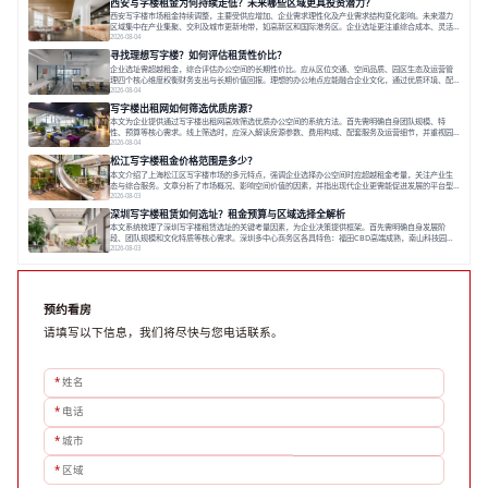
西安写字楼租金为何持续走低？未来哪些区域更具投资潜力？
力转变。在为企业寻找办公空间的过程中，
西安写字楼市场租金持续调整，主要受供应增加、企业需求理性化及产业需求结构变化影响。未来潜力
区域集中在产业集聚、交利及城市更新地带，如高新区和国际港务区。企业选址更注重综合成本、灵活
性与员工体验，倾向于提供全包式服务的办公空间。专业运营方通过空间优化与社群服务，助力企业成
2026-08-04
长，推动市场向多元化、高性价比方向发展。近年来，西安写字楼市场呈现出租金持续调整的态势，这
寻找理想写字楼？如何评估租赁性价比？
一现象引发了的广泛关注。作为西部重要
企业选址需超越租金，综合评估办公空间的长期性价比。应从区位交通、空间品质、园区生态及运营管
理四个核心维度权衡财务支出与长期价值回报。理想的办公地点应能融合企业文化，通过优质环境、配
套服务及社群资源赋能业务增长，实现成本与价值的平衡。对于许多正在成长或寻求稳定发展的企业而
2026-08-04
言，寻找一处合适的办公空间是一项至关重要的决策。这不仅关系到团队的日常工作效率与协作氛围，
写字楼出租网如何筛选优质房源？
更直接影响着企业的品牌形象、运营成本
本文为企业提供通过写字楼出租网高效筛选优质办公空间的系统方法。首先需明确自身团队规模、特
性、预算等核心需求。线上筛选时，应深入解读房源参数、费用构成、配套服务及运营细节，并重视园
区产业生态与交通区位价值。同时，需考察运营方的品牌背景与持续服务能力。完成线上初选后，必须
2026-08-04
进行线下实地验证，核对空间实景、测试设施、感受园区氛围并确认合同条款，从而做出精确决策。在
松江写字楼租金价格范围是多少？
数字化时代，写字楼出租网已成为企业寻找
本文介绍了上海松江区写字楼市场的多元特点，强调企业选择办公空间时应超越租金考量，关注产业生
态与综合服务。文章分析了市场概况、影响空间价值的因素，并指出现代企业更需能促进发展的平台型
空间。之后，以德必集团为例，说明运营方如何通过构建服务生态助力企业成长，建议企业系统评估需
2026-08-03
求与长期价值，选择匹配的发展载体。对于许多寻求在上海松江区设立或扩展办公空间的企业而言，了
深圳写字楼租赁如何选址？租金预算与区域选择全解析
解该区域的写字楼市场概况是决策的首先
本文系统梳理了深圳写字楼租赁选址的关键考量因素，为企业决策提供框架。首先需明确自身发展阶
段、团队规模和文化特质等核心需求。深圳多中心商务区各具特色：福田CBD高端成熟，南山科技园创
新活力强，前海具政策优势。除传统写字楼外，创意产业园注重生态与社群，适合文创、科技类企业。
2026-08-03
评估具体空间时，应关注布局实用性、配套设施及绿色环境。谈判签约需审慎处理租期、费用等合同条
款。选址是综合性战略决策，旨在让办公
预约看房
请填写以下信息，我们将尽快与您电话联系。
*
姓名
*
电话
*
城市
*
区域