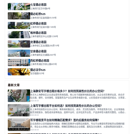
七宝德必易园
上海闵行区华中路6号
面积 25000㎡
分割 50-14000m²
近商圈
近轨交
全配套
德必虹桥525
上海市闵行区金雨路55-59号
面积 7490㎡
分割 62-958m²
花园办公
共享空间
空间灵活分割
虹桥德必易园
上海市闵行区吴中路1189号
面积 24997.91㎡
分割 47-1000m²
高性价比
近商圈
精装办公
格林德必易园
上海市普陀区中山北路1238号
面积 1854.17㎡
分割 150-400m²
高性价比
内环内
庭院办公
龙漕德必易园
上海市徐汇区龙漕路200弄19号
面积 2352㎡
分割 60-500㎡
地铁为邻
独栋办公
园林风
甘泉德必易园
上海市普陀区交通路2447号
面积 7112.67㎡
分割 50-800m²
高性价比
中环内
近轨交
西虹桥德必易园
上海市青浦区华徐公路605号
面积 36000㎡
分割 40-2400m²
花园办公
西虹桥
配套齐全
德必法华525
法华镇路525号
面积 5428.17㎡
分割 60-800m²
文化
数字化
专业性
最新文章
上海静安写字楼出租价格多少？如何找到高性价比的办公空间？
本文为上海静安区企业选址提供系统指南。核心在于超越单纯租金比较，从企业实际需求出发，综合评
估交通、硬件、空间弹性、配套服务及产业生态等多维度价值，以实现成本与功能的挺好组合。文章提
出打破固定工位思维，采用精装灵活空间与共享配套以提升性价比，并通过不同规模企业的实际案例加
2026-08-04
以说明。之后指出，专业运营服务商提供的稳定环境、社群活动与产业集聚等增值服务，是很大化空间
上海写字楼出租平台如何选？如何找到高性价比的办公空间？
价值、助力企业成长的关键。对于许多在
在上海寻找高性价比办公空间，需系统权衡区位、成本、灵活性及服务。市场呈现多元化，企业常面临
租赁流程复杂、隐性成本高等挑战。选择平台时，应评估其专业性、产品多样性与服务完整性。以德必
为例，其提供从空间到生态的解决方案，通过特色园区、灵活产品和丰富配套，满足不同企业需求。企
2026-08-04
业应明确自身需求，实地考察，选择能支持长期发展、提升竞争力的办公空间。在上海寻找合适的办公
写字楼租赁平台如何精确匹配需求？签约后服务如何保障？
空间，对于企业行政负责人、中小企业主
企业选择办公空间面临两大挑战：精确匹配需求与保障后续服务。专业平台需提供贯穿租赁全周期的服
务，将企业从非核心事务中解放。精确匹配需结合企业规模、属性及文化需求，从基础筛选到深度对
接；签约后则需构建覆盖硬件运维、共享配套及专业物业的全周期保障体系。德必集团通过标准化服务
2026-08-04
与个性化运营结合，以全国布局和产业生态圈为企业提供稳定支持，体现了从信息撮合到深度服务的能