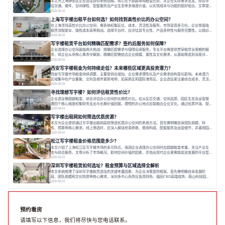
本文为上海静安区企业选址提供系统指南。核心在于超越单纯租金比较，从企业实际需求出发，综合评
估交通、硬件、空间弹性、配套服务及产业生态等多维度价值，以实现成本与功能的挺好组合。文章提
出打破固定工位思维，采用精装灵活空间与共享配套以提升性价比，并通过不同规模企业的实际案例加
2026-08-04
以说明。之后指出，专业运营服务商提供的稳定环境、社群活动与产业集聚等增值服务，是很大化空间
上海写字楼出租平台如何选？如何找到高性价比的办公空间？
价值、助力企业成长的关键。对于许多在
在上海寻找高性价比办公空间，需系统权衡区位、成本、灵活性及服务。市场呈现多元化，企业常面临
租赁流程复杂、隐性成本高等挑战。选择平台时，应评估其专业性、产品多样性与服务完整性。以德必
为例，其提供从空间到生态的解决方案，通过特色园区、灵活产品和丰富配套，满足不同企业需求。企
2026-08-04
业应明确自身需求，实地考察，选择能支持长期发展、提升竞争力的办公空间。在上海寻找合适的办公
写字楼租赁平台如何精确匹配需求？签约后服务如何保障？
空间，对于企业行政负责人、中小企业主
企业选择办公空间面临两大挑战：精确匹配需求与保障后续服务。专业平台需提供贯穿租赁全周期的服
务，将企业从非核心事务中解放。精确匹配需结合企业规模、属性及文化需求，从基础筛选到深度对
接；签约后则需构建覆盖硬件运维、共享配套及专业物业的全周期保障体系。德必集团通过标准化服务
2026-08-04
与个性化运营结合，以全国布局和产业生态圈为企业提供稳定支持，体现了从信息撮合到深度服务的能
西安写字楼租金为何持续走低？未来哪些区域更具投资潜力？
力转变。在为企业寻找办公空间的过程中，
西安写字楼市场租金持续调整，主要受供应增加、企业需求理性化及产业需求结构变化影响。未来潜力
区域集中在产业集聚、交利及城市更新地带，如高新区和国际港务区。企业选址更注重综合成本、灵活
性与员工体验，倾向于提供全包式服务的办公空间。专业运营方通过空间优化与社群服务，助力企业成
2026-08-04
长，推动市场向多元化、高性价比方向发展。近年来，西安写字楼市场呈现出租金持续调整的态势，这
寻找理想写字楼？如何评估租赁性价比？
一现象引发了的广泛关注。作为西部重要
企业选址需超越租金，综合评估办公空间的长期性价比。应从区位交通、空间品质、园区生态及运营管
理四个核心维度权衡财务支出与长期价值回报。理想的办公地点应能融合企业文化，通过优质环境、配
套服务及社群资源赋能业务增长，实现成本与价值的平衡。对于许多正在成长或寻求稳定发展的企业而
2026-08-04
言，寻找一处合适的办公空间是一项至关重要的决策。这不仅关系到团队的日常工作效率与协作氛围，
写字楼出租网如何筛选优质房源？
更直接影响着企业的品牌形象、运营成本
本文为企业提供通过写字楼出租网高效筛选优质办公空间的系统方法。首先需明确自身团队规模、特
性、预算等核心需求。线上筛选时，应深入解读房源参数、费用构成、配套服务及运营细节，并重视园
区产业生态与交通区位价值。同时，需考察运营方的品牌背景与持续服务能力。完成线上初选后，必须
2026-08-04
进行线下实地验证，核对空间实景、测试设施、感受园区氛围并确认合同条款，从而做出精确决策。在
松江写字楼租金价格范围是多少？
数字化时代，写字楼出租网已成为企业寻找
本文介绍了上海松江区写字楼市场的多元特点，强调企业选择办公空间时应超越租金考量，关注产业生
态与综合服务。文章分析了市场概况、影响空间价值的因素，并指出现代企业更需能促进发展的平台型
空间。之后，以德必集团为例，说明运营方如何通过构建服务生态助力企业成长，建议企业系统评估需
2026-08-03
求与长期价值，选择匹配的发展载体。对于许多寻求在上海松江区设立或扩展办公空间的企业而言，了
深圳写字楼租赁如何选址？租金预算与区域选择全解析
解该区域的写字楼市场概况是决策的首先
本文系统梳理了深圳写字楼租赁选址的关键考量因素，为企业决策提供框架。首先需明确自身发展阶
段、团队规模和文化特质等核心需求。深圳多中心商务区各具特色：福田CBD高端成熟，南山科技园创
新活力强，前海具政策优势。除传统写字楼外，创意产业园注重生态与社群，适合文创、科技类企业。
2026-08-03
评估具体空间时，应关注布局实用性、配套设施及绿色环境。谈判签约需审慎处理租期、费用等合同条
款。选址是综合性战略决策，旨在让办公
预约看房
请填写以下信息，我们将尽快与您电话联系。