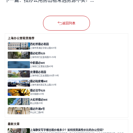
返回列表
上海办公室租赁推荐
西虹桥德必易园
上海市青浦区华徐公路605号
面积 36000㎡
分割 40-2400m²
花园办公
西虹桥
配套齐全
德必虹桥525
上海市闵行区金雨路55-59号
面积 7490㎡
分割 62-958m²
花园办公
共享空间
空间灵活分割
中航德必WE
上海徐汇区漕溪北路45号
面积 15000㎡
分割 90~1100㎡
徐家汇C位
地铁上盖
豪华露台
龙漕德必易园
上海市徐汇区龙漕路200弄19号
面积 2352㎡
分割 60-500㎡
地铁为邻
独栋办公
园林风
德必陆家嘴WE
上海市浦东新区乳山路233号
面积 7000㎡
分割 30-1000m²
智慧办公
森林里
德必法华525
法华镇路525号
面积 5428.17㎡
分割 60-800m²
文化
数字化
专业性
大虹桥德必WE
娄山关路35号
面积 14976.8㎡
分割 100-1798.54m²
智慧办公
共享空间
花园露台
德必外滩8号
中山东二路8号
面积 6602㎡
分割 150/200m²
外滩沿岸
文化
最新文章
上海静安写字楼出租价格多少？如何找到高性价比的办公空间？