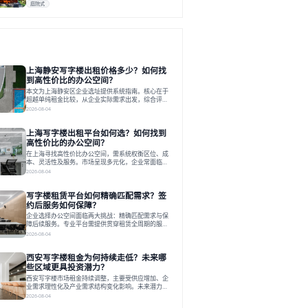
庭院式
上海静安写字楼出租价格多少？如何找
到高性价比的办公空间？
本文为上海静安区企业选址提供系统指南。核心在于
超越单纯租金比较，从企业实际需求出发，综合评估
交通、硬件、空间弹性、配套服务及产业生态等多维
2026-08-04
度价值，以实现成本与功能的挺好组合。文章提出打
破固定工位思维，采用精装灵活空间与共享配套以提
上海写字楼出租平台如何选？如何找到
升性价比，并通过不同规模企业的实际案例加以说
明。之后指出，专业运营服务商提供的稳定环境、社
高性价比的办公空间？
群活动与产业集聚等增值服务，是很大化空间价值、
在上海寻找高性价比办公空间，需系统权衡区位、成
助力企业成长的关键。对于许多在
本、灵活性及服务。市场呈现多元化，企业常面临租
赁流程复杂、隐性成本高等挑战。选择平台时，应评
2026-08-04
估其专业性、产品多样性与服务完整性。以德必为
例，其提供从空间到生态的解决方案，通过特色园
写字楼租赁平台如何精确匹配需求？签
区、灵活产品和丰富配套，满足不同企业需求。企业
应明确自身需求，实地考察，选择能支持长期发展、
约后服务如何保障？
提升竞争力的办公空间。在上海寻找合适的办公空
企业选择办公空间面临两大挑战：精确匹配需求与保
间，对于企业行政负责人、中小企业主
障后续服务。专业平台需提供贯穿租赁全周期的服
务，将企业从非核心事务中解放。精确匹配需结合企
2026-08-04
业规模、属性及文化需求，从基础筛选到深度对接；
签约后则需构建覆盖硬件运维、共享配套及专业物业
西安写字楼租金为何持续走低？未来哪
的全周期保障体系。德必集团通过标准化服务与个性
化运营结合，以全国布局和产业生态圈为企业提供稳
些区域更具投资潜力？
定支持，体现了从信息撮合到深度服务的能力转变。
西安写字楼市场租金持续调整，主要受供应增加、企
在为企业寻找办公空间的过程中，
业需求理性化及产业需求结构变化影响。未来潜力区
域集中在产业集聚、交利及城市更新地带，如高新区
2026-08-04
和国际港务区。企业选址更注重综合成本、灵活性与