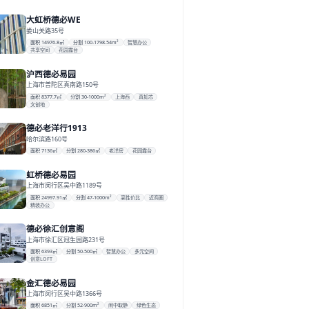
大虹桥德必WE
娄山关路35号
面积 14976.8㎡
分割 100-1798.54m²
智慧办公
共享空间
花园露台
沪西德必易园
上海市普陀区真南路150号
面积 8377.7㎡
分割 30-1000m²
上海西
真如芯
文创地
德必老洋行1913
哈尔滨路160号
面积 7136㎡
分割 280-386㎡
老洋房
花园露台
虹桥德必易园
上海市闵行区吴中路1189号
面积 24997.91㎡
分割 47-1000m²
高性价比
近商圈
精装办公
德必徐汇创意阁
上海市徐汇区冠生园路231号
面积 6393㎡
分割 50-500㎡
智慧办公
多元空间
创意LOFT
金汇德必易园
上海市闵行区吴中路1366号
面积 6851㎡
分割 52-900m²
闹中取静
绿色生态