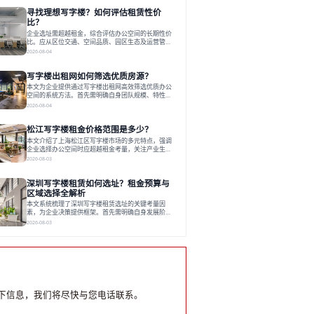
员工体验，倾向于提供全包式服务的办公空间。专业
寻找理想写字楼？如何评估租赁性价
运营方通过空间优化与社群服务，助力企业成长，推
动市场向多元化、高性价比方向发展。近年来，西安
比？
写字楼市场呈现出租金持续调整的态势，这一现象引
企业选址需超越租金，综合评估办公空间的长期性价
发了的广泛关注。作为西部重要
比。应从区位交通、空间品质、园区生态及运营管理
四个核心维度权衡财务支出与长期价值回报。理想的
2026-08-04
办公地点应能融合企业文化，通过优质环境、配套服
务及社群资源赋能业务增长，实现成本与价值的平
写字楼出租网如何筛选优质房源？
衡。对于许多正在成长或寻求稳定发展的企业而言，
寻找一处合适的办公空间是一项至关重要的决策。这
本文为企业提供通过写字楼出租网高效筛选优质办公
不仅关系到团队的日常工作效率与协作氛围，更直接
空间的系统方法。首先需明确自身团队规模、特性、
影响着企业的品牌形象、运营成本
预算等核心需求。线上筛选时，应深入解读房源参
2026-08-04
数、费用构成、配套服务及运营细节，并重视园区产
业生态与交通区位价值。同时，需考察运营方的品牌
松江写字楼租金价格范围是多少？
背景与持续服务能力。完成线上初选后，必须进行线
下实地验证，核对空间实景、测试设施、感受园区氛
本文介绍了上海松江区写字楼市场的多元特点，强调
围并确认合同条款，从而做出精确决策。在数字化时
企业选择办公空间时应超越租金考量，关注产业生态
代，写字楼出租网已成为企业寻找
与综合服务。文章分析了市场概况、影响空间价值的
2026-08-03
因素，并指出现代企业更需能促进发展的平台型空
间。之后，以德必集团为例，说明运营方如何通过构
深圳写字楼租赁如何选址？租金预算与
建服务生态助力企业成长，建议企业系统评估需求与
长期价值，选择匹配的发展载体。对于许多寻求在上
区域选择全解析
海松江区设立或扩展办公空间的企业而言，了解该区
本文系统梳理了深圳写字楼租赁选址的关键考量因
域的写字楼市场概况是决策的首先
素，为企业决策提供框架。首先需明确自身发展阶
段、团队规模和文化特质等核心需求。深圳多中心商
2026-08-03
务区各具特色：福田CBD高端成熟，南山科技园创新
活力强，前海具政策优势。除传统写字楼外，创意产
业园注重生态与社群，适合文创、科技类企业。评估
具体空间时，应关注布局实用性、配套设施及绿色环
境。谈判签约需审慎处理租期、费用等合同条款。选
址是综合性战略决策，旨在让办公
下信息，我们将尽快与您电话联系。