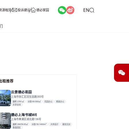
EN
房源租赁
投诉建议
德必家园
们
出租推荐
云景德必易园
上海市徐汇区冠生园路393号
面积 2781㎡
分割 60-500㎡
花园办公
精装办公
共享空间
德必上海书城WE
上海市黄浦区湖北路136号
面积 26678.65㎡
分割 50-1400m²
大师设计
潮流文创
垂直园区