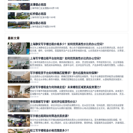
面积 36000㎡
分割 40-2400m²
花园办公
西虹桥
配套齐全
龙漕德必易园
上海市徐汇区龙漕路200弄19号
面积 2352㎡
分割 60-500㎡
地铁为邻
独栋办公
园林风
虹桥德必易园
上海市闵行区吴中路1189号
面积 24997.91㎡
分割 47-1000m²
高性价比
近商圈
精装办公
嘉加德必易园
上海市嘉定区环城路2390号
面积 32000㎡
分割 25-1000㎡
灵动办公
创意办公
生态办公
最新文章
上海静安写字楼出租价格多少？如何找到高性价比的办公空间？
本文为上海静安区企业选址提供系统指南。核心在于超越单纯租金比较，从企业实际需求出发，综合评
估交通、硬件、空间弹性、配套服务及产业生态等多维度价值，以实现成本与功能的挺好组合。文章提
出打破固定工位思维，采用精装灵活空间与共享配套以提升性价比，并通过不同规模企业的实际案例加
2026-08-04
以说明。之后指出，专业运营服务商提供的稳定环境、社群活动与产业集聚等增值服务，是很大化空间
上海写字楼出租平台如何选？如何找到高性价比的办公空间？
价值、助力企业成长的关键。对于许多在
在上海寻找高性价比办公空间，需系统权衡区位、成本、灵活性及服务。市场呈现多元化，企业常面临
租赁流程复杂、隐性成本高等挑战。选择平台时，应评估其专业性、产品多样性与服务完整性。以德必
为例，其提供从空间到生态的解决方案，通过特色园区、灵活产品和丰富配套，满足不同企业需求。企
2026-08-04
业应明确自身需求，实地考察，选择能支持长期发展、提升竞争力的办公空间。在上海寻找合适的办公
写字楼租赁平台如何精确匹配需求？签约后服务如何保障？
空间，对于企业行政负责人、中小企业主
企业选择办公空间面临两大挑战：精确匹配需求与保障后续服务。专业平台需提供贯穿租赁全周期的服
务，将企业从非核心事务中解放。精确匹配需结合企业规模、属性及文化需求，从基础筛选到深度对
接；签约后则需构建覆盖硬件运维、共享配套及专业物业的全周期保障体系。德必集团通过标准化服务
2026-08-04
与个性化运营结合，以全国布局和产业生态圈为企业提供稳定支持，体现了从信息撮合到深度服务的能
西安写字楼租金为何持续走低？未来哪些区域更具投资潜力？
力转变。在为企业寻找办公空间的过程中，
西安写字楼市场租金持续调整，主要受供应增加、企业需求理性化及产业需求结构变化影响。未来潜力
区域集中在产业集聚、交利及城市更新地带，如高新区和国际港务区。企业选址更注重综合成本、灵活
性与员工体验，倾向于提供全包式服务的办公空间。专业运营方通过空间优化与社群服务，助力企业成
2026-08-04
长，推动市场向多元化、高性价比方向发展。近年来，西安写字楼市场呈现出租金持续调整的态势，这
寻找理想写字楼？如何评估租赁性价比？
一现象引发了的广泛关注。作为西部重要
企业选址需超越租金，综合评估办公空间的长期性价比。应从区位交通、空间品质、园区生态及运营管
理四个核心维度权衡财务支出与长期价值回报。理想的办公地点应能融合企业文化，通过优质环境、配
套服务及社群资源赋能业务增长，实现成本与价值的平衡。对于许多正在成长或寻求稳定发展的企业而
2026-08-04
言，寻找一处合适的办公空间是一项至关重要的决策。这不仅关系到团队的日常工作效率与协作氛围，
写字楼出租网如何筛选优质房源？
更直接影响着企业的品牌形象、运营成本
本文为企业提供通过写字楼出租网高效筛选优质办公空间的系统方法。首先需明确自身团队规模、特
性、预算等核心需求。线上筛选时，应深入解读房源参数、费用构成、配套服务及运营细节，并重视园
区产业生态与交通区位价值。同时，需考察运营方的品牌背景与持续服务能力。完成线上初选后，必须
2026-08-04
进行线下实地验证，核对空间实景、测试设施、感受园区氛围并确认合同条款，从而做出精确决策。在
松江写字楼租金价格范围是多少？
数字化时代，写字楼出租网已成为企业寻找