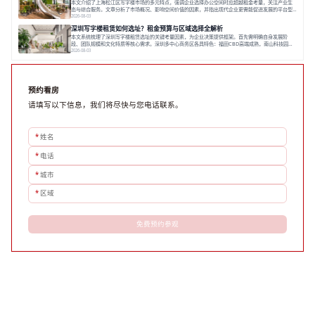
本文介绍了上海松江区写字楼市场的多元特点，强调企业选择办公空间时应超越租金考量，关注产业生
态与综合服务。文章分析了市场概况、影响空间价值的因素，并指出现代企业更需能促进发展的平台型
空间。之后，以德必集团为例，说明运营方如何通过构建服务生态助力企业成长，建议企业系统评估需
2026-08-03
求与长期价值，选择匹配的发展载体。对于许多寻求在上海松江区设立或扩展办公空间的企业而言，了
深圳写字楼租赁如何选址？租金预算与区域选择全解析
解该区域的写字楼市场概况是决策的首先
本文系统梳理了深圳写字楼租赁选址的关键考量因素，为企业决策提供框架。首先需明确自身发展阶
段、团队规模和文化特质等核心需求。深圳多中心商务区各具特色：福田CBD高端成熟，南山科技园创
新活力强，前海具政策优势。除传统写字楼外，创意产业园注重生态与社群，适合文创、科技类企业。
2026-08-03
评估具体空间时，应关注布局实用性、配套设施及绿色环境。谈判签约需审慎处理租期、费用等合同条
款。选址是综合性战略决策，旨在让办公
预约看房
请填写以下信息，我们将尽快与您电话联系。
*
姓名
*
电话
*
城市
*
区域
免费预约参观