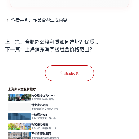
作者声明：作品含AI生成内容
上一篇：
合肥办公楼租赁如何选址？优质写字楼有哪些标准？
下一篇：
上海浦东写字楼租金价格范围？
返回列表
上海办公室租赁推荐
同心德必运动LOFT
上海市虹口区柳营路8号
面积 20000㎡
分割 20-2000㎡
历史感
数字化
文体商旅一体
甘泉德必易园
上海市普陀区交通路2447号
面积 7112.67㎡
分割 50-800m²
高性价比
中环内
近轨交
中航德必WE
上海徐汇区漕溪北路45号
面积 15000㎡
分割 90~1100㎡
徐家汇C位
地铁上盖
豪华露台
昭化德必易园
上海市长宁区昭化路357号
面积 12466㎡
分割 43-150㎡
花园办公
共享空间
西虹桥德必易园
上海市青浦区华徐公路605号