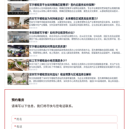
业应明确自身需求，实地考察，选择能支持长期发展、提升竞争力的办公空间。在上海寻找合适的办公
写字楼租赁平台如何精确匹配需求？签约后服务如何保障？
空间，对于企业行政负责人、中小企业主
企业选择办公空间面临两大挑战：精确匹配需求与保障后续服务。专业平台需提供贯穿租赁全周期的服
务，将企业从非核心事务中解放。精确匹配需结合企业规模、属性及文化需求，从基础筛选到深度对
接；签约后则需构建覆盖硬件运维、共享配套及专业物业的全周期保障体系。德必集团通过标准化服务
2026-08-04
与个性化运营结合，以全国布局和产业生态圈为企业提供稳定支持，体现了从信息撮合到深度服务的能
西安写字楼租金为何持续走低？未来哪些区域更具投资潜力？
力转变。在为企业寻找办公空间的过程中，
西安写字楼市场租金持续调整，主要受供应增加、企业需求理性化及产业需求结构变化影响。未来潜力
区域集中在产业集聚、交利及城市更新地带，如高新区和国际港务区。企业选址更注重综合成本、灵活
性与员工体验，倾向于提供全包式服务的办公空间。专业运营方通过空间优化与社群服务，助力企业成
2026-08-04
长，推动市场向多元化、高性价比方向发展。近年来，西安写字楼市场呈现出租金持续调整的态势，这
寻找理想写字楼？如何评估租赁性价比？
一现象引发了的广泛关注。作为西部重要
企业选址需超越租金，综合评估办公空间的长期性价比。应从区位交通、空间品质、园区生态及运营管
理四个核心维度权衡财务支出与长期价值回报。理想的办公地点应能融合企业文化，通过优质环境、配
套服务及社群资源赋能业务增长，实现成本与价值的平衡。对于许多正在成长或寻求稳定发展的企业而
2026-08-04
言，寻找一处合适的办公空间是一项至关重要的决策。这不仅关系到团队的日常工作效率与协作氛围，
写字楼出租网如何筛选优质房源？
更直接影响着企业的品牌形象、运营成本
本文为企业提供通过写字楼出租网高效筛选优质办公空间的系统方法。首先需明确自身团队规模、特
性、预算等核心需求。线上筛选时，应深入解读房源参数、费用构成、配套服务及运营细节，并重视园
区产业生态与交通区位价值。同时，需考察运营方的品牌背景与持续服务能力。完成线上初选后，必须
2026-08-04
进行线下实地验证，核对空间实景、测试设施、感受园区氛围并确认合同条款，从而做出精确决策。在
松江写字楼租金价格范围是多少？
数字化时代，写字楼出租网已成为企业寻找
本文介绍了上海松江区写字楼市场的多元特点，强调企业选择办公空间时应超越租金考量，关注产业生
态与综合服务。文章分析了市场概况、影响空间价值的因素，并指出现代企业更需能促进发展的平台型
空间。之后，以德必集团为例，说明运营方如何通过构建服务生态助力企业成长，建议企业系统评估需
2026-08-03
求与长期价值，选择匹配的发展载体。对于许多寻求在上海松江区设立或扩展办公空间的企业而言，了
深圳写字楼租赁如何选址？租金预算与区域选择全解析
解该区域的写字楼市场概况是决策的首先
本文系统梳理了深圳写字楼租赁选址的关键考量因素，为企业决策提供框架。首先需明确自身发展阶
段、团队规模和文化特质等核心需求。深圳多中心商务区各具特色：福田CBD高端成熟，南山科技园创
新活力强，前海具政策优势。除传统写字楼外，创意产业园注重生态与社群，适合文创、科技类企业。
2026-08-03
评估具体空间时，应关注布局实用性、配套设施及绿色环境。谈判签约需审慎处理租期、费用等合同条
款。选址是综合性战略决策，旨在让办公
预约看房
请填写以下信息，我们将尽快与您电话联系。
*
姓名
*
电话