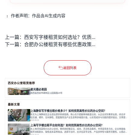
作者声明：作品含AI生成内容
上一篇：
西安写字楼租赁如何选址？优质办公空间哪里找？
下一篇：
合肥办公楼租赁有哪些优惠政策？
返回列表
西安办公室租赁推荐
星光德必易园
陕西省西安市碑林区公园南路26号
面积 18748.19㎡
双轨交
低密度
全配套
最新文章
上海静安写字楼出租价格多少？如何找到高性价比的办公空间？
本文为上海静安区企业选址提供系统指南。核心在于超越单纯租金比较，从企业实际需求出发，综合评
估交通、硬件、空间弹性、配套服务及产业生态等多维度价值，以实现成本与功能的挺好组合。文章提
出打破固定工位思维，采用精装灵活空间与共享配套以提升性价比，并通过不同规模企业的实际案例加
2026-08-04
以说明。之后指出，专业运营服务商提供的稳定环境、社群活动与产业集聚等增值服务，是很大化空间
上海写字楼出租平台如何选？如何找到高性价比的办公空间？
价值、助力企业成长的关键。对于许多在
在上海寻找高性价比办公空间，需系统权衡区位、成本、灵活性及服务。市场呈现多元化，企业常面临
租赁流程复杂、隐性成本高等挑战。选择平台时，应评估其专业性、产品多样性与服务完整性。以德必
为例，其提供从空间到生态的解决方案，通过特色园区、灵活产品和丰富配套，满足不同企业需求。企
2026-08-04