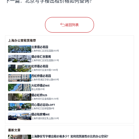
下一篇：
北京写字楼出租价格如何查询？
返回列表
上海办公室租赁推荐
云景德必易园
上海市徐汇区冠生园路393号
面积 2781㎡
分割 60-500㎡
花园办公
精装办公
共享空间
德必徐汇创意阁
上海市徐汇区冠生园路231号
面积 6393㎡
分割 50-500㎡
智慧办公
多元空间
创意LOFT
虹桥德必易园
上海市闵行区吴中路1189号
面积 24997.91㎡
分割 47-1000m²
高性价比
近商圈
精装办公
西虹桥德必易园
上海市青浦区华徐公路605号
面积 36000㎡
分割 40-2400m²
花园办公
西虹桥
配套齐全
大虹桥德必WE
娄山关路35号
面积 14976.8㎡
分割 100-1798.54m²
智慧办公
共享空间
花园露台
德必虹桥525
上海市闵行区金雨路55-59号
面积 7490㎡
分割 62-958m²
花园办公
共享空间
空间灵活分割
同心德必运动LOFT
上海市虹口区柳营路8号
面积 20000㎡
分割 20-2000㎡
历史感
数字化
文体商旅一体
德必陆家嘴WE
上海市浦东新区乳山路233号
面积 7000㎡
分割 30-1000m²
智慧办公
森林里
最新文章
上海静安写字楼出租价格多少？如何找到高性价比的办公空间？