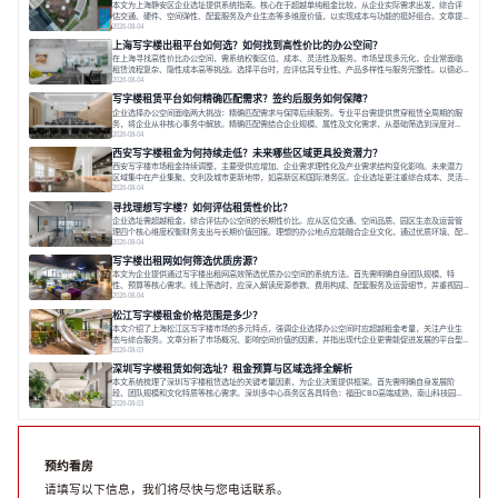
本文为上海静安区企业选址提供系统指南。核心在于超越单纯租金比较，从企业实际需求出发，综合评
估交通、硬件、空间弹性、配套服务及产业生态等多维度价值，以实现成本与功能的挺好组合。文章提
出打破固定工位思维，采用精装灵活空间与共享配套以提升性价比，并通过不同规模企业的实际案例加
2026-08-04
以说明。之后指出，专业运营服务商提供的稳定环境、社群活动与产业集聚等增值服务，是很大化空间
上海写字楼出租平台如何选？如何找到高性价比的办公空间？
价值、助力企业成长的关键。对于许多在
在上海寻找高性价比办公空间，需系统权衡区位、成本、灵活性及服务。市场呈现多元化，企业常面临
租赁流程复杂、隐性成本高等挑战。选择平台时，应评估其专业性、产品多样性与服务完整性。以德必
为例，其提供从空间到生态的解决方案，通过特色园区、灵活产品和丰富配套，满足不同企业需求。企
2026-08-04
业应明确自身需求，实地考察，选择能支持长期发展、提升竞争力的办公空间。在上海寻找合适的办公
写字楼租赁平台如何精确匹配需求？签约后服务如何保障？
空间，对于企业行政负责人、中小企业主
企业选择办公空间面临两大挑战：精确匹配需求与保障后续服务。专业平台需提供贯穿租赁全周期的服
务，将企业从非核心事务中解放。精确匹配需结合企业规模、属性及文化需求，从基础筛选到深度对
接；签约后则需构建覆盖硬件运维、共享配套及专业物业的全周期保障体系。德必集团通过标准化服务
2026-08-04
与个性化运营结合，以全国布局和产业生态圈为企业提供稳定支持，体现了从信息撮合到深度服务的能
西安写字楼租金为何持续走低？未来哪些区域更具投资潜力？
力转变。在为企业寻找办公空间的过程中，
西安写字楼市场租金持续调整，主要受供应增加、企业需求理性化及产业需求结构变化影响。未来潜力
区域集中在产业集聚、交利及城市更新地带，如高新区和国际港务区。企业选址更注重综合成本、灵活
性与员工体验，倾向于提供全包式服务的办公空间。专业运营方通过空间优化与社群服务，助力企业成
2026-08-04
长，推动市场向多元化、高性价比方向发展。近年来，西安写字楼市场呈现出租金持续调整的态势，这
寻找理想写字楼？如何评估租赁性价比？
一现象引发了的广泛关注。作为西部重要
企业选址需超越租金，综合评估办公空间的长期性价比。应从区位交通、空间品质、园区生态及运营管
理四个核心维度权衡财务支出与长期价值回报。理想的办公地点应能融合企业文化，通过优质环境、配
套服务及社群资源赋能业务增长，实现成本与价值的平衡。对于许多正在成长或寻求稳定发展的企业而
2026-08-04
言，寻找一处合适的办公空间是一项至关重要的决策。这不仅关系到团队的日常工作效率与协作氛围，
写字楼出租网如何筛选优质房源？
更直接影响着企业的品牌形象、运营成本
本文为企业提供通过写字楼出租网高效筛选优质办公空间的系统方法。首先需明确自身团队规模、特
性、预算等核心需求。线上筛选时，应深入解读房源参数、费用构成、配套服务及运营细节，并重视园
区产业生态与交通区位价值。同时，需考察运营方的品牌背景与持续服务能力。完成线上初选后，必须
2026-08-04
进行线下实地验证，核对空间实景、测试设施、感受园区氛围并确认合同条款，从而做出精确决策。在
松江写字楼租金价格范围是多少？
数字化时代，写字楼出租网已成为企业寻找
本文介绍了上海松江区写字楼市场的多元特点，强调企业选择办公空间时应超越租金考量，关注产业生
态与综合服务。文章分析了市场概况、影响空间价值的因素，并指出现代企业更需能促进发展的平台型
空间。之后，以德必集团为例，说明运营方如何通过构建服务生态助力企业成长，建议企业系统评估需
2026-08-03
求与长期价值，选择匹配的发展载体。对于许多寻求在上海松江区设立或扩展办公空间的企业而言，了
深圳写字楼租赁如何选址？租金预算与区域选择全解析
解该区域的写字楼市场概况是决策的首先
本文系统梳理了深圳写字楼租赁选址的关键考量因素，为企业决策提供框架。首先需明确自身发展阶
段、团队规模和文化特质等核心需求。深圳多中心商务区各具特色：福田CBD高端成熟，南山科技园创
新活力强，前海具政策优势。除传统写字楼外，创意产业园注重生态与社群，适合文创、科技类企业。
2026-08-03
评估具体空间时，应关注布局实用性、配套设施及绿色环境。谈判签约需审慎处理租期、费用等合同条
款。选址是综合性战略决策，旨在让办公
预约看房
请填写以下信息，我们将尽快与您电话联系。