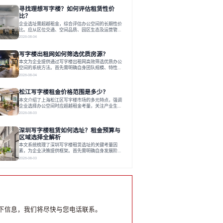
员工体验，倾向于提供全包式服务的办公空间。专业
寻找理想写字楼？如何评估租赁性价
运营方通过空间优化与社群服务，助力企业成长，推
动市场向多元化、高性价比方向发展。近年来，西安
比？
写字楼市场呈现出租金持续调整的态势，这一现象引
企业选址需超越租金，综合评估办公空间的长期性价
发了的广泛关注。作为西部重要
比。应从区位交通、空间品质、园区生态及运营管理
四个核心维度权衡财务支出与长期价值回报。理想的
2026-08-04
办公地点应能融合企业文化，通过优质环境、配套服
务及社群资源赋能业务增长，实现成本与价值的平
写字楼出租网如何筛选优质房源？
衡。对于许多正在成长或寻求稳定发展的企业而言，
寻找一处合适的办公空间是一项至关重要的决策。这
本文为企业提供通过写字楼出租网高效筛选优质办公
不仅关系到团队的日常工作效率与协作氛围，更直接
空间的系统方法。首先需明确自身团队规模、特性、
影响着企业的品牌形象、运营成本
预算等核心需求。线上筛选时，应深入解读房源参
2026-08-04
数、费用构成、配套服务及运营细节，并重视园区产
业生态与交通区位价值。同时，需考察运营方的品牌
松江写字楼租金价格范围是多少？
背景与持续服务能力。完成线上初选后，必须进行线
下实地验证，核对空间实景、测试设施、感受园区氛
本文介绍了上海松江区写字楼市场的多元特点，强调
围并确认合同条款，从而做出精确决策。在数字化时
企业选择办公空间时应超越租金考量，关注产业生态
代，写字楼出租网已成为企业寻找
与综合服务。文章分析了市场概况、影响空间价值的
2026-08-03
因素，并指出现代企业更需能促进发展的平台型空
间。之后，以德必集团为例，说明运营方如何通过构
深圳写字楼租赁如何选址？租金预算与
建服务生态助力企业成长，建议企业系统评估需求与
长期价值，选择匹配的发展载体。对于许多寻求在上
区域选择全解析
海松江区设立或扩展办公空间的企业而言，了解该区
本文系统梳理了深圳写字楼租赁选址的关键考量因
域的写字楼市场概况是决策的首先
素，为企业决策提供框架。首先需明确自身发展阶
段、团队规模和文化特质等核心需求。深圳多中心商
2026-08-03
务区各具特色：福田CBD高端成熟，南山科技园创新
活力强，前海具政策优势。除传统写字楼外，创意产
业园注重生态与社群，适合文创、科技类企业。评估
具体空间时，应关注布局实用性、配套设施及绿色环
境。谈判签约需审慎处理租期、费用等合同条款。选
址是综合性战略决策，旨在让办公
下信息，我们将尽快与您电话联系。