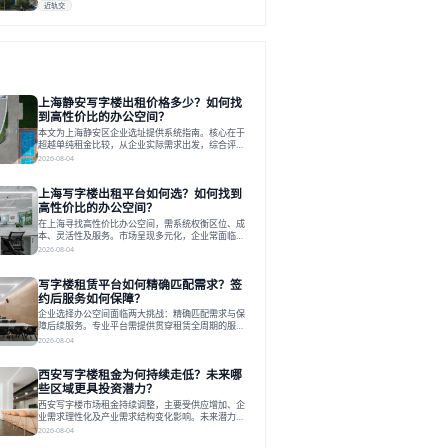
近轨交
上海静安写字楼出租价格多少？如何找
到高性价比的办公空间？
本文为上海静安区企业选址提供系统指南。核心在于
超越单纯租金比较，从企业实际需求出发，综合评估
交通、硬件、空间弹性、配套服务及产业生态等多维
2026-08-04
度价值，以实现成本与功能的挺好组合。文章提出打
破固定工位思维，采用精装灵活空间与共享配套以提
上海写字楼出租平台如何选？如何找到
升性价比，并通过不同规模企业的实际案例加以说
明。之后指出，专业运营服务商提供的稳定环境、社
高性价比的办公空间？
群活动与产业集聚等增值服务，是很大化空间价值、
在上海寻找高性价比办公空间，需系统权衡区位、成
助力企业成长的关键。对于许多在
本、灵活性及服务。市场呈现多元化，企业常面临租
赁流程复杂、隐性成本高等挑战。选择平台时，应评
2026-08-04
估其专业性、产品多样性与服务完整性。以德必为
例，其提供从空间到生态的解决方案，通过特色园
写字楼租赁平台如何精确匹配需求？签
区、灵活产品和丰富配套，满足不同企业需求。企业
应明确自身需求，实地考察，选择能支持长期发展、
约后服务如何保障？
提升竞争力的办公空间。在上海寻找合适的办公空
企业选择办公空间面临两大挑战：精确匹配需求与保
间，对于企业行政负责人、中小企业主
障后续服务。专业平台需提供贯穿租赁全周期的服
务，将企业从非核心事务中解放。精确匹配需结合企
2026-08-04
业规模、属性及文化需求，从基础筛选到深度对接；
签约后则需构建覆盖硬件运维、共享配套及专业物业
西安写字楼租金为何持续走低？未来哪
的全周期保障体系。德必集团通过标准化服务与个性
化运营结合，以全国布局和产业生态圈为企业提供稳
些区域更具投资潜力？
定支持，体现了从信息撮合到深度服务的能力转变。
西安写字楼市场租金持续调整，主要受供应增加、企
在为企业寻找办公空间的过程中，
业需求理性化及产业需求结构变化影响。未来潜力区
域集中在产业集聚、交利及城市更新地带，如高新区
2026-08-04
和国际港务区。企业选址更注重综合成本、灵活性与