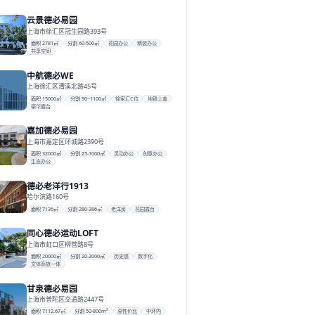
云景德必易园
上海市徐汇区冠生园路393号
面积 2781㎡
分割 60-500㎡
花园办公
精装办公
共享空间
中航德必WE
上海徐汇区漕溪北路45号
面积 15000㎡
分割 90~1100㎡
徐家汇C位
地铁上盖
豪华露台
嘉加德必易园
上海市嘉定区环城路2390号
面积 32000㎡
分割 25-1000㎡
灵动办公
创意办公
生态办公
德必老洋行1913
哈尔滨路160号
面积 7136㎡
分割 280-386㎡
老洋房
花园露台
同心德必运动LOFT
上海市虹口区柳营路8号
面积 20000㎡
分割 20-2000㎡
历史感
数字化
文体商旅一体
甘泉德必易园
上海市普陀区交通路2447号
面积 7112.67㎡
分割 50-800m²
高性价比
中环内