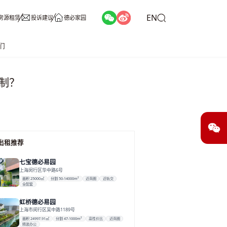
EN
房源租赁
投诉建议
德必家园
们
制？
出租推荐
七宝德必易园
上海闵行区华中路6号
面积 25000㎡
分割 50-14000m²
近商圈
近轨交
全配套
虹桥德必易园
上海市闵行区吴中路1189号
面积 24997.91㎡
分割 47-1000m²
高性价比
近商圈
精装办公