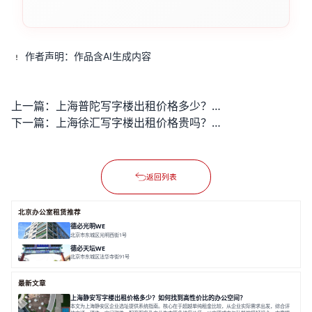
作者声明：作品含AI生成内容
上一篇：
上海普陀写字楼出租价格多少？如何快速找到高性价比办公空间？
下一篇：
上海徐汇写字楼出租价格贵吗？如何找到性价比高的办公空间？
返回列表
北京办公室租赁推荐
德必光明WE
北京市东城区光明西街1号
面积 9500㎡
分割 50-2700㎡
精装修办公
花园办公
LOFT/平层
德必天坛WE
北京市东城区法华寺街91号
面积 22000㎡
分割 25-1420 ㎡
花园办公
咖啡休闲
手作惬意
最新文章
上海静安写字楼出租价格多少？如何找到高性价比的办公空间？
本文为上海静安区企业选址提供系统指南。核心在于超越单纯租金比较，从企业实际需求出发，综合评