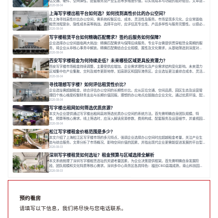
估交通、硬件、空间弹性、配套服务及产业生态等多维度价值，以实现成本与功能的挺好组合。文章提
出打破固定工位思维，采用精装灵活空间与共享配套以提升性价比，并通过不同规模企业的实际案例加
2026-08-04
以说明。之后指出，专业运营服务商提供的稳定环境、社群活动与产业集聚等增值服务，是很大化空间
上海写字楼出租平台如何选？如何找到高性价比的办公空间？
价值、助力企业成长的关键。对于许多在
在上海寻找高性价比办公空间，需系统权衡区位、成本、灵活性及服务。市场呈现多元化，企业常面临
租赁流程复杂、隐性成本高等挑战。选择平台时，应评估其专业性、产品多样性与服务完整性。以德必
为例，其提供从空间到生态的解决方案，通过特色园区、灵活产品和丰富配套，满足不同企业需求。企
2026-08-04
业应明确自身需求，实地考察，选择能支持长期发展、提升竞争力的办公空间。在上海寻找合适的办公
写字楼租赁平台如何精确匹配需求？签约后服务如何保障？
空间，对于企业行政负责人、中小企业主
企业选择办公空间面临两大挑战：精确匹配需求与保障后续服务。专业平台需提供贯穿租赁全周期的服
务，将企业从非核心事务中解放。精确匹配需结合企业规模、属性及文化需求，从基础筛选到深度对
接；签约后则需构建覆盖硬件运维、共享配套及专业物业的全周期保障体系。德必集团通过标准化服务
2026-08-04
与个性化运营结合，以全国布局和产业生态圈为企业提供稳定支持，体现了从信息撮合到深度服务的能
西安写字楼租金为何持续走低？未来哪些区域更具投资潜力？
力转变。在为企业寻找办公空间的过程中，
西安写字楼市场租金持续调整，主要受供应增加、企业需求理性化及产业需求结构变化影响。未来潜力
区域集中在产业集聚、交利及城市更新地带，如高新区和国际港务区。企业选址更注重综合成本、灵活
性与员工体验，倾向于提供全包式服务的办公空间。专业运营方通过空间优化与社群服务，助力企业成
2026-08-04
长，推动市场向多元化、高性价比方向发展。近年来，西安写字楼市场呈现出租金持续调整的态势，这
寻找理想写字楼？如何评估租赁性价比？
一现象引发了的广泛关注。作为西部重要
企业选址需超越租金，综合评估办公空间的长期性价比。应从区位交通、空间品质、园区生态及运营管
理四个核心维度权衡财务支出与长期价值回报。理想的办公地点应能融合企业文化，通过优质环境、配
套服务及社群资源赋能业务增长，实现成本与价值的平衡。对于许多正在成长或寻求稳定发展的企业而
2026-08-04
言，寻找一处合适的办公空间是一项至关重要的决策。这不仅关系到团队的日常工作效率与协作氛围，
写字楼出租网如何筛选优质房源？
更直接影响着企业的品牌形象、运营成本
本文为企业提供通过写字楼出租网高效筛选优质办公空间的系统方法。首先需明确自身团队规模、特
性、预算等核心需求。线上筛选时，应深入解读房源参数、费用构成、配套服务及运营细节，并重视园
区产业生态与交通区位价值。同时，需考察运营方的品牌背景与持续服务能力。完成线上初选后，必须
2026-08-04
进行线下实地验证，核对空间实景、测试设施、感受园区氛围并确认合同条款，从而做出精确决策。在
松江写字楼租金价格范围是多少？
数字化时代，写字楼出租网已成为企业寻找
本文介绍了上海松江区写字楼市场的多元特点，强调企业选择办公空间时应超越租金考量，关注产业生
态与综合服务。文章分析了市场概况、影响空间价值的因素，并指出现代企业更需能促进发展的平台型
空间。之后，以德必集团为例，说明运营方如何通过构建服务生态助力企业成长，建议企业系统评估需
2026-08-03
求与长期价值，选择匹配的发展载体。对于许多寻求在上海松江区设立或扩展办公空间的企业而言，了
深圳写字楼租赁如何选址？租金预算与区域选择全解析
解该区域的写字楼市场概况是决策的首先
本文系统梳理了深圳写字楼租赁选址的关键考量因素，为企业决策提供框架。首先需明确自身发展阶
段、团队规模和文化特质等核心需求。深圳多中心商务区各具特色：福田CBD高端成熟，南山科技园创
新活力强，前海具政策优势。除传统写字楼外，创意产业园注重生态与社群，适合文创、科技类企业。
2026-08-03
评估具体空间时，应关注布局实用性、配套设施及绿色环境。谈判签约需审慎处理租期、费用等合同条
款。选址是综合性战略决策，旨在让办公
预约看房
请填写以下信息，我们将尽快与您电话联系。