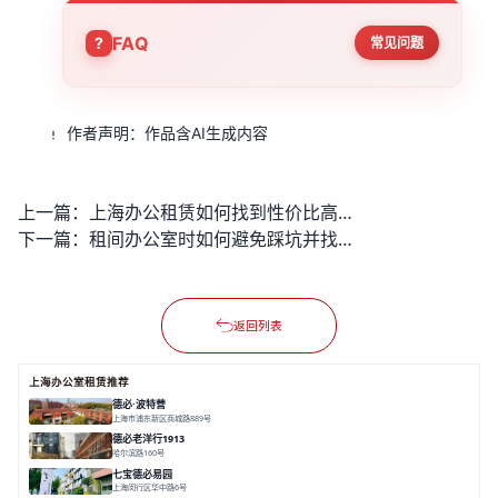
FAQ
常见问题
作者声明：作品含AI生成内容
上一篇：
上海办公租赁如何找到性价比高且交利的办公空间？
下一篇：
租间办公室时如何避免踩坑并找到性价比很高的选择？
返回列表
上海办公室租赁推荐
德必·波特营
上海市浦东新区商城路889号
面积 20000㎡
分割 20-1000m²
花园独栋
自然赋能
圈层共享
德必老洋行1913
哈尔滨路160号
面积 7136㎡
分割 280-386㎡
老洋房
花园露台
七宝德必易园
上海闵行区华中路6号
面积 25000㎡
分割 50-14000m²
近商圈
近轨交
全配套