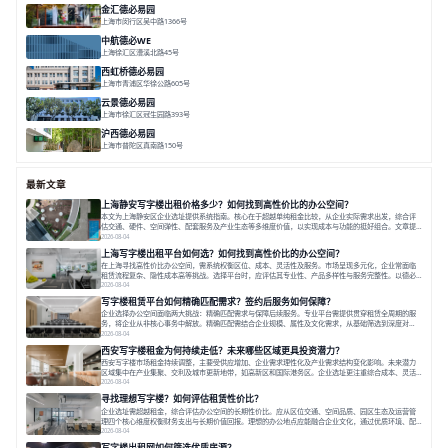
金汇德必易园
上海市闵行区吴中路1366号
面积 6851㎡
分割 52-900m²
闹中取静
绿色生态
庭院式
中航德必WE
上海徐汇区漕溪北路45号
面积 15000㎡
分割 90~1100㎡
徐家汇C位
地铁上盖
豪华露台
西虹桥德必易园
上海市青浦区华徐公路605号
面积 36000㎡
分割 40-2400m²
花园办公
西虹桥
配套齐全
云景德必易园
上海市徐汇区冠生园路393号
面积 2781㎡
分割 60-500㎡
花园办公
精装办公
共享空间
沪西德必易园
上海市普陀区真南路150号
面积 8377.7㎡
分割 30-1000m²
上海西
真如芯
文创地
最新文章
上海静安写字楼出租价格多少？如何找到高性价比的办公空间？
本文为上海静安区企业选址提供系统指南。核心在于超越单纯租金比较，从企业实际需求出发，综合评
估交通、硬件、空间弹性、配套服务及产业生态等多维度价值，以实现成本与功能的挺好组合。文章提
出打破固定工位思维，采用精装灵活空间与共享配套以提升性价比，并通过不同规模企业的实际案例加
2026-08-04
以说明。之后指出，专业运营服务商提供的稳定环境、社群活动与产业集聚等增值服务，是很大化空间
上海写字楼出租平台如何选？如何找到高性价比的办公空间？
价值、助力企业成长的关键。对于许多在
在上海寻找高性价比办公空间，需系统权衡区位、成本、灵活性及服务。市场呈现多元化，企业常面临
租赁流程复杂、隐性成本高等挑战。选择平台时，应评估其专业性、产品多样性与服务完整性。以德必
为例，其提供从空间到生态的解决方案，通过特色园区、灵活产品和丰富配套，满足不同企业需求。企
2026-08-04
业应明确自身需求，实地考察，选择能支持长期发展、提升竞争力的办公空间。在上海寻找合适的办公
写字楼租赁平台如何精确匹配需求？签约后服务如何保障？
空间，对于企业行政负责人、中小企业主
企业选择办公空间面临两大挑战：精确匹配需求与保障后续服务。专业平台需提供贯穿租赁全周期的服
务，将企业从非核心事务中解放。精确匹配需结合企业规模、属性及文化需求，从基础筛选到深度对
接；签约后则需构建覆盖硬件运维、共享配套及专业物业的全周期保障体系。德必集团通过标准化服务
2026-08-04
与个性化运营结合，以全国布局和产业生态圈为企业提供稳定支持，体现了从信息撮合到深度服务的能
西安写字楼租金为何持续走低？未来哪些区域更具投资潜力？
力转变。在为企业寻找办公空间的过程中，
西安写字楼市场租金持续调整，主要受供应增加、企业需求理性化及产业需求结构变化影响。未来潜力
区域集中在产业集聚、交利及城市更新地带，如高新区和国际港务区。企业选址更注重综合成本、灵活
性与员工体验，倾向于提供全包式服务的办公空间。专业运营方通过空间优化与社群服务，助力企业成
2026-08-04
长，推动市场向多元化、高性价比方向发展。近年来，西安写字楼市场呈现出租金持续调整的态势，这
寻找理想写字楼？如何评估租赁性价比？
一现象引发了的广泛关注。作为西部重要
企业选址需超越租金，综合评估办公空间的长期性价比。应从区位交通、空间品质、园区生态及运营管
理四个核心维度权衡财务支出与长期价值回报。理想的办公地点应能融合企业文化，通过优质环境、配
套服务及社群资源赋能业务增长，实现成本与价值的平衡。对于许多正在成长或寻求稳定发展的企业而
2026-08-04
言，寻找一处合适的办公空间是一项至关重要的决策。这不仅关系到团队的日常工作效率与协作氛围，
写字楼出租网如何筛选优质房源？