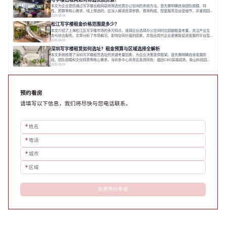
更直接影响着企业的品牌形象、运营成本
本文为企业提供通过写字楼出租网高效筛选优质办公空间的系统方法。首先需明确自身团队规模、特
性、预算等核心需求。线上筛选时，应深入解读房源参数、费用构成、配套服务及运营细节，并重视园
区产业生态与交通区位价值。同时，需考察运营方的品牌背景与持续服务能力。完成线上初选后，必须
2026-08-04
进行线下实地验证，核对空间实景、测试设施、感受园区氛围并确认合同条款，从而做出精确决策。在
松江写字楼租金价格范围是多少？
数字化时代，写字楼出租网已成为企业寻找
本文介绍了上海松江区写字楼市场的多元特点，强调企业选择办公空间时应超越租金考量，关注产业生
态与综合服务。文章分析了市场概况、影响空间价值的因素，并指出现代企业更需能促进发展的平台型
空间。之后，以德必集团为例，说明运营方如何通过构建服务生态助力企业成长，建议企业系统评估需
2026-08-03
求与长期价值，选择匹配的发展载体。对于许多寻求在上海松江区设立或扩展办公空间的企业而言，了
深圳写字楼租赁如何选址？租金预算与区域选择全解析
解该区域的写字楼市场概况是决策的首先
本文系统梳理了深圳写字楼租赁选址的关键考量因素，为企业决策提供框架。首先需明确自身发展阶
段、团队规模和文化特质等核心需求。深圳多中心商务区各具特色：福田CBD高端成熟，南山科技园创
新活力强，前海具政策优势。除传统写字楼外，创意产业园注重生态与社群，适合文创、科技类企业。
2026-08-03
评估具体空间时，应关注布局实用性、配套设施及绿色环境。谈判签约需审慎处理租期、费用等合同条
款。选址是综合性战略决策，旨在让办公
预约看房
请填写以下信息，我们将尽快与您电话联系。
*
姓名
*
电话
*
城市
*
区域
免费预约参观