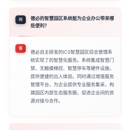
德必的智慧园区系统能为企业办公带来哪
问
些便利？
答
德必自主研发的ICS智慧园区综合管理系
统实现了的智慧化服务。系统集成智慧门
禁、无触摸梯控、智慧停车等硬件设施，
提供便捷的出入体验。同时通过增值服务
管理平台，为企业提供专业服务集采，构
建园区内部生态服务圈，促进企业间的资
源对接与合作。