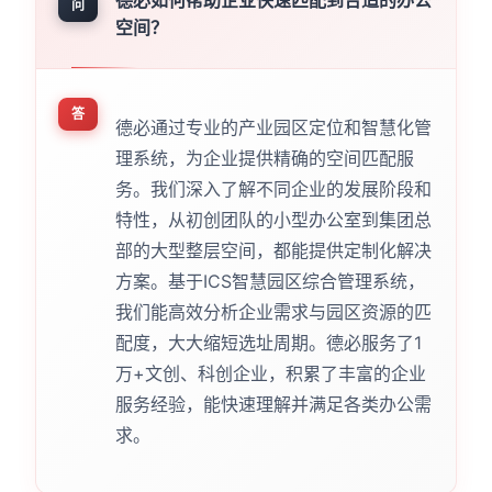
德必如何帮助企业快速匹配到合适的办公
问
空间？
答
德必通过专业的产业园区定位和智慧化管
理系统，为企业提供精确的空间匹配服
务。我们深入了解不同企业的发展阶段和
特性，从初创团队的小型办公室到集团总
部的大型整层空间，都能提供定制化解决
方案。基于ICS智慧园区综合管理系统，
我们能高效分析企业需求与园区资源的匹
配度，大大缩短选址周期。德必服务了1
万+文创、科创企业，积累了丰富的企业
服务经验，能快速理解并满足各类办公需
求。