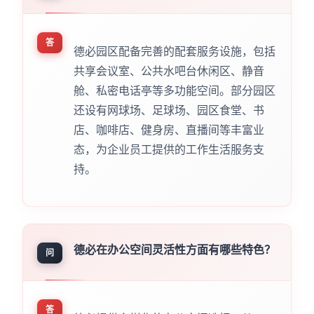
答
德必园区配备完善的配套服务设施，包括
共享会议室、公共水吧台休闲区、静音
舱、私密电话亭等多功能空间。部分园区
还设有网球场、足球场、园区食堂、书
店、咖啡店、健身房、直播间等丰富业
态，为企业员工提供的工作生活服务支
持。
德必在办公空间灵活性方面有哪些特色？
问
答