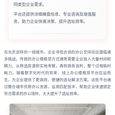
同类型企业需求。
平台还提供详细楼盘信息、专业咨询及增值服
务，助力企业快速决策，提升选址效率。
在北京这样的一线城市，企业寻找合适的办公空间往往面临诸
多挑战。传统的办公楼租赁方式通常需要企业投入大量时间和
精力，从筛选房源到实地考察，再到商务谈判，整个过程耗时
耗力。随着数字化时代的到来，线上办公楼租赁平台应运而
生，为企业提供了更高效、便捷的选址解决方案。这些平台通
过整合城市优质办公资源，运用匹配技术，帮助企业快速锁定
符合需求的办公场所，大大提升了选址效率。