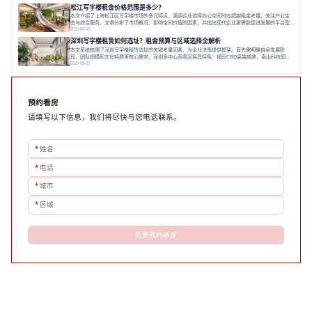
进行线下实地验证，核对空间实景、测试设施、感受园区氛围并确认合同条款，从而做出精确决策。在
松江写字楼租金价格范围是多少？
数字化时代，写字楼出租网已成为企业寻找
本文介绍了上海松江区写字楼市场的多元特点，强调企业选择办公空间时应超越租金考量，关注产业生
态与综合服务。文章分析了市场概况、影响空间价值的因素，并指出现代企业更需能促进发展的平台型
空间。之后，以德必集团为例，说明运营方如何通过构建服务生态助力企业成长，建议企业系统评估需
2026-08-03
求与长期价值，选择匹配的发展载体。对于许多寻求在上海松江区设立或扩展办公空间的企业而言，了
深圳写字楼租赁如何选址？租金预算与区域选择全解析
解该区域的写字楼市场概况是决策的首先
本文系统梳理了深圳写字楼租赁选址的关键考量因素，为企业决策提供框架。首先需明确自身发展阶
段、团队规模和文化特质等核心需求。深圳多中心商务区各具特色：福田CBD高端成熟，南山科技园创
新活力强，前海具政策优势。除传统写字楼外，创意产业园注重生态与社群，适合文创、科技类企业。
2026-08-03
评估具体空间时，应关注布局实用性、配套设施及绿色环境。谈判签约需审慎处理租期、费用等合同条
款。选址是综合性战略决策，旨在让办公
预约看房
请填写以下信息，我们将尽快与您电话联系。
*
姓名
*
电话
*
城市
*
区域
免费预约参观