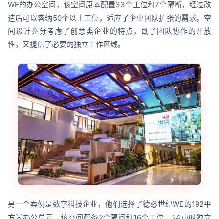
WE的办公空间，该空间原本配置33个工位和7个隔断，经过改
造后可以容纳50个以上工位，适应了企业团队扩张的需求。空
间设计充分考虑了创意类企业的特点，既了团队协作的开放
性，又提供了必要的独立工作区域。
另一个案例是数字科技企业，他们选择了德必世纪WE的192平
方米办公单元。该空间配备2个隔间和16个工位，24小时独立