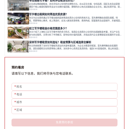
寻找理想写字楼？如何评估租赁性价比？
一现象引发了的广泛关注。作为西部重要
企业选址需超越租金，综合评估办公空间的长期性价比。应从区位交通、空间品质、园区生态及运营管
理四个核心维度权衡财务支出与长期价值回报。理想的办公地点应能融合企业文化，通过优质环境、配
套服务及社群资源赋能业务增长，实现成本与价值的平衡。对于许多正在成长或寻求稳定发展的企业而
2026-08-04
言，寻找一处合适的办公空间是一项至关重要的决策。这不仅关系到团队的日常工作效率与协作氛围，
写字楼出租网如何筛选优质房源？
更直接影响着企业的品牌形象、运营成本
本文为企业提供通过写字楼出租网高效筛选优质办公空间的系统方法。首先需明确自身团队规模、特
性、预算等核心需求。线上筛选时，应深入解读房源参数、费用构成、配套服务及运营细节，并重视园
区产业生态与交通区位价值。同时，需考察运营方的品牌背景与持续服务能力。完成线上初选后，必须
2026-08-04
进行线下实地验证，核对空间实景、测试设施、感受园区氛围并确认合同条款，从而做出精确决策。在
松江写字楼租金价格范围是多少？
数字化时代，写字楼出租网已成为企业寻找
本文介绍了上海松江区写字楼市场的多元特点，强调企业选择办公空间时应超越租金考量，关注产业生
态与综合服务。文章分析了市场概况、影响空间价值的因素，并指出现代企业更需能促进发展的平台型
空间。之后，以德必集团为例，说明运营方如何通过构建服务生态助力企业成长，建议企业系统评估需
2026-08-03
求与长期价值，选择匹配的发展载体。对于许多寻求在上海松江区设立或扩展办公空间的企业而言，了
深圳写字楼租赁如何选址？租金预算与区域选择全解析
解该区域的写字楼市场概况是决策的首先
本文系统梳理了深圳写字楼租赁选址的关键考量因素，为企业决策提供框架。首先需明确自身发展阶
段、团队规模和文化特质等核心需求。深圳多中心商务区各具特色：福田CBD高端成熟，南山科技园创
新活力强，前海具政策优势。除传统写字楼外，创意产业园注重生态与社群，适合文创、科技类企业。
2026-08-03
评估具体空间时，应关注布局实用性、配套设施及绿色环境。谈判签约需审慎处理租期、费用等合同条
款。选址是综合性战略决策，旨在让办公
预约看房
请填写以下信息，我们将尽快与您电话联系。
*
姓名
*
电话
*
城市
*
区域
免费预约参观