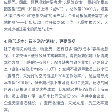
应期等。因此，预算规划时要考虑“长期兼容性”。德必的“垂直
园区型”空间（如德必上海书城WE），总体量29000方，涵盖
从“联合办公”到“总部空间”的全户型，企业可根据成长需求“原
地扩张”——比如从20工位升级到50工位，无需更换园区，大
大减少搬迁带来的风险与成本。
4. 隐形成本：看不见的“消耗”，更要重视
除了看得见的租金、物业费，还有很多“隐形成本”容易被忽
视：比如交通不便导致员工离职率高，需要频繁招聘（招聘成
本约为员工月薪的1—2倍）；配套缺失导致企业要自己建会议
室（设备+装修成本约5—10万）；空间不通透导致员工效率低
（据研究，采光好的空间能提升20%工作效率）。这些隐形成
本看似“不显眼”，但长期积累下来可能比租金更高。德必的园
区设计从根源上减少这些成本：比如德必世纪WE靠近上海南
站，员工通勤方便，离职率比同区域低15%；有共享会议室，
企业无需自己建设；户型南北通透，采光充足，员工效率更
高。