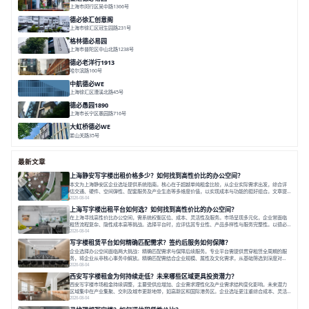
上海市闵行区吴中路1366号
面积 6851㎡
分割 52-900m²
闹中取静
绿色生态
庭院式
德必徐汇创意阁
上海市徐汇区冠生园路231号
面积 6393㎡
分割 50-500㎡
智慧办公
多元空间
创意LOFT
格林德必易园
上海市普陀区中山北路1238号
面积 1854.17㎡
分割 150-400m²
高性价比
内环内
庭院办公
德必老洋行1913
哈尔滨路160号
面积 7136㎡
分割 280-386㎡
老洋房
花园露台
中航德必WE
上海徐汇区漕溪北路45号
面积 15000㎡
分割 90~1100㎡
徐家汇C位
地铁上盖
豪华露台
德必愚园1890
上海市长宁区愚园路716号
面积 14976.8m²
分割 100-400m²
花园洋房
独栋建筑
欧式风格
大虹桥德必WE
娄山关路35号
面积 14976.8㎡
分割 100-1798.54m²
智慧办公
共享空间
花园露台
最新文章
上海静安写字楼出租价格多少？如何找到高性价比的办公空间？
本文为上海静安区企业选址提供系统指南。核心在于超越单纯租金比较，从企业实际需求出发，综合评
估交通、硬件、空间弹性、配套服务及产业生态等多维度价值，以实现成本与功能的挺好组合。文章提
出打破固定工位思维，采用精装灵活空间与共享配套以提升性价比，并通过不同规模企业的实际案例加
2026-08-04
以说明。之后指出，专业运营服务商提供的稳定环境、社群活动与产业集聚等增值服务，是很大化空间
上海写字楼出租平台如何选？如何找到高性价比的办公空间？
价值、助力企业成长的关键。对于许多在
在上海寻找高性价比办公空间，需系统权衡区位、成本、灵活性及服务。市场呈现多元化，企业常面临
租赁流程复杂、隐性成本高等挑战。选择平台时，应评估其专业性、产品多样性与服务完整性。以德必
为例，其提供从空间到生态的解决方案，通过特色园区、灵活产品和丰富配套，满足不同企业需求。企
2026-08-04
业应明确自身需求，实地考察，选择能支持长期发展、提升竞争力的办公空间。在上海寻找合适的办公
写字楼租赁平台如何精确匹配需求？签约后服务如何保障？
空间，对于企业行政负责人、中小企业主
企业选择办公空间面临两大挑战：精确匹配需求与保障后续服务。专业平台需提供贯穿租赁全周期的服
务，将企业从非核心事务中解放。精确匹配需结合企业规模、属性及文化需求，从基础筛选到深度对
接；签约后则需构建覆盖硬件运维、共享配套及专业物业的全周期保障体系。德必集团通过标准化服务
2026-08-04
与个性化运营结合，以全国布局和产业生态圈为企业提供稳定支持，体现了从信息撮合到深度服务的能
西安写字楼租金为何持续走低？未来哪些区域更具投资潜力？
力转变。在为企业寻找办公空间的过程中，
西安写字楼市场租金持续调整，主要受供应增加、企业需求理性化及产业需求结构变化影响。未来潜力
区域集中在产业集聚、交利及城市更新地带，如高新区和国际港务区。企业选址更注重综合成本、灵活
性与员工体验，倾向于提供全包式服务的办公空间。专业运营方通过空间优化与社群服务，助力企业成
2026-08-04
长，推动市场向多元化、高性价比方向发展。近年来，西安写字楼市场呈现出租金持续调整的态势，这