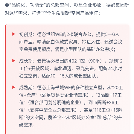
要“品牌化、功能全”的总部空间，彰显企业形象。德必集团针
对这些需求，打造了“全生命周期”空间产品矩阵：
初创期：德必世纪WE的2楼联合办公，提供5—6人
间户型，精装配白色款式家具、拎包入住，还送会议
室免费使用额度，满足小型团队的基础办公需求；
成长期：云景德必易园的402-1室（90平），规划12
工位+开放区域，南北通透、采光先进，配备24小时
独立空调，适配10—15人的成长型团队；
成熟期：德必上海书城WE的多种独立户型，从“20工
位+仓库”（满足贸易类企业储需求）、“3隔断+17工
位”（适合部门划分明确的企业），到“5隔断+26工
位”（支撑中型企业总部需求），甚至“116工位+15隔
断”的大空间，覆盖企业从“区域办公室”到“总部”的升
级需求。