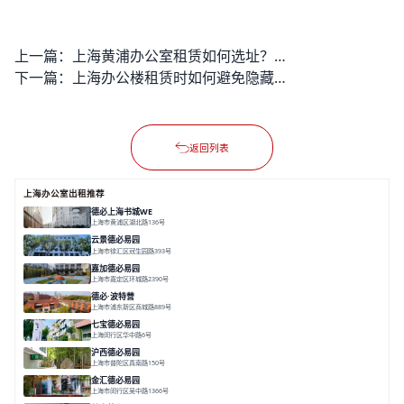
上一篇：
上海黄浦办公室租赁如何选址？租金预算如何规划更合理？
下一篇：
上海办公楼租赁时如何避免隐藏成本陷阱？
返回列表
上海办公室出租推荐
德必上海书城WE
上海市黄浦区湖北路136号
面积 26678.65㎡
分割 50-1400m²
大师设计
潮流文创
垂直园区
云景德必易园
上海市徐汇区冠生园路393号
面积 2781㎡
分割 60-500㎡
花园办公
精装办公
共享空间
嘉加德必易园
上海市嘉定区环城路2390号
面积 32000㎡
分割 25-1000㎡
灵动办公
创意办公
生态办公
德必·波特营
上海市浦东新区商城路889号
面积 20000㎡
分割 20-1000m²
花园独栋
自然赋能
圈层共享
七宝德必易园
上海闵行区华中路6号
面积 25000㎡
分割 50-14000m²
近商圈
近轨交
全配套
沪西德必易园
上海市普陀区真南路150号
面积 8377.7㎡
分割 30-1000m²
上海西
真如芯
文创地
金汇德必易园
上海市闵行区吴中路1366号
面积 6851㎡
分割 52-900m²
闹中取静
绿色生态
庭院式