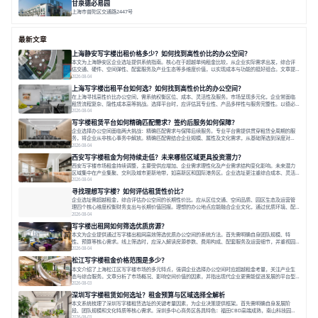
甘泉德必易园
上海市普陀区交通路2447号
面积 7112.67㎡
分割 50-800m²
高性价比
中环内
近轨交
最新文章
上海静安写字楼出租价格多少？如何找到高性价比的办公空间？
本文为上海静安区企业选址提供系统指南。核心在于超越单纯租金比较，从企业实际需求出发，综合评
估交通、硬件、空间弹性、配套服务及产业生态等多维度价值，以实现成本与功能的挺好组合。文章提
出打破固定工位思维，采用精装灵活空间与共享配套以提升性价比，并通过不同规模企业的实际案例加
2026-08-04
以说明。之后指出，专业运营服务商提供的稳定环境、社群活动与产业集聚等增值服务，是很大化空间
上海写字楼出租平台如何选？如何找到高性价比的办公空间？
价值、助力企业成长的关键。对于许多在
在上海寻找高性价比办公空间，需系统权衡区位、成本、灵活性及服务。市场呈现多元化，企业常面临
租赁流程复杂、隐性成本高等挑战。选择平台时，应评估其专业性、产品多样性与服务完整性。以德必
为例，其提供从空间到生态的解决方案，通过特色园区、灵活产品和丰富配套，满足不同企业需求。企
2026-08-04
业应明确自身需求，实地考察，选择能支持长期发展、提升竞争力的办公空间。在上海寻找合适的办公
写字楼租赁平台如何精确匹配需求？签约后服务如何保障？
空间，对于企业行政负责人、中小企业主
企业选择办公空间面临两大挑战：精确匹配需求与保障后续服务。专业平台需提供贯穿租赁全周期的服
务，将企业从非核心事务中解放。精确匹配需结合企业规模、属性及文化需求，从基础筛选到深度对
接；签约后则需构建覆盖硬件运维、共享配套及专业物业的全周期保障体系。德必集团通过标准化服务
2026-08-04
与个性化运营结合，以全国布局和产业生态圈为企业提供稳定支持，体现了从信息撮合到深度服务的能
西安写字楼租金为何持续走低？未来哪些区域更具投资潜力？
力转变。在为企业寻找办公空间的过程中，
西安写字楼市场租金持续调整，主要受供应增加、企业需求理性化及产业需求结构变化影响。未来潜力
区域集中在产业集聚、交利及城市更新地带，如高新区和国际港务区。企业选址更注重综合成本、灵活
性与员工体验，倾向于提供全包式服务的办公空间。专业运营方通过空间优化与社群服务，助力企业成
2026-08-04
长，推动市场向多元化、高性价比方向发展。近年来，西安写字楼市场呈现出租金持续调整的态势，这
寻找理想写字楼？如何评估租赁性价比？
一现象引发了的广泛关注。作为西部重要
企业选址需超越租金，综合评估办公空间的长期性价比。应从区位交通、空间品质、园区生态及运营管
理四个核心维度权衡财务支出与长期价值回报。理想的办公地点应能融合企业文化，通过优质环境、配
套服务及社群资源赋能业务增长，实现成本与价值的平衡。对于许多正在成长或寻求稳定发展的企业而
2026-08-04
言，寻找一处合适的办公空间是一项至关重要的决策。这不仅关系到团队的日常工作效率与协作氛围，
写字楼出租网如何筛选优质房源？
更直接影响着企业的品牌形象、运营成本
本文为企业提供通过写字楼出租网高效筛选优质办公空间的系统方法。首先需明确自身团队规模、特
性、预算等核心需求。线上筛选时，应深入解读房源参数、费用构成、配套服务及运营细节，并重视园
区产业生态与交通区位价值。同时，需考察运营方的品牌背景与持续服务能力。完成线上初选后，必须
2026-08-04
进行线下实地验证，核对空间实景、测试设施、感受园区氛围并确认合同条款，从而做出精确决策。在
松江写字楼租金价格范围是多少？
数字化时代，写字楼出租网已成为企业寻找
本文介绍了上海松江区写字楼市场的多元特点，强调企业选择办公空间时应超越租金考量，关注产业生
态与综合服务。文章分析了市场概况、影响空间价值的因素，并指出现代企业更需能促进发展的平台型
空间。之后，以德必集团为例，说明运营方如何通过构建服务生态助力企业成长，建议企业系统评估需
2026-08-03
求与长期价值，选择匹配的发展载体。对于许多寻求在上海松江区设立或扩展办公空间的企业而言，了
深圳写字楼租赁如何选址？租金预算与区域选择全解析
解该区域的写字楼市场概况是决策的首先
本文系统梳理了深圳写字楼租赁选址的关键考量因素，为企业决策提供框架。首先需明确自身发展阶
段、团队规模和文化特质等核心需求。深圳多中心商务区各具特色：福田CBD高端成熟，南山科技园创
新活力强，前海具政策优势。除传统写字楼外，创意产业园注重生态与社群，适合文创、科技类企业。
2026-08-03