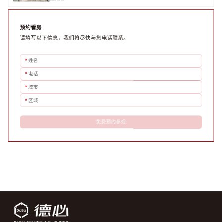
评估具体空间时，应关注布局实用性、配套设施及绿色环境。谈判签约需审慎处理租期、费用等合同条
款。选址是综合性战略决策，旨在让办公
预约看房
请填写以下信息，我们将尽快与您电话联系。
*
姓名
*
电话
*
城市
*
区域
免费预约参观