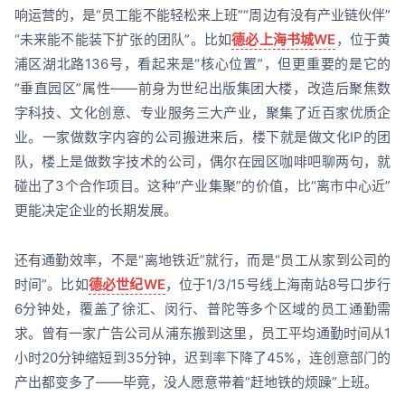
响运营的，是“员工能不能轻松来上班”“周边有没有产业链伙伴”
“未来能不能装下扩张的团队”。比如
德必上海书城WE
，位于黄
浦区湖北路136号，看起来是“核心位置”，但更重要的是它的
“垂直园区”属性——前身为世纪出版集团大楼，改造后聚焦数
字科技、文化创意、专业服务三大产业，聚集了近百家优质企
业。一家做数字内容的公司搬进来后，楼下就是做文化IP的团
队，楼上是做数字技术的公司，偶尔在园区咖啡吧聊两句，就
碰出了3个合作项目。这种“产业集聚”的价值，比“离市中心近”
更能决定企业的长期发展。
还有通勤效率，不是“离地铁近”就行，而是“员工从家到公司的
时间”。比如
德必世纪WE
，位于1/3/15号线上海南站8号口步行
6分钟处，覆盖了徐汇、闵行、普陀等多个区域的员工通勤需
求。曾有一家广告公司从浦东搬到这里，员工平均通勤时间从1
小时20分钟缩短到35分钟，迟到率下降了45%，连创意部门的
产出都变多了——毕竟，没人愿意带着“赶地铁的烦躁”上班。