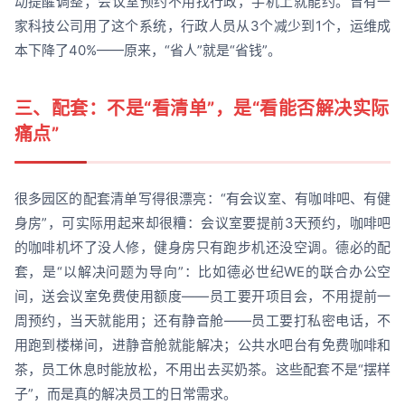
动提醒调整；会议室预约不用找行政，手机上就能约。曾有一
家科技公司用了这个系统，行政人员从3个减少到1个，运维成
本下降了40%——原来，“省人”就是“省钱”。
三、配套：不是“看清单”，是“看能否解决实际
痛点”
很多园区的配套清单写得很漂亮：“有会议室、有咖啡吧、有健
身房”，可实际用起来却很糟：会议室要提前3天预约，咖啡吧
的咖啡机坏了没人修，健身房只有跑步机还没空调。德必的配
套，是“以解决问题为导向”：比如德必世纪WE的联合办公空
间，送会议室免费使用额度——员工要开项目会，不用提前一
周预约，当天就能用；还有静音舱——员工要打私密电话，不
用跑到楼梯间，进静音舱就能解决；公共水吧台有免费咖啡和
茶，员工休息时能放松，不用出去买奶茶。这些配套不是“摆样
子”，而是真的解决员工的日常需求。