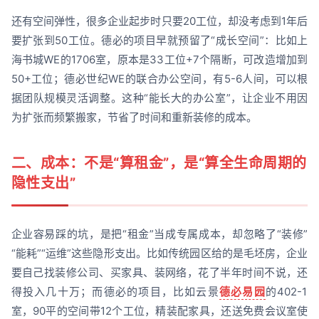
还有空间弹性，很多企业起步时只要20工位，却没考虑到1年后
要扩张到50工位。德必的项目早就预留了“成长空间”：比如上
海书城WE的1706室，原本是33工位+7个隔断，可改造增加到
50+工位；德必世纪WE的联合办公空间，有5-6人间，可以根
据团队规模灵活调整。这种“能长大的办公室”，让企业不用因
为扩张而频繁搬家，节省了时间和重新装修的成本。
二、成本：不是“算租金”，是“算全生命周期的
隐性支出”
企业容易踩的坑，是把“租金”当成专属成本，却忽略了“装修”
“能耗”“运维”这些隐形支出。比如传统园区给的是毛坯房，企业
要自己找装修公司、买家具、装网络，花了半年时间不说，还
得投入几十万；而德必的项目，比如云景
德必易园
的402-1
室，90平的空间带12个工位，精装配家具，还送免费会议室使