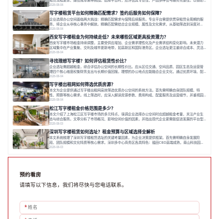
租赁流程复杂、隐性成本高等挑战。选择平台时，应评估其专业性、产品多样性与服务完整性。以德必
为例，其提供从空间到生态的解决方案，通过特色园区、灵活产品和丰富配套，满足不同企业需求。企
2026-08-04
业应明确自身需求，实地考察，选择能支持长期发展、提升竞争力的办公空间。在上海寻找合适的办公
写字楼租赁平台如何精确匹配需求？签约后服务如何保障？
空间，对于企业行政负责人、中小企业主
企业选择办公空间面临两大挑战：精确匹配需求与保障后续服务。专业平台需提供贯穿租赁全周期的服
务，将企业从非核心事务中解放。精确匹配需结合企业规模、属性及文化需求，从基础筛选到深度对
接；签约后则需构建覆盖硬件运维、共享配套及专业物业的全周期保障体系。德必集团通过标准化服务
2026-08-04
与个性化运营结合，以全国布局和产业生态圈为企业提供稳定支持，体现了从信息撮合到深度服务的能
西安写字楼租金为何持续走低？未来哪些区域更具投资潜力？
力转变。在为企业寻找办公空间的过程中，
西安写字楼市场租金持续调整，主要受供应增加、企业需求理性化及产业需求结构变化影响。未来潜力
区域集中在产业集聚、交利及城市更新地带，如高新区和国际港务区。企业选址更注重综合成本、灵活
性与员工体验，倾向于提供全包式服务的办公空间。专业运营方通过空间优化与社群服务，助力企业成
2026-08-04
长，推动市场向多元化、高性价比方向发展。近年来，西安写字楼市场呈现出租金持续调整的态势，这
寻找理想写字楼？如何评估租赁性价比？
一现象引发了的广泛关注。作为西部重要
企业选址需超越租金，综合评估办公空间的长期性价比。应从区位交通、空间品质、园区生态及运营管
理四个核心维度权衡财务支出与长期价值回报。理想的办公地点应能融合企业文化，通过优质环境、配
套服务及社群资源赋能业务增长，实现成本与价值的平衡。对于许多正在成长或寻求稳定发展的企业而
2026-08-04
言，寻找一处合适的办公空间是一项至关重要的决策。这不仅关系到团队的日常工作效率与协作氛围，
写字楼出租网如何筛选优质房源？
更直接影响着企业的品牌形象、运营成本
本文为企业提供通过写字楼出租网高效筛选优质办公空间的系统方法。首先需明确自身团队规模、特
性、预算等核心需求。线上筛选时，应深入解读房源参数、费用构成、配套服务及运营细节，并重视园
区产业生态与交通区位价值。同时，需考察运营方的品牌背景与持续服务能力。完成线上初选后，必须
2026-08-04
进行线下实地验证，核对空间实景、测试设施、感受园区氛围并确认合同条款，从而做出精确决策。在
松江写字楼租金价格范围是多少？
数字化时代，写字楼出租网已成为企业寻找
本文介绍了上海松江区写字楼市场的多元特点，强调企业选择办公空间时应超越租金考量，关注产业生
态与综合服务。文章分析了市场概况、影响空间价值的因素，并指出现代企业更需能促进发展的平台型
空间。之后，以德必集团为例，说明运营方如何通过构建服务生态助力企业成长，建议企业系统评估需
2026-08-03
求与长期价值，选择匹配的发展载体。对于许多寻求在上海松江区设立或扩展办公空间的企业而言，了
深圳写字楼租赁如何选址？租金预算与区域选择全解析
解该区域的写字楼市场概况是决策的首先
本文系统梳理了深圳写字楼租赁选址的关键考量因素，为企业决策提供框架。首先需明确自身发展阶
段、团队规模和文化特质等核心需求。深圳多中心商务区各具特色：福田CBD高端成熟，南山科技园创
新活力强，前海具政策优势。除传统写字楼外，创意产业园注重生态与社群，适合文创、科技类企业。
2026-08-03
评估具体空间时，应关注布局实用性、配套设施及绿色环境。谈判签约需审慎处理租期、费用等合同条
款。选址是综合性战略决策，旨在让办公
预约看房
请填写以下信息，我们将尽快与您电话联系。
*
姓名