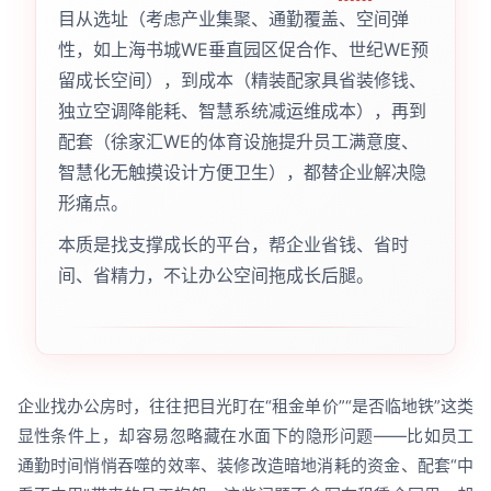
目从选址（考虑产业集聚、通勤覆盖、空间弹
性，如上海书城WE垂直园区促合作、世纪WE预
留成长空间），到成本（精装配家具省装修钱、
独立空调降能耗、智慧系统减运维成本），再到
配套（徐家汇WE的体育设施提升员工满意度、
智慧化无触摸设计方便卫生），都替企业解决隐
形痛点。
本质是找支撑成长的平台，帮企业省钱、省时
间、省精力，不让办公空间拖成长后腿。
企业找办公房时，往往把目光盯在“租金单价”“是否临地铁”这类
显性条件上，却容易忽略藏在水面下的隐形问题——比如员工
通勤时间悄悄吞噬的效率、装修改造暗地消耗的资金、配套“中