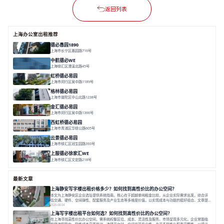
返回列表
上海办公室出租推荐
德必愚园1890
上海市长宁区愚园路716号
面积 14976.8m²
分割 100-400m²
花园洋房
独栋建筑
欧式风格
中航德必WE
上海徐汇区漕溪北路45号
面积 15000㎡
分割 90~1100㎡
徐家汇C位
地铁上盖
豪华露台
虹桥德必易园
上海市闵行区吴中路1189号
面积 24997.91㎡
分割 47-1000m²
高性价比
近商圈
精装办公
格林德必易园
上海市普陀区中山北路1238号
面积 1854.17㎡
分割 150-400m²
高性价比
内环内
庭院办公
金汇德必易园
上海市闵行区吴中路1366号
面积 6851㎡
分割 52-900m²
闹中取静
绿色生态
庭院式
西虹桥德必易园
上海市青浦区华徐公路605号
面积 36000㎡
分割 40-2400m²
花园办公
西虹桥
配套齐全
云景德必易园
上海市徐汇区冠生园路393号
面积 2781㎡
分割 60-500㎡
花园办公
精装办公
共享空间
上服德必徐家汇WE
上海市徐汇区文定路218号
面积 35523.42㎡
分割 30-1500㎡
创艺术
创意办公
舒适高效
最新文章
上海静安写字楼出租价格多少？如何找到高性价比的办公空间？
本文为上海静安区企业选址提供系统指南。核心在于超越单纯租金比较，从企业实际需求出发，综合评
估交通、硬件、空间弹性、配套服务及产业生态等多维度价值，以实现成本与功能的挺好组合。文章提
出打破固定工位思维，采用精装灵活空间与共享配套以提升性价比，并通过不同规模企业的实际案例加
2026-08-04
以说明。之后指出，专业运营服务商提供的稳定环境、社群活动与产业集聚等增值服务，是很大化空间
上海写字楼出租平台如何选？如何找到高性价比的办公空间？
价值、助力企业成长的关键。对于许多在
在上海寻找高性价比办公空间，需系统权衡区位、成本、灵活性及服务。市场呈现多元化，企业常面临