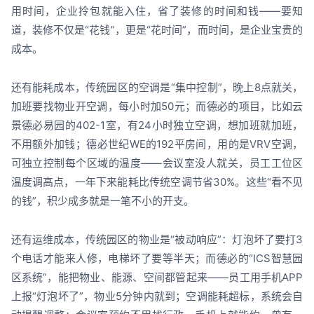
用时间，企业拎包就能入住，省了装修的时间和钱——要知
道，装修不仅是“花钱”，更是“花时间”，而时间，是企业宝贵的
成本。
还有能耗成本，传统园区的空调是“集中控制”，晚上8点就关，
加班要找物业开空调，每小时加50元；而德必的项目，比如云
景德必易园的402-1室，有24小时独立空调，想加班就加班，
不用额外加钱；德必世纪WE的192平房间，用的是VRV空调，
可独立控制每个区域的温度——会议室没人就关，员工工位区
温度调高点，一年下来能耗比传统空调节省30%。这些“看不见
的钱”，积少成多就是一笔不小的开支。
还有运维成本，传统园区的物业是“被动响应”：灯泡坏了要打3
个电话才能来人修，电梯坏了要等半天；而德必的“ICS智慧园
区系统”，能把物业、能源、空间都管起来——员工用手机APP
上报“灯泡坏了”，物业5分钟内就到；空调能耗超标，系统会自