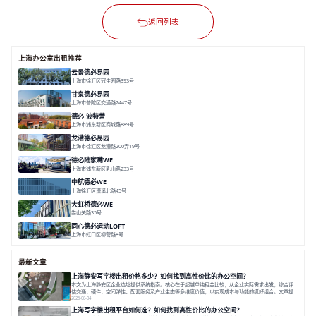
返回列表
上海办公室出租推荐
云景德必易园
上海市徐汇区冠生园路393号
面积 2781㎡
分割 60-500㎡
花园办公
精装办公
共享空间
甘泉德必易园
上海市普陀区交通路2447号
面积 7112.67㎡
分割 50-800m²
高性价比
中环内
近轨交
德必·波特营
上海市浦东新区商城路889号
面积 20000㎡
分割 20-1000m²
花园独栋
自然赋能
圈层共享
龙漕德必易园
上海市徐汇区龙漕路200弄19号
面积 2352㎡
分割 60-500㎡
地铁为邻
独栋办公
园林风
德必陆家嘴WE
上海市浦东新区乳山路233号
面积 7000㎡
分割 30-1000m²
智慧办公
森林里
中航德必WE
上海徐汇区漕溪北路45号
面积 15000㎡
分割 90~1100㎡
徐家汇C位
地铁上盖
豪华露台
大虹桥德必WE
娄山关路35号
面积 14976.8㎡
分割 100-1798.54m²
智慧办公
共享空间
花园露台
同心德必运动LOFT
上海市虹口区柳营路8号
面积 20000㎡
分割 20-2000㎡
历史感
数字化
文体商旅一体
最新文章
上海静安写字楼出租价格多少？如何找到高性价比的办公空间？
本文为上海静安区企业选址提供系统指南。核心在于超越单纯租金比较，从企业实际需求出发，综合评
估交通、硬件、空间弹性、配套服务及产业生态等多维度价值，以实现成本与功能的挺好组合。文章提
出打破固定工位思维，采用精装灵活空间与共享配套以提升性价比，并通过不同规模企业的实际案例加
2026-08-04
以说明。之后指出，专业运营服务商提供的稳定环境、社群活动与产业集聚等增值服务，是很大化空间
上海写字楼出租平台如何选？如何找到高性价比的办公空间？
价值、助力企业成长的关键。对于许多在