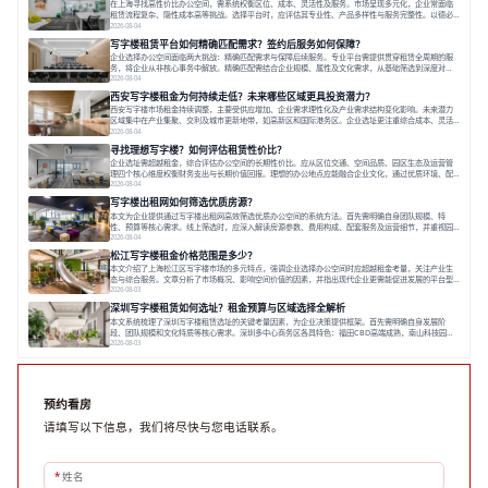
在上海寻找高性价比办公空间，需系统权衡区位、成本、灵活性及服务。市场呈现多元化，企业常面临
租赁流程复杂、隐性成本高等挑战。选择平台时，应评估其专业性、产品多样性与服务完整性。以德必
为例，其提供从空间到生态的解决方案，通过特色园区、灵活产品和丰富配套，满足不同企业需求。企
2026-08-04
业应明确自身需求，实地考察，选择能支持长期发展、提升竞争力的办公空间。在上海寻找合适的办公
写字楼租赁平台如何精确匹配需求？签约后服务如何保障？
空间，对于企业行政负责人、中小企业主
企业选择办公空间面临两大挑战：精确匹配需求与保障后续服务。专业平台需提供贯穿租赁全周期的服
务，将企业从非核心事务中解放。精确匹配需结合企业规模、属性及文化需求，从基础筛选到深度对
接；签约后则需构建覆盖硬件运维、共享配套及专业物业的全周期保障体系。德必集团通过标准化服务
2026-08-04
与个性化运营结合，以全国布局和产业生态圈为企业提供稳定支持，体现了从信息撮合到深度服务的能
西安写字楼租金为何持续走低？未来哪些区域更具投资潜力？
力转变。在为企业寻找办公空间的过程中，
西安写字楼市场租金持续调整，主要受供应增加、企业需求理性化及产业需求结构变化影响。未来潜力
区域集中在产业集聚、交利及城市更新地带，如高新区和国际港务区。企业选址更注重综合成本、灵活
性与员工体验，倾向于提供全包式服务的办公空间。专业运营方通过空间优化与社群服务，助力企业成
2026-08-04
长，推动市场向多元化、高性价比方向发展。近年来，西安写字楼市场呈现出租金持续调整的态势，这
寻找理想写字楼？如何评估租赁性价比？
一现象引发了的广泛关注。作为西部重要
企业选址需超越租金，综合评估办公空间的长期性价比。应从区位交通、空间品质、园区生态及运营管
理四个核心维度权衡财务支出与长期价值回报。理想的办公地点应能融合企业文化，通过优质环境、配
套服务及社群资源赋能业务增长，实现成本与价值的平衡。对于许多正在成长或寻求稳定发展的企业而
2026-08-04
言，寻找一处合适的办公空间是一项至关重要的决策。这不仅关系到团队的日常工作效率与协作氛围，
写字楼出租网如何筛选优质房源？
更直接影响着企业的品牌形象、运营成本
本文为企业提供通过写字楼出租网高效筛选优质办公空间的系统方法。首先需明确自身团队规模、特
性、预算等核心需求。线上筛选时，应深入解读房源参数、费用构成、配套服务及运营细节，并重视园
区产业生态与交通区位价值。同时，需考察运营方的品牌背景与持续服务能力。完成线上初选后，必须
2026-08-04
进行线下实地验证，核对空间实景、测试设施、感受园区氛围并确认合同条款，从而做出精确决策。在
松江写字楼租金价格范围是多少？
数字化时代，写字楼出租网已成为企业寻找
本文介绍了上海松江区写字楼市场的多元特点，强调企业选择办公空间时应超越租金考量，关注产业生
态与综合服务。文章分析了市场概况、影响空间价值的因素，并指出现代企业更需能促进发展的平台型
空间。之后，以德必集团为例，说明运营方如何通过构建服务生态助力企业成长，建议企业系统评估需
2026-08-03
求与长期价值，选择匹配的发展载体。对于许多寻求在上海松江区设立或扩展办公空间的企业而言，了
深圳写字楼租赁如何选址？租金预算与区域选择全解析
解该区域的写字楼市场概况是决策的首先
本文系统梳理了深圳写字楼租赁选址的关键考量因素，为企业决策提供框架。首先需明确自身发展阶
段、团队规模和文化特质等核心需求。深圳多中心商务区各具特色：福田CBD高端成熟，南山科技园创
新活力强，前海具政策优势。除传统写字楼外，创意产业园注重生态与社群，适合文创、科技类企业。
2026-08-03
评估具体空间时，应关注布局实用性、配套设施及绿色环境。谈判签约需审慎处理租期、费用等合同条
款。选址是综合性战略决策，旨在让办公
预约看房
请填写以下信息，我们将尽快与您电话联系。
*
姓名