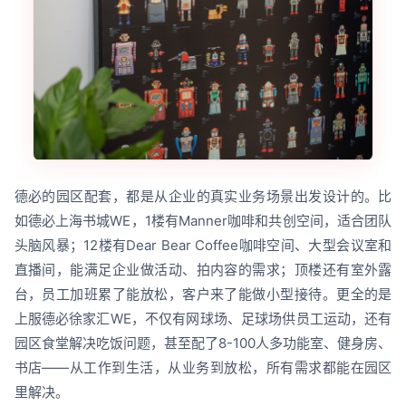
德必的园区配套，都是从企业的真实业务场景出发设计的。比
如德必上海书城WE，1楼有Manner咖啡和共创空间，适合团队
头脑风暴；12楼有Dear Bear Coffee咖啡空间、大型会议室和
直播间，能满足企业做活动、拍内容的需求；顶楼还有室外露
台，员工加班累了能放松，客户来了能做小型接待。更全的是
上服德必徐家汇WE，不仅有网球场、足球场供员工运动，还有
园区食堂解决吃饭问题，甚至配了8-100人多功能室、健身房、
书店——从工作到生活，从业务到放松，所有需求都能在园区
里解决。