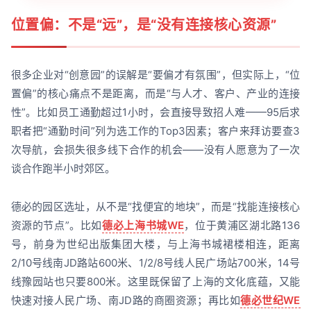
位置偏：不是“远”，是“没有连接核心资源”
很多企业对“创意园”的误解是“要偏才有氛围”，但实际上，“位
置偏”的核心痛点不是距离，而是“与人才、客户、产业的连接
性”。比如员工通勤超过1小时，会直接导致招人难——95后求
职者把“通勤时间”列为选工作的Top3因素；客户来拜访要查3
次导航，会损失很多线下合作的机会——没有人愿意为了一次
谈合作跑半小时郊区。
德必的园区选址，从不是“找便宜的地块”，而是“找能连接核心
资源的节点”。比如
德必上海书城WE
，位于黄浦区湖北路136
号，前身为世纪出版集团大楼，与上海书城裙楼相连，距离
2/10号线南JD路站600米、1/2/8号线人民广场站700米，14号
线豫园站也只要800米。这里既保留了上海的文化底蕴，又能
快速对接人民广场、南JD路的商圈资源；再比如
德必世纪WE