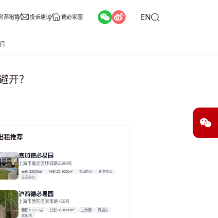
EN
房源租赁
投诉建议
德必家园
们
避开？
出租推荐
嘉加德必易园
上海市嘉定区环城路2390号
面积 32000㎡
分割 25-1000㎡
灵动办公
创意办公
生态办公
沪西德必易园
上海市普陀区真南路150号
面积 8377.7㎡
分割 30-1000m²
上海西
真如芯
文创地