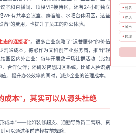
会议室和直播间、顶楼VIP接待区，还有24小时独立
*
姓名
世纪WE有共享会议室、静音舱、水吧台休闲区，这些
*
电话
设备”的费用，也提升了员工的办公体验。
*
城市
*
区域
业生态的连接者”
。很多企业忽略了“运营服务”的价值
少沟通成本。德必作为文科创产业服务商，推出“轻
连接园区内外企业：每年开展数千场社群活动（比如
户、合作伙伴；还研发智慧园区系统，比如人脸识别
响应，提升办公效率的同时，减少企业的管理成本。
的成本”，其实可以从源头杜绝
隐形成本”——比如装修超支、通勤导致员工离职、资
实则可以通过租前选择提前规避：