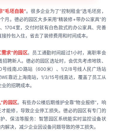
非“毛坯自装”
。很多企业为了“控制租金”选毛坯房，
3个月。德必的园区大多采用“精装修+带办公家具”的
室、1704室，交付时就有白色款式的办公家具、完善
直接拎包入住，省去了装修费用和时间成本。
工需求”的园区
。员工通勤时间超过1小时，离职率会
多钱招聘新人。德必的园区选址时，会优先考虑地铁、
号线南JD路站（600米）、1/2/8号线人民广场站
WE靠近上海南站，1/3/15号线直达，覆盖了员工从
企业的招聘成本。
队”的园区
。有些办公楼后期维护全靠“物业报修”，响
天才能修，导致企业停工损失。德必的园区有专门的
维护、保洁等服务：智慧园区系统能实时监控设备状
时内解决，减少企业因设备问题导致的停工损失。