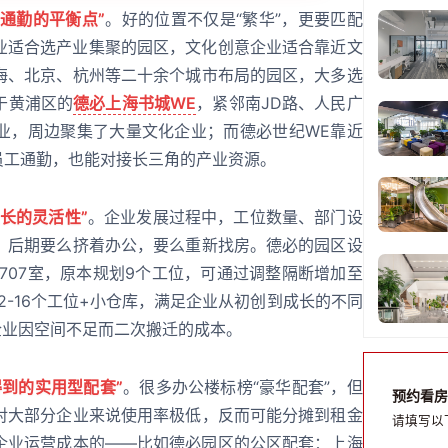
与通勤的平衡点”
。好的位置不仅是“繁华”，更要匹配
业适合选产业集聚的园区，文化创意企业适合靠近文
海、北京、杭州等二十余个城市布局的园区，大多选
于黄浦区的
德必上海书城WE
，紧邻南JD路、人民广
业，周边聚集了大量文化企业；而德必世纪WE靠近
便员工通勤，也能对接长三角的产业资源。
生长的灵活性”
。企业发展过程中，工位数量、部门设
，后期要么挤着办公，要么重新找房。德必的园区设
的707室，原本规划9个工位，可通过调整隔断增加至
纳12-16个工位+小仓库，满足企业从初创到成长的不同
企业因空间不足而二次搬迁的成本。
得到的实用型配套”
。很多办公楼标榜“豪华配套”，但
预约看房
对大部分企业来说使用率极低，反而可能分摊到租金
请填写以
企业运营成本的——比如德必园区的公区配套：上海