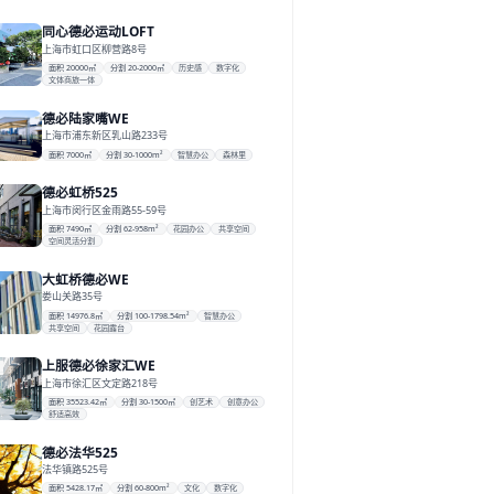
同心德必运动LOFT
上海市虹口区柳营路8号
面积 20000㎡
分割 20-2000㎡
历史感
数字化
文体商旅一体
德必陆家嘴WE
上海市浦东新区乳山路233号
面积 7000㎡
分割 30-1000m²
智慧办公
森林里
德必虹桥525
上海市闵行区金雨路55-59号
面积 7490㎡
分割 62-958m²
花园办公
共享空间
空间灵活分割
大虹桥德必WE
娄山关路35号
面积 14976.8㎡
分割 100-1798.54m²
智慧办公
共享空间
花园露台
上服德必徐家汇WE
上海市徐汇区文定路218号
面积 35523.42㎡
分割 30-1500㎡
创艺术
创意办公
舒适高效
德必法华525
法华镇路525号
面积 5428.17㎡
分割 60-800m²
文化
数字化