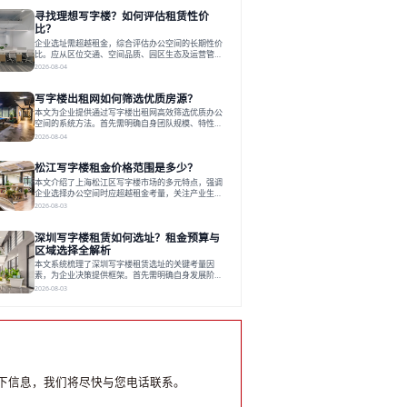
员工体验，倾向于提供全包式服务的办公空间。专业
寻找理想写字楼？如何评估租赁性价
运营方通过空间优化与社群服务，助力企业成长，推
动市场向多元化、高性价比方向发展。近年来，西安
比？
写字楼市场呈现出租金持续调整的态势，这一现象引
企业选址需超越租金，综合评估办公空间的长期性价
发了的广泛关注。作为西部重要
比。应从区位交通、空间品质、园区生态及运营管理
四个核心维度权衡财务支出与长期价值回报。理想的
2026-08-04
办公地点应能融合企业文化，通过优质环境、配套服
务及社群资源赋能业务增长，实现成本与价值的平
写字楼出租网如何筛选优质房源？
衡。对于许多正在成长或寻求稳定发展的企业而言，
寻找一处合适的办公空间是一项至关重要的决策。这
本文为企业提供通过写字楼出租网高效筛选优质办公
不仅关系到团队的日常工作效率与协作氛围，更直接
空间的系统方法。首先需明确自身团队规模、特性、
影响着企业的品牌形象、运营成本
预算等核心需求。线上筛选时，应深入解读房源参
2026-08-04
数、费用构成、配套服务及运营细节，并重视园区产
业生态与交通区位价值。同时，需考察运营方的品牌
松江写字楼租金价格范围是多少？
背景与持续服务能力。完成线上初选后，必须进行线
下实地验证，核对空间实景、测试设施、感受园区氛
本文介绍了上海松江区写字楼市场的多元特点，强调
围并确认合同条款，从而做出精确决策。在数字化时
企业选择办公空间时应超越租金考量，关注产业生态
代，写字楼出租网已成为企业寻找
与综合服务。文章分析了市场概况、影响空间价值的
2026-08-03
因素，并指出现代企业更需能促进发展的平台型空
间。之后，以德必集团为例，说明运营方如何通过构
深圳写字楼租赁如何选址？租金预算与
建服务生态助力企业成长，建议企业系统评估需求与
长期价值，选择匹配的发展载体。对于许多寻求在上
区域选择全解析
海松江区设立或扩展办公空间的企业而言，了解该区
本文系统梳理了深圳写字楼租赁选址的关键考量因
域的写字楼市场概况是决策的首先
素，为企业决策提供框架。首先需明确自身发展阶
段、团队规模和文化特质等核心需求。深圳多中心商
2026-08-03
务区各具特色：福田CBD高端成熟，南山科技园创新
活力强，前海具政策优势。除传统写字楼外，创意产
业园注重生态与社群，适合文创、科技类企业。评估
具体空间时，应关注布局实用性、配套设施及绿色环
境。谈判签约需审慎处理租期、费用等合同条款。选
址是综合性战略决策，旨在让办公
下信息，我们将尽快与您电话联系。