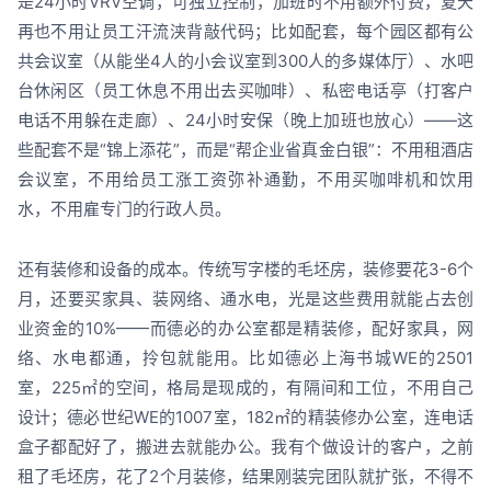
是24小时VRV空调，可独立控制，加班时不用额外付费，夏天
再也不用让员工汗流浃背敲代码；比如配套，每个园区都有公
共会议室（从能坐4人的小会议室到300人的多媒体厅）、水吧
台休闲区（员工休息不用出去买咖啡）、私密电话亭（打客户
电话不用躲在走廊）、24小时安保（晚上加班也放心）——这
些配套不是“锦上添花”，而是“帮企业省真金白银”：不用租酒店
会议室，不用给员工涨工资弥补通勤，不用买咖啡机和饮用
水，不用雇专门的行政人员。
还有装修和设备的成本。传统写字楼的毛坯房，装修要花3-6个
月，还要买家具、装网络、通水电，光是这些费用就能占去创
业资金的10%——而德必的办公室都是精装修，配好家具，网
络、水电都通，拎包就能用。比如德必上海书城WE的2501
室，225㎡的空间，格局是现成的，有隔间和工位，不用自己
设计；德必世纪WE的1007室，182㎡的精装修办公室，连电话
盒子都配好了，搬进去就能办公。我有个做设计的客户，之前
租了毛坯房，花了2个月装修，结果刚装完团队就扩张，不得不