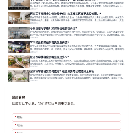
空间，对于企业行政负责人、中小企业主
企业选择办公空间面临两大挑战：精确匹配需求与保障后续服务。专业平台需提供贯穿租赁全周期的服
务，将企业从非核心事务中解放。精确匹配需结合企业规模、属性及文化需求，从基础筛选到深度对
接；签约后则需构建覆盖硬件运维、共享配套及专业物业的全周期保障体系。德必集团通过标准化服务
2026-08-04
与个性化运营结合，以全国布局和产业生态圈为企业提供稳定支持，体现了从信息撮合到深度服务的能
西安写字楼租金为何持续走低？未来哪些区域更具投资潜力？
力转变。在为企业寻找办公空间的过程中，
西安写字楼市场租金持续调整，主要受供应增加、企业需求理性化及产业需求结构变化影响。未来潜力
区域集中在产业集聚、交利及城市更新地带，如高新区和国际港务区。企业选址更注重综合成本、灵活
性与员工体验，倾向于提供全包式服务的办公空间。专业运营方通过空间优化与社群服务，助力企业成
2026-08-04
长，推动市场向多元化、高性价比方向发展。近年来，西安写字楼市场呈现出租金持续调整的态势，这
寻找理想写字楼？如何评估租赁性价比？
一现象引发了的广泛关注。作为西部重要
企业选址需超越租金，综合评估办公空间的长期性价比。应从区位交通、空间品质、园区生态及运营管
理四个核心维度权衡财务支出与长期价值回报。理想的办公地点应能融合企业文化，通过优质环境、配
套服务及社群资源赋能业务增长，实现成本与价值的平衡。对于许多正在成长或寻求稳定发展的企业而
2026-08-04
言，寻找一处合适的办公空间是一项至关重要的决策。这不仅关系到团队的日常工作效率与协作氛围，
写字楼出租网如何筛选优质房源？
更直接影响着企业的品牌形象、运营成本
本文为企业提供通过写字楼出租网高效筛选优质办公空间的系统方法。首先需明确自身团队规模、特
性、预算等核心需求。线上筛选时，应深入解读房源参数、费用构成、配套服务及运营细节，并重视园
区产业生态与交通区位价值。同时，需考察运营方的品牌背景与持续服务能力。完成线上初选后，必须
2026-08-04
进行线下实地验证，核对空间实景、测试设施、感受园区氛围并确认合同条款，从而做出精确决策。在
松江写字楼租金价格范围是多少？
数字化时代，写字楼出租网已成为企业寻找
本文介绍了上海松江区写字楼市场的多元特点，强调企业选择办公空间时应超越租金考量，关注产业生
态与综合服务。文章分析了市场概况、影响空间价值的因素，并指出现代企业更需能促进发展的平台型
空间。之后，以德必集团为例，说明运营方如何通过构建服务生态助力企业成长，建议企业系统评估需
2026-08-03
求与长期价值，选择匹配的发展载体。对于许多寻求在上海松江区设立或扩展办公空间的企业而言，了
深圳写字楼租赁如何选址？租金预算与区域选择全解析
解该区域的写字楼市场概况是决策的首先
本文系统梳理了深圳写字楼租赁选址的关键考量因素，为企业决策提供框架。首先需明确自身发展阶
段、团队规模和文化特质等核心需求。深圳多中心商务区各具特色：福田CBD高端成熟，南山科技园创
新活力强，前海具政策优势。除传统写字楼外，创意产业园注重生态与社群，适合文创、科技类企业。
2026-08-03
评估具体空间时，应关注布局实用性、配套设施及绿色环境。谈判签约需审慎处理租期、费用等合同条
款。选址是综合性战略决策，旨在让办公
预约看房
请填写以下信息，我们将尽快与您电话联系。
*
姓名
*
电话