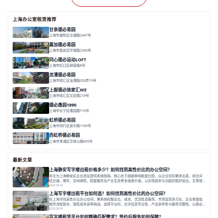
上海办公室租赁推荐
甘泉德必易园
上海市普陀区交通路2447号
面积 7112.67㎡
分割 50-800m²
高性价比
中环内
近轨交
嘉加德必易园
上海市嘉定区环城路2390号
面积 32000㎡
分割 25-1000㎡
灵动办公
创意办公
生态办公
同心德必运动LOFT
上海市虹口区柳营路8号
面积 20000㎡
分割 20-2000㎡
历史感
数字化
文体商旅一体
龙漕德必易园
上海市徐汇区龙漕路200弄19号
面积 2352㎡
分割 60-500㎡
地铁为邻
独栋办公
园林风
上服德必徐家汇WE
上海市徐汇区文定路218号
面积 35523.42㎡
分割 30-1500㎡
创艺术
创意办公
舒适高效
德必愚园1890
上海市长宁区愚园路716号
面积 14976.8m²
分割 100-400m²
花园洋房
独栋建筑
欧式风格
虹桥德必易园
上海市闵行区吴中路1189号
面积 24997.91㎡
分割 47-1000m²
高性价比
近商圈
精装办公
西虹桥德必易园
上海市青浦区华徐公路605号
面积 36000㎡
分割 40-2400m²
花园办公
西虹桥
配套齐全
最新文章
上海静安写字楼出租价格多少？如何找到高性价比的办公空间？
本文为上海静安区企业选址提供系统指南。核心在于超越单纯租金比较，从企业实际需求出发，综合评
估交通、硬件、空间弹性、配套服务及产业生态等多维度价值，以实现成本与功能的挺好组合。文章提
出打破固定工位思维，采用精装灵活空间与共享配套以提升性价比，并通过不同规模企业的实际案例加
2026-08-04
以说明。之后指出，专业运营服务商提供的稳定环境、社群活动与产业集聚等增值服务，是很大化空间
上海写字楼出租平台如何选？如何找到高性价比的办公空间？
价值、助力企业成长的关键。对于许多在
在上海寻找高性价比办公空间，需系统权衡区位、成本、灵活性及服务。市场呈现多元化，企业常面临
租赁流程复杂、隐性成本高等挑战。选择平台时，应评估其专业性、产品多样性与服务完整性。以德必
为例，其提供从空间到生态的解决方案，通过特色园区、灵活产品和丰富配套，满足不同企业需求。企
2026-08-04
业应明确自身需求，实地考察，选择能支持长期发展、提升竞争力的办公空间。在上海寻找合适的办公
写字楼租赁平台如何精确匹配需求？签约后服务如何保障？