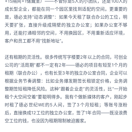
+15隔间+1储藏室）——不管你是5人的小团队，还是100人的
成长型企业，都能在同一个园区里找到适配的空间。更重要的
是，德必支持“动态调整”：如果今天租了联合办公的工位，明
天要扩张，直接升级成隔壁的独立办公室；如果办公室不够
用，还能打通相邻的空间，不用换园区，不用重新适应环境，
客户和员工都不用“找新地址”。
还有租期的灵活性。很多传统写字楼要2年以上的合同，可创业
公司的“活周期”都不一定有2年——德必的项目有短至1个月的
租期（联合办公），也有长至3年的独立办公室合同，企业可以
根据业务节奏调整：比如业务爆发期签长租锁定价格，业务调
整期签短租降低风险。这种“跟着企业走”的灵活性，比“一开始
租个大空间空着”要聪明得多。我有个做新媒体的客户，刚起步
时租了德必世纪WE的5人间，签了3个月短租；等账号涨粉
后，直接换成12工位的独立办公室，签了1年合同——既没浪费
空工位的钱，也没因为租期限制被迫搬家。