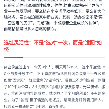
后的灵活性问题和隐性成本，往往比“贵500块房租”更伤企
业——等发现时，要么挤在小空间里效率低下，要么花大价
钱补救，要么被迫搬家中断业务。其实，选办公室不是“买
一套固定的房子”，而是“选一个能跟着企业成长的伙伴”，
而这恰恰是很多人忽略的核心。
选址灵活性：不是“选对”一次，而是“适配”始
终
创业像坐过山车，今天8个人，明天可能15人；这个季度做To
C业务要开放工位，下个季度做To B要封闭会议室——办公室
如果“固定死”，就是业务的“紧箍咒”。我见过不少创业者，刚租
了100平办公室，3个月就因为团队扩张要搬家，光是装修、搬
运、重新注册地址的成本，就吃掉了半个月的利润；还有的企
业，为了“省钱”租了偏远的毛坯房，结果业务好转要招新人，
应聘者一看通勤要1.5小时，直接拒绝。