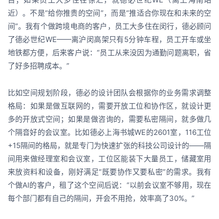
近）。不是“给你推贵的空间”，而是“推适合你现在和未来的空
间”。我有个做跨境电商的客户，员工大多住在闵行，德必顾问
了德必世纪WE——离沪闵高架只有5分钟车程，员工开车或坐
地铁都方便，后来客户说：“员工从来没因为通勤问题离职，省
了好多招聘成本。”
比如空间规划阶段，德必的设计团队会根据你的业务需求调整
格局：如果是做互联网的，需要开放工位和协作区，就设计更
多的开放式空间；如果是做咨询的，需要私密隔间，就多做几
个隔音好的会议室。比如德必上海书城WE的2601室，116工位
+15隔间的格局，就是专门为快速扩张的科技公司设计的——隔
间用来做经理室和会议室，工位区能装下大量员工，储藏室用
来放资料和设备，刚好满足“既要协作又要私密”的需求。我有
个做AI的客户，租了这个空间后说：“以前会议室不够用，现在
每个部门都有自己的隔间，开会不用抢，效率高了30%。”