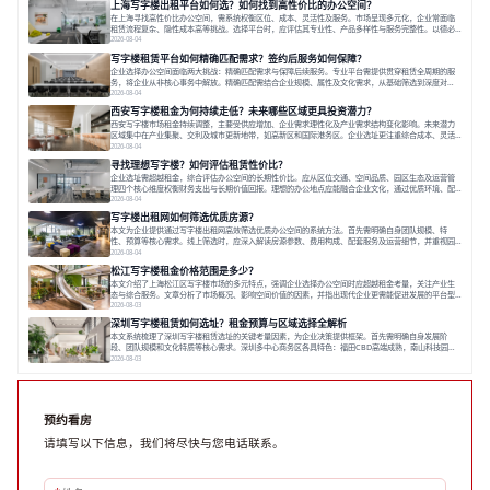
上海写字楼出租平台如何选？如何找到高性价比的办公空间？
价值、助力企业成长的关键。对于许多在
在上海寻找高性价比办公空间，需系统权衡区位、成本、灵活性及服务。市场呈现多元化，企业常面临
租赁流程复杂、隐性成本高等挑战。选择平台时，应评估其专业性、产品多样性与服务完整性。以德必
为例，其提供从空间到生态的解决方案，通过特色园区、灵活产品和丰富配套，满足不同企业需求。企
2026-08-04
业应明确自身需求，实地考察，选择能支持长期发展、提升竞争力的办公空间。在上海寻找合适的办公
写字楼租赁平台如何精确匹配需求？签约后服务如何保障？
空间，对于企业行政负责人、中小企业主
企业选择办公空间面临两大挑战：精确匹配需求与保障后续服务。专业平台需提供贯穿租赁全周期的服
务，将企业从非核心事务中解放。精确匹配需结合企业规模、属性及文化需求，从基础筛选到深度对
接；签约后则需构建覆盖硬件运维、共享配套及专业物业的全周期保障体系。德必集团通过标准化服务
2026-08-04
与个性化运营结合，以全国布局和产业生态圈为企业提供稳定支持，体现了从信息撮合到深度服务的能
西安写字楼租金为何持续走低？未来哪些区域更具投资潜力？
力转变。在为企业寻找办公空间的过程中，
西安写字楼市场租金持续调整，主要受供应增加、企业需求理性化及产业需求结构变化影响。未来潜力
区域集中在产业集聚、交利及城市更新地带，如高新区和国际港务区。企业选址更注重综合成本、灵活
性与员工体验，倾向于提供全包式服务的办公空间。专业运营方通过空间优化与社群服务，助力企业成
2026-08-04
长，推动市场向多元化、高性价比方向发展。近年来，西安写字楼市场呈现出租金持续调整的态势，这
寻找理想写字楼？如何评估租赁性价比？
一现象引发了的广泛关注。作为西部重要
企业选址需超越租金，综合评估办公空间的长期性价比。应从区位交通、空间品质、园区生态及运营管
理四个核心维度权衡财务支出与长期价值回报。理想的办公地点应能融合企业文化，通过优质环境、配
套服务及社群资源赋能业务增长，实现成本与价值的平衡。对于许多正在成长或寻求稳定发展的企业而
2026-08-04
言，寻找一处合适的办公空间是一项至关重要的决策。这不仅关系到团队的日常工作效率与协作氛围，
写字楼出租网如何筛选优质房源？
更直接影响着企业的品牌形象、运营成本
本文为企业提供通过写字楼出租网高效筛选优质办公空间的系统方法。首先需明确自身团队规模、特
性、预算等核心需求。线上筛选时，应深入解读房源参数、费用构成、配套服务及运营细节，并重视园
区产业生态与交通区位价值。同时，需考察运营方的品牌背景与持续服务能力。完成线上初选后，必须
2026-08-04
进行线下实地验证，核对空间实景、测试设施、感受园区氛围并确认合同条款，从而做出精确决策。在
松江写字楼租金价格范围是多少？
数字化时代，写字楼出租网已成为企业寻找
本文介绍了上海松江区写字楼市场的多元特点，强调企业选择办公空间时应超越租金考量，关注产业生
态与综合服务。文章分析了市场概况、影响空间价值的因素，并指出现代企业更需能促进发展的平台型
空间。之后，以德必集团为例，说明运营方如何通过构建服务生态助力企业成长，建议企业系统评估需
2026-08-03
求与长期价值，选择匹配的发展载体。对于许多寻求在上海松江区设立或扩展办公空间的企业而言，了
深圳写字楼租赁如何选址？租金预算与区域选择全解析
解该区域的写字楼市场概况是决策的首先
本文系统梳理了深圳写字楼租赁选址的关键考量因素，为企业决策提供框架。首先需明确自身发展阶
段、团队规模和文化特质等核心需求。深圳多中心商务区各具特色：福田CBD高端成熟，南山科技园创
新活力强，前海具政策优势。除传统写字楼外，创意产业园注重生态与社群，适合文创、科技类企业。
2026-08-03
评估具体空间时，应关注布局实用性、配套设施及绿色环境。谈判签约需审慎处理租期、费用等合同条
款。选址是综合性战略决策，旨在让办公
预约看房
请填写以下信息，我们将尽快与您电话联系。