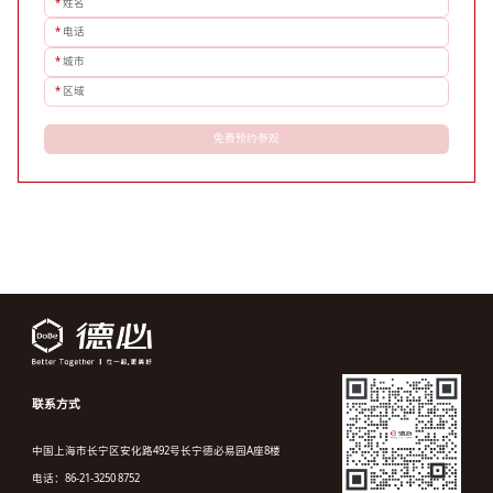
*
姓名
*
电话
*
城市
*
区域
免费预约参观
联系方式
中国上海市长宁区安化路492号长宁德必易园A座8楼
电话：86-21-3250 8752