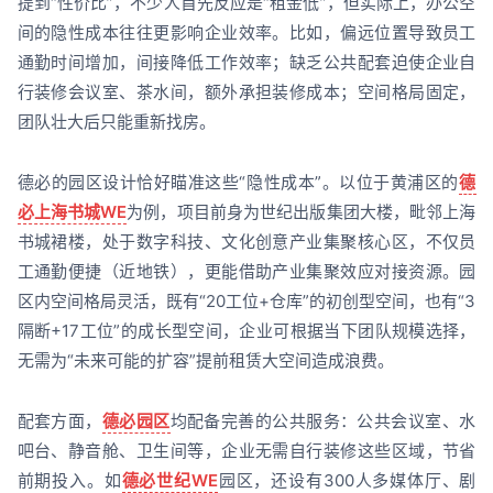
提到“性价比”，不少人首先反应是“租金低”，但实际上，办公空
间的隐性成本往往更影响企业效率。比如，偏远位置导致员工
通勤时间增加，间接降低工作效率；缺乏公共配套迫使企业自
行装修会议室、茶水间，额外承担装修成本；空间格局固定，
团队壮大后只能重新找房。
德必的园区设计恰好瞄准这些“隐性成本”。以位于黄浦区的
德
必上海书城WE
为例，项目前身为世纪出版集团大楼，毗邻上海
书城裙楼，处于数字科技、文化创意产业集聚核心区，不仅员
工通勤便捷（近地铁），更能借助产业集聚效应对接资源。园
区内空间格局灵活，既有“20工位+仓库”的初创型空间，也有“3
隔断+17工位”的成长型空间，企业可根据当下团队规模选择，
无需为“未来可能的扩容”提前租赁大空间造成浪费。
配套方面，
德必园区
均配备完善的公共服务：公共会议室、水
吧台、静音舱、卫生间等，企业无需自行装修这些区域，节省
前期投入。如
德必世纪WE
园区，还设有300人多媒体厅、剧