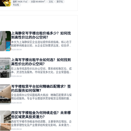
面积 5428.17㎡
分割 60-800m²
文化
数字化
专业性
上海静安写字楼出租价格多少？如何找
到高性价比的办公空间？
本文为上海静安区企业选址提供系统指南。核心在于
超越单纯租金比较，从企业实际需求出发，综合评估
交通、硬件、空间弹性、配套服务及产业生态等多维
2026-08-04
度价值，以实现成本与功能的挺好组合。文章提出打
破固定工位思维，采用精装灵活空间与共享配套以提
上海写字楼出租平台如何选？如何找到
升性价比，并通过不同规模企业的实际案例加以说
明。之后指出，专业运营服务商提供的稳定环境、社
高性价比的办公空间？
群活动与产业集聚等增值服务，是很大化空间价值、
在上海寻找高性价比办公空间，需系统权衡区位、成
助力企业成长的关键。对于许多在
本、灵活性及服务。市场呈现多元化，企业常面临租
赁流程复杂、隐性成本高等挑战。选择平台时，应评
2026-08-04
估其专业性、产品多样性与服务完整性。以德必为
例，其提供从空间到生态的解决方案，通过特色园
写字楼租赁平台如何精确匹配需求？签
区、灵活产品和丰富配套，满足不同企业需求。企业
应明确自身需求，实地考察，选择能支持长期发展、
约后服务如何保障？
提升竞争力的办公空间。在上海寻找合适的办公空
企业选择办公空间面临两大挑战：精确匹配需求与保
间，对于企业行政负责人、中小企业主
障后续服务。专业平台需提供贯穿租赁全周期的服
务，将企业从非核心事务中解放。精确匹配需结合企
2026-08-04
业规模、属性及文化需求，从基础筛选到深度对接；
签约后则需构建覆盖硬件运维、共享配套及专业物业
西安写字楼租金为何持续走低？未来哪
的全周期保障体系。德必集团通过标准化服务与个性
化运营结合，以全国布局和产业生态圈为企业提供稳
些区域更具投资潜力？
定支持，体现了从信息撮合到深度服务的能力转变。
西安写字楼市场租金持续调整，主要受供应增加、企
在为企业寻找办公空间的过程中，
业需求理性化及产业需求结构变化影响。未来潜力区
域集中在产业集聚、交利及城市更新地带，如高新区
2026-08-04