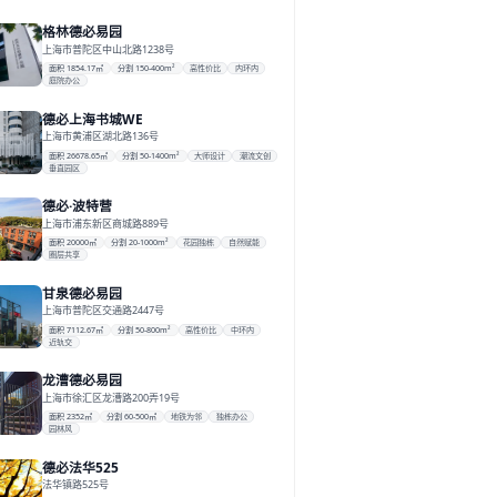
格林德必易园
上海市普陀区中山北路1238号
面积 1854.17㎡
分割 150-400m²
高性价比
内环内
庭院办公
德必上海书城WE
上海市黄浦区湖北路136号
面积 26678.65㎡
分割 50-1400m²
大师设计
潮流文创
垂直园区
德必·波特营
上海市浦东新区商城路889号
面积 20000㎡
分割 20-1000m²
花园独栋
自然赋能
圈层共享
甘泉德必易园
上海市普陀区交通路2447号
面积 7112.67㎡
分割 50-800m²
高性价比
中环内
近轨交
龙漕德必易园
上海市徐汇区龙漕路200弄19号
面积 2352㎡
分割 60-500㎡
地铁为邻
独栋办公
园林风
德必法华525
法华镇路525号