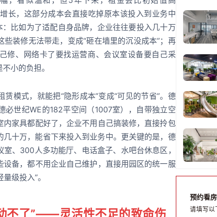
同步增长，这部分成本会直接吃掉原本该投入到业务中
成本：比如为了适配自身品牌，企业往往要投入几十万
这些装修无法带走，变成“砸在墙里的沉没成本”；再
己修、网络卡了要找运营商、会议室设备要自己采
是不小的负担。
赁模式，就能把“隐形成本”变成“可见的节省”。德
必世纪WE的182平空间（1007室），自带独立空
室内家具都配好了，企业不用自己搞装修，直接拎包
的几十万，能省下来投入到业务中。更关键的是，德
议室、300人多功能厅、电话盒子、水吧台休息区，
些设备，都不用企业自己维护，直接用园区的统一服
轻量级投入”。
预约看房
请填写以
动不了”——灵活性不足的致命伤